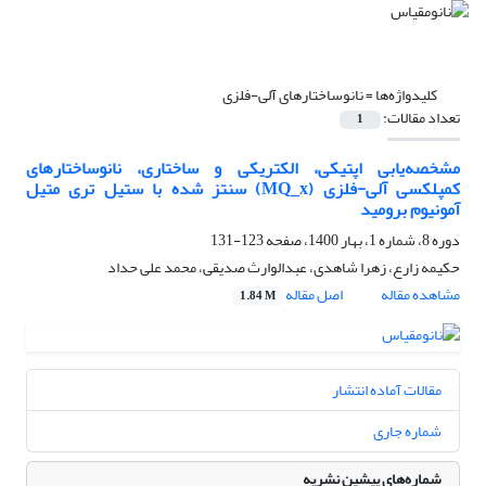
کلیدواژه‌ها =
نانوساختارهای آلی-فلزی
تعداد مقالات:
1
مشخصه‌یابی اپتیکی، الکتریکی و ساختاری، نانوساختارهای
کمپلکسی آلی-فلزی (MQ_x) سنتز شده با ستیل تری متیل
آمونیوم برومید
دوره 8، شماره 1، بهار 1400، صفحه
123-131
حکیمه زارع، زهرا شاهدی، عبدالوارث صدیقی، محمد علی حداد
مشاهده مقاله
اصل مقاله
1.84 M
مقالات آماده انتشار
شماره جاری
شماره‌های پیشین نشریه