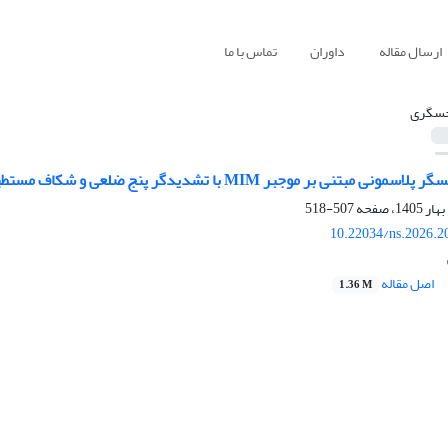
ارسال مقاله
داوران
تماس با ما
سگری
 MIM با تشدیدگر پنج ضلعی و شکاف مستطیلی با حساسیت زیاد جهت تشخیص انواع باکتری
507-518
10.22034/ns.2026.2
اصل مقاله
1.36 M