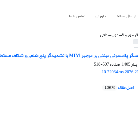
ارسال مقاله
داوران
تماس با ما
لاریتون پلاسمون سطحی
 MIM با تشدیدگر پنج ضلعی و شکاف مستطیلی با حساسیت زیاد جهت تشخیص انواع باکتری
507-518
10.22034/ns.2026.2
اصل مقاله
1.36 M