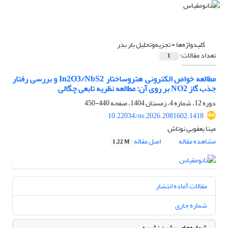
کلیدواژه‌ها =
تجزیه‌وتحلیل بار بدِر
تعداد مقالات:
1
مطالعه خواص الکترونی هتروساختار In2O3/NbS2 و بررسی رفتار
جذب گاز NO2 بر روی آن: مطالعه نظریه تابعی چگالی
دوره 12، شماره 4، زمستان 1404، صفحه
440-450
10.22034/ns.2026.2081602.1418
مینا یعقوبی نوتاش
مشاهده مقاله
اصل مقاله
1.22 M
مقالات آماده انتشار
شماره جاری
شماره‌های پیشین نشریه