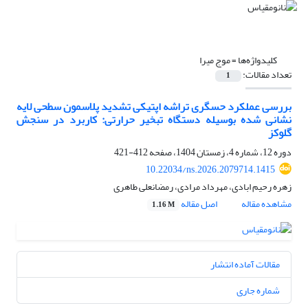
کلیدواژه‌ها =
موج میرا
تعداد مقالات:
1
بررسی عملکرد حسگری تراشه اپتیکی تشدید پلاسمون سطحی لایه
‎نشانی شده بوسیله دستگاه تبخیر حرارتی: کاربرد در سنجش
گلوکز
دوره 12، شماره 4، زمستان 1404، صفحه
412-421
10.22034/ns.2026.2079714.1415
زهره رحیم ابادی، مهرداد مرادی، رمضانعلی طاهری
مشاهده مقاله
اصل مقاله
1.16 M
مقالات آماده انتشار
شماره جاری