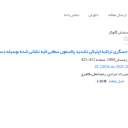
ارسال مقاله
داوران
تماس با ما
نجش گلوکز
تیکی تشدید پلاسمون سطحی لایه ‎نشانی شده بوسیله دستگاه تبخیر حرارتی: کاربرد در سنجش گلوکز
412-421
10.22034/ns.2026.2
مهرداد مرادی، رمضانعلی طاهری
اصل مقاله
1.16 M