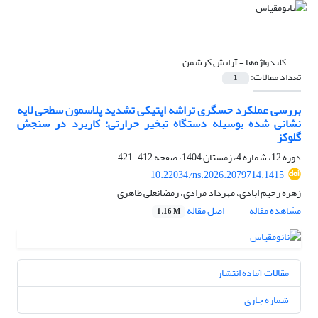
کلیدواژه‌ها =
آرایش کرشمن
تعداد مقالات:
1
بررسی عملکرد حسگری تراشه اپتیکی تشدید پلاسمون سطحی لایه
‎نشانی شده بوسیله دستگاه تبخیر حرارتی: کاربرد در سنجش
گلوکز
دوره 12، شماره 4، زمستان 1404، صفحه
412-421
10.22034/ns.2026.2079714.1415
زهره رحیم ابادی، مهرداد مرادی، رمضانعلی طاهری
مشاهده مقاله
اصل مقاله
1.16 M
مقالات آماده انتشار
شماره جاری