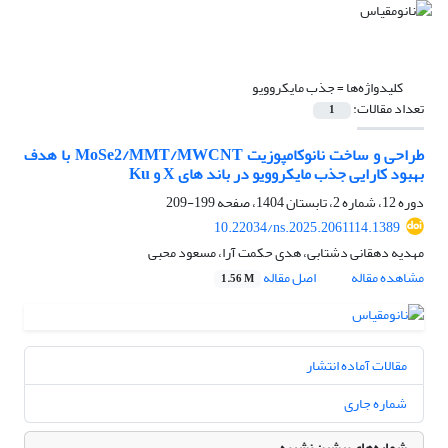
کلیدواژه‌ها =
جذب مایکروویو
تعداد مقالات:
1
طراحی و ساخت نانوکامپوزیت MoSe2/MMT/MWCNT با هدف
بهبود کارایی جذب مایکروویو در باند های X و Ku
دوره 12، شماره 2، تابستان 1404، صفحه
199-209
10.22034/ns.2025.2061114.1389
مهدیه دهقانی دشتابی، هدی حکمت آرا، مسعود محبی
مشاهده مقاله
اصل مقاله
1.56 M
مقالات آماده انتشار
شماره جاری
شماره‌های پیشین نشریه