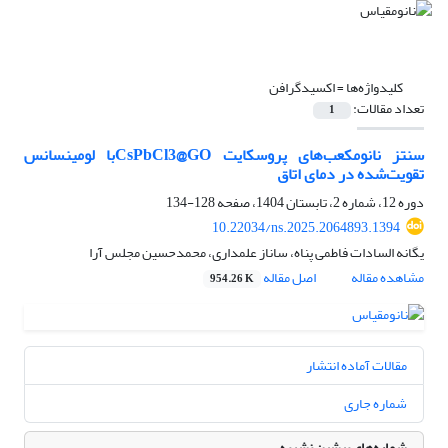
کلیدواژه‌ها =
اکسیدگرافن
تعداد مقالات:
1
سنتز نانو‌مکعب‌های پروسکایت CsPbCl3@GOبا لومینسانس
تقویت‌شده در دمای اتاق
دوره 12، شماره 2، تابستان 1404، صفحه
128-134
10.22034/ns.2025.2064893.1394
یگانه السادات فاطمی پناه، ساناز علمداری، محمدحسین مجلس آرا
مشاهده مقاله
اصل مقاله
954.26 K
مقالات آماده انتشار
شماره جاری
شماره‌های پیشین نشریه