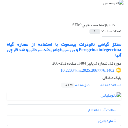
کلیدواژه‌ها =
ضد قارچ: SEM
تعداد مقالات:
1
سنتز گیاهی نانوذرات بیسموت با استفاده از عصاره گیاه
Peregrina integerrima و بررسی خواص ضد سرطانی و ضد قارچی
آنها
دوره 12، شماره 3، پاییز 1404، صفحه
252-266
10.22034/ns.2025.2067776.1402
بابک صادقی
مشاهده مقاله
اصل مقاله
1.71 M
مقالات آماده انتشار
شماره جاری