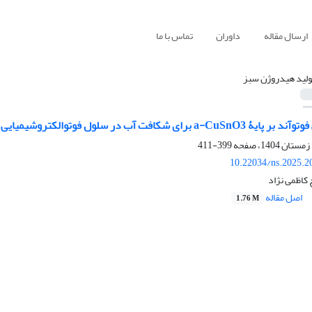
ارسال مقاله
داوران
تماس با ما
ولید هیدروژن سبز
رای شکافت آب در سلول فوتوالکتروشیمیایی
399-411
10.22034/ns.2025.2
 کاظمی نژاد
اصل مقاله
1.76 M