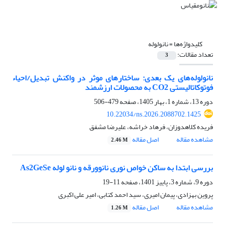
کلیدواژه‌ها =
نانولوله
تعداد مقالات:
3
نانولوله‌های یک بعدی: ساختارهای موثر در واکنش تبدیل/احیاء
فوتوکاتالیستی CO2 به محصولات ارزشمند
دوره 13، شماره 1، بهار 1405، صفحه
479-506
10.22034/ns.2026.2088702.1425
فریده کلاهدوزان، فرهاد خراشه، علیرضا مشفق
مشاهده مقاله
اصل مقاله
2.46 M
بررسی ابتدا به ساکن خواص نوری نانوورقه و نانو لوله As2GeSe
دوره 9، شماره 3، پاییز 1401، صفحه
11-19
پروین بهزادی، پیمان امیری، سید احمد کتابی، امیر علی اکبری
مشاهده مقاله
اصل مقاله
1.26 M