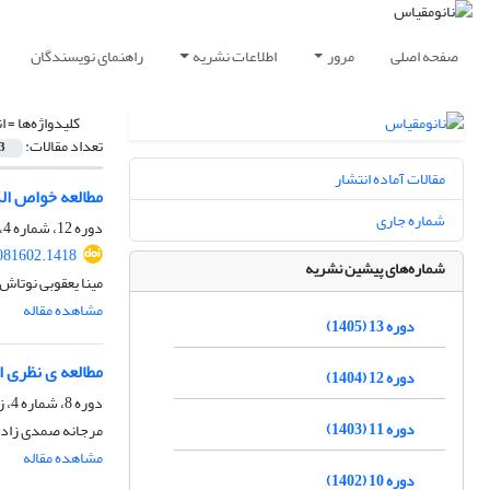
صفحه اصلی
مرور
اطلاعات نشریه
راهنمای نویسندگان
کلیدواژه‌ها =
ا
تعداد مقالات:
3
مقالات آماده انتشار
مطالعه خواص الکترونی هتروساختار In2O3/NbS2 و ب
شماره جاری
دوره 12، شماره 4، زمستان 1404، صفحه
081602.1418
شماره‌های پیشین نشریه
مینا یعقوبی نوتاش
مشاهده مقاله
دوره 13 (1405)
مطالعه ی نظری ا
دوره 12 (1404)
دوره 8، شماره 4، زمستان 1400، صفحه
دوره 11 (1403)
مرجانه صمدی زاده
مشاهده مقاله
دوره 10 (1402)