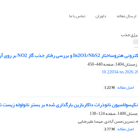
ارسال مقاله
داوران
تماس با ما
نرژی جذب
ررسی رفتار جذب گاز NO2 بر روی آن: مطالعه نظریه تابعی چگالی
440-450
10.22034/ns.2026.2
اصل مقاله
1.22 M
نکپسولاسیون نانوذرات داکاربازین بارگذاری شده بر بستر نانولوله زیست ت
124-138
، نسرین مسن آبادی، مهسا علیرضایی
اصل مقاله
2.77 M