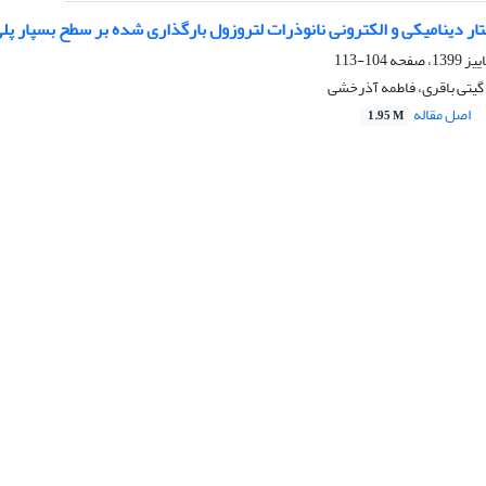
 دینامیکی و الکترونی نانوذرات لتروزول بارگذاری شده بر سطح بسپار پلی(2-اتیل-2-اکسازولی
104-113
 گیتی باقری، فاطمه آذرخشی
اصل مقاله
1.95 M