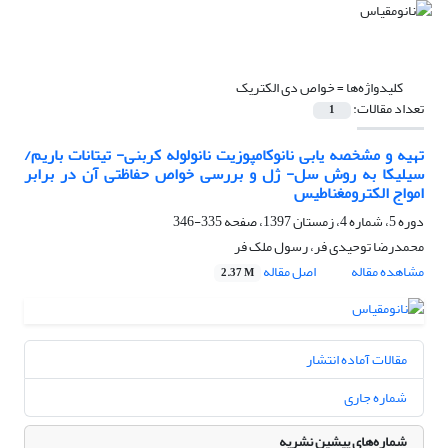
کلیدواژه‌ها =
خواص دی الکتریک
تعداد مقالات:
1
تهیه و مشخصه یابی نانوکامپوزیت نانولوله کربنی- تیتانات باریم/
سیلیکا به روش سل- ژل و بررسی خواص حفاظتی آن در برابر
امواج الکترومغناطیس
دوره 5، شماره 4، زمستان 1397، صفحه
335-346
محمدرضا توحیدی فر، رسول ملک فر
مشاهده مقاله
اصل مقاله
2.37 M
مقالات آماده انتشار
شماره جاری
شماره‌های پیشین نشریه