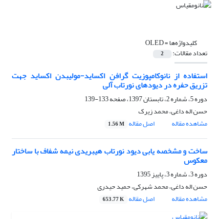
کلیدواژه‌ها =
OLED
تعداد مقالات:
2
استفاده از نانوکامپوزیت گرافن اکساید-مولیبدن اکساید جهت
تزریق حفره در دیودهای نورتاب آلی
دوره 5، شماره 2، تابستان 1397، صفحه
133-139
حسن اله داغی، محمد زیرک
مشاهده مقاله
اصل مقاله
1.56 M
ساخت و مشخصه یابی دیود نورتاب هیبریدی نیمه‌ شفاف با ساختار
معکوس
دوره 3، شماره 3، پاییز 1395
حسن اله داغی، محمد شهرکی، حمید حیدری
مشاهده مقاله
اصل مقاله
653.77 K