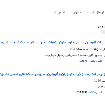
ارسال مقاله
داوران
تماس با ما
لبومین
 ذرات آلبومین انسانی حاوی متوتروکسات و بررسی اثر سمیت آن بر سلول‌ها
96-104
ی، مهدی آدابی، مسعود خسروانی، رسول دیناروند
اصل مقاله
1.08 M
ثر بر اندازه نانو ذرات کیتوزان و آلبومین به روش شبکه های عصبی مصنو
 امانی
اصل مقاله
837.79 K