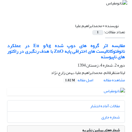
نویسنده =
محمدابراهیم علیا
تعداد مقالات:
1
مقایسه اثر گروه های دوپ شده Agو Eu در عملکرد
نانوفتوکاتالیست های احتراقی پایه ZnO با هدف رنگبری در راکتور
های ناپیوسته
دوره 2، شماره 4، زمستان 1394
لیلا منتظرقائم، محمدابراهیم علیا، بهمن زارع نژاد
مشاهده مقاله
اصل مقاله
1.02 M
مقالات آماده انتشار
شماره جاری
شماره‌های پیشین نشریه