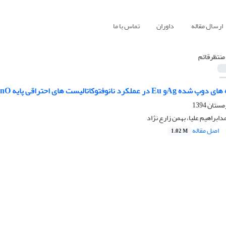
ارسال مقاله
داوران
تماس با ما
 منتظرقائم
ست های احتراقی پایه ZnO با هدف رنگبری در راکتور های ناپیوسته
مدابراهیم علیا، بهمن زارع نژاد
اصل مقاله
1.02 M