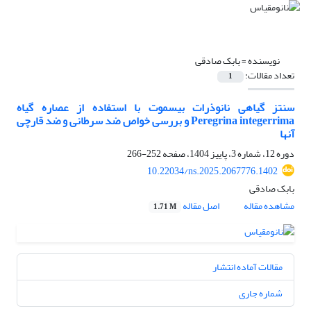
نویسنده =
بابک صادقی
تعداد مقالات:
1
سنتز گیاهی نانوذرات بیسموت با استفاده از عصاره گیاه
Peregrina integerrima و بررسی خواص ضد سرطانی و ضد قارچی
آنها
دوره 12، شماره 3، پاییز 1404، صفحه
252-266
10.22034/ns.2025.2067776.1402
بابک صادقی
مشاهده مقاله
اصل مقاله
1.71 M
مقالات آماده انتشار
شماره جاری