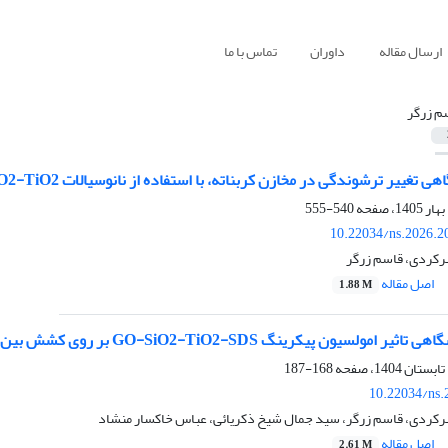
ارسال مقاله
داوران
تماس با ما
م زرگر
تغییر ترشوندگی در مخازن کربناته، با استفاده از نانوسیالات GO-SiO2-TiO2
540-555
10.22034/ns.2026.2
کردی، قاسم زرگر
اصل مقاله
1.88 M
مولسیون پیکرینگ GO-SiO2-TiO2-SDS بر روی کشش بین سطحی
168-187
10.22034/ns.
ردی، قاسم زرگر، سید جمال شیخ ذکریائی، عباس خاکسار منشاد
اصل مقاله
2.61 M