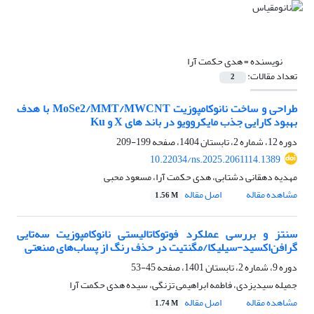
نویسنده =
هدی حکمت آرا
تعداد مقالات:
2
طراحی و ساخت نانوکامپوزیت MoSe2/MMT/MWCNT با هدف
بهبود کارایی جذب مایکروویو در باند های X و Ku
دوره 12، شماره 2، تابستان 1404، صفحه
199-209
10.22034/ns.2025.2061114.1389
مهدیه دهقانی دشتابی، هدی حکمت آرا، مسعود محبی
مشاهده مقاله
اصل مقاله
1.56 M
سنتز و بررسی عملکرد فوتوکاتالیستی نانوکامپوزیت سه‌تایی
گرافن‌اکسید-سیلیکا/مگنتیت در حذف رنگ از پساب‌های صنعتی
دوره 9، شماره 2، تابستان 1401، صفحه
45-53
جمیله سیدیزدی، فاطمه ابراهیمی تزنگی، سیده هدی حکمت آرا
مشاهده مقاله
اصل مقاله
1.74 M