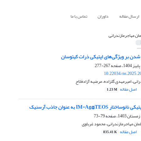
ارسال مقاله
داوران
تماس با ما
ان مهاجرمازندرانی
ر شدن بر ویژگی‌های اپتیکی ذرات کیتوسان
267-277
10.22034/ns.2025.2
انی، امیرمهدی گلزاده، مرضیه آزادفلاح
اصل مقاله
1.23 M
IM-Ag@TEOS به عنوان جاذب آرسنیک
79-73
مان مهاجرمازندرانی، محمود غرباوی
اصل مقاله
835.41 K