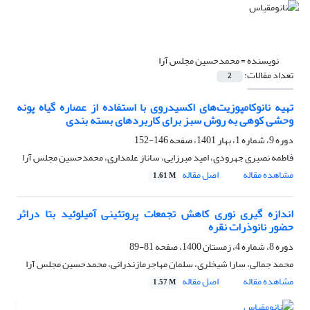
نویسنده =
محمدحسین مجلس آرا
تعداد مقالات:
2
تهیه نانوکامپوزیت‌های اکسیدروی با استفاده از عصاره گیاه پونه
وحشی کوهی به روش سبز برای کاربردهای بسته بندی
دوره 9، شماره 1، بهار 1401، صفحه
146-152
فاطمه نصیری جهرودی، امید میرزایی، ساناز علمداری، محمدحسین مجلس آرا
مشاهده مقاله
اصل مقاله
1.61 M
اندازه گیری نوری کاهش تجمعات پروتئینی آمیلوئید بتا دراثر
حضور نانوذرات نقره
دوره 8، شماره 4، زمستان 1400، صفحه
81-89
محمد جمالی، سارا شیخلری، سلمان مهاجرمازندرانی، محمدحسین مجلس آرا
مشاهده مقاله
اصل مقاله
1.57 M