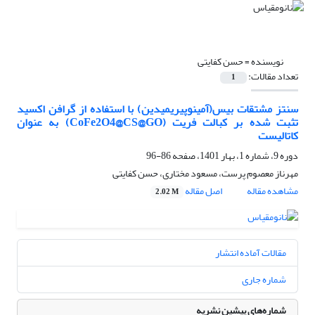
نویسنده =
حسن کفایتی
تعداد مقالات:
1
سنتز مشتقات بیس(آمینو‌پیریمیدین) با استفاده از گرافن اکسید
تثبت شده بر کبالت فریت (CoFe2O4@CS@GO) به عنوان
کاتالیست
دوره 9، شماره 1، بهار 1401، صفحه
86-96
مهرناز معصوم پرست، مسعود مختاری، حسن کفایتی
مشاهده مقاله
اصل مقاله
2.02 M
مقالات آماده انتشار
شماره جاری
شماره‌های پیشین نشریه