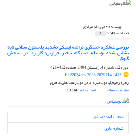
نویسنده =
مهرداد مرادی
تعداد مقالات:
1
بررسی عملکرد حسگری تراشه اپتیکی تشدید پلاسمون سطحی لایه
‎نشانی شده بوسیله دستگاه تبخیر حرارتی: کاربرد در سنجش
گلوکز
دوره 12، شماره 4، زمستان 1404، صفحه
412-421
10.22034/ns.2026.2079714.1415
زهره رحیم ابادی، مهرداد مرادی، رمضانعلی طاهری
مشاهده مقاله
اصل مقاله
1.16 M
مقالات آماده انتشار
شماره جاری