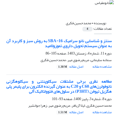
نویسنده =
محمدحسین فکری
تعداد مقالات:
4
سنتز و شناسایی نانو سرامیک SBA-16 به روش سبز و کاربرد آن
به عنوان سیستم تحویل داروی تموزولامید
دوره 11، شماره 4، زمستان 1403، صفحه
105-86
سمانه سلیمانی، مریم رضوی مهر، محمدحسین فکری
مشاهده مقاله
اصل مقاله
1.38 M
مطالعه نظری برخی مشتقات سیکلوپنتنی و سیکلوهگزنی
نانوفولرن‌های C60 و C20 به عنوان گیرنده الکترون برای پلیمر پلی
هگزیل تیوفن (P3HT) در سلول‌های فتوولتائیک آلی
دوره 8، شماره 3، پاییز 1400، صفحه
93-101
محمدحسین فکری، لیلا آریافر، مریم رضوی مهر، زهرا جوانشیر
مشاهده مقاله
اصل مقاله
1.51 M