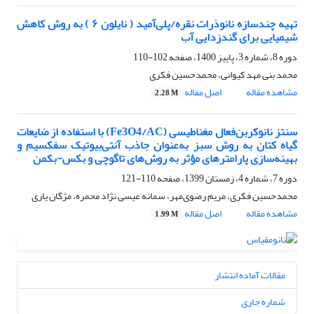
تهیه چندسازه نانوذرات نقره/پلی‌آمید ( نایلون ۶ ) به روش کاهش
شیمیایی برای گندزدایی آب
دوره 8، شماره 3، پاییز 1400، صفحه
102-110
محمد بنی مهد کیوانی، محمدحسین فکری
مشاهده مقاله
اصل مقاله
2.28 M
سنتز نانوکربن‌فعال مغناطیسی (Fe3O4/AC) با استفاده از ضایعات
گیاه کتان به روش سبز به‌عنوان جاذب آنتی‌بیوتیک سفکسیم و
بهینه‌سازی پارامترهای مؤثر به روش‌های تاگوچی و بکس-بکمن
دوره 7، شماره 4، زمستان 1399، صفحه
110-121
محمدحسین فکری، مریم رضوی‌مهر، سمانه عیسی نژاد محمره، مژگان یاری
مشاهده مقاله
اصل مقاله
1.99 M
مقالات آماده انتشار
شماره جاری