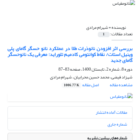
نویسنده =
شهرام مرادی
تعداد مقالات:
1
بررسی اثر افزودن نانوذرات طلا در عملکرد نانو حسگر گامای پلی
وینیل استات/ نقاط کوانتومی کادمیم تلوراید: معرفی یک نانوحسگر
گامای جدید
دوره 8، شماره 2، تابستان 1400، صفحه
83-87
شهزاد فیضی، محمد حسین محرابیان، شهرام مرادی
مشاهده مقاله
اصل مقاله
1006.77 K
مقالات آماده انتشار
شماره جاری
شماره‌های پیشین نشریه