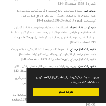
شماره 1، 1399، صفحه 13-24]
نانوذرات
تهیه و شناسایی نانو چندسازه فریت کبالت نشاسته به
عنوان نانوحامل به منظور رهایش - تدریجی داروی ضدسرطان
کپسیتابین
[دوره 7، شماره 3، 1399، صفحه 1-8]
نانو ذرات Ag-SnO2
استفاده از نانوذرات و نانومیله SnO2 آلایش
شده با نقره در طراحی، ساخت و افزایش حساسیت حسگر گازی H2S با
درنظرگرفتن پرتو فرابنفش و رفتار خود گرمایشی
[دوره 7، شماره 3،
1399، صفحه 75-88]
نانوذرات آلیاژی برنج
تهیه و شناسایی هدایت الکتریکی نانوکامپوزیت
پایه بسپاری (بسپار آکریلونیتریل بوتادین استایرن) با استفاده از
نانوذرات آلیاژی برنج
[دوره 7، شماره 3، 1399، صفحه 55-60]
نانوذرات آهن
بررسی فرایند جذب سطحی آلاینده‌های رنگی با نانو
چندسازه گرافن مغناطیسی
[دوره 7، شماره 2، 1399، صفحه 36-42]
این وب سایت از کوکی ها برای اطمینان از ارائه بهترین
نانوذرات اکسیدقلع
مطالعه ویژگی‌های ساختاری، نوری و حس‌گری
خدمات استفاده می کند.
گازی نانوذرات اکسیدقلع آلاییده با آهن، سنتز شده به روش
مایکروویو
[دوره 7، شماره 4، 1399، صفحه 33-41]
متوجه شدم
نانوذرات طا
ساخت زیست حسگر الکتروشیمیایی شناسایی اتانول با
استفاده از الکترود پلاتین اصلاح شده
[دوره 7، شماره 1، 1399، صفحه
51-61]