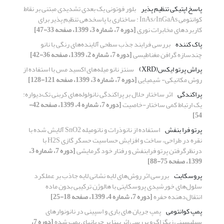
پاسخ اپتیکی تنظیم پذیر
بلور فوتونی یک بعدی تشدیدی مبتنی بر نقاط
کوانتومی InAs/InGaAs : ساختاری با پاسخدهی تنظیم پذیر برای
کاربردهای مخابرات نوری
[دوره 7، شماره 3، 1399، صفحه 33-47]
پاک کننده
بررسی فرایند جذب سطحی آلاینده‌های رنگی با نانو
چندسازه گرافن مغناطیسی
[دوره 7، شماره 2، 1399، صفحه 36-42]
پراش پرتو ایکس(XRD)
سنتز نانو میله‌های اکسید مس با استفاده از
روش مکانیکی- شیمیایی
[دوره 7، شماره 3، 1399، صفحه 121-128]
پراکندگی
اثر ساختار حلال بر پراکندگی نانولوله‌های کربنی تک‌دیواره:
یک ارتباط کمی ساختار-خاصیت
[دوره 7، شماره 4، 1399، صفحه 42-
54]
پرتو فرا بنفش
استفاده از نانوذرات و نانومیله SnO2 آلایش شده با
نقره در طراحی، ساخت و افزایش حساسیت حسگر گازی H2S با
درنظرگرفتن پرتو فرابنفش و رفتار خود گرمایشی
[دوره 7، شماره 3،
1399، صفحه 75-88]
پروسکایت
بررسی اثر روش‌های لایه نشانی لایه جاذب بر عملکرد
سلول‌های خورشیدی پروسکایتی با هالوژن ترکیبی بدون ماده
انتقال‌دهنده حفره
[دوره 7، شماره 4، 1399، صفحه 18-25]
پمپ کوانتومی
پمپ جریان های باری و اسپینی در نانونوارهای
سیلیسینی زیگزاگ و بررسی اثر پهنا بر جریانهای پمپ شده
[دوره 7،