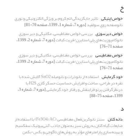
خ
خواص اپتیکی
تاثیر جایگزیدگی اتم کروم بر ویژگی الکترونیکی و نوری
نانوصفحه روی سولفید
[دوره 7، شماره 1، 1399، صفحه 70-81]
خواص دیرسوزی
بررسی خواص مغناطیسی، مکانیکی و دیر سوزی
نانوکامپوزیت‌های پلی استایرن/فریت کبالت
[دوره 7، شماره 2، 1399،
صفحه 71-76]
خواص مغناطیسی
بررسی خواص مغناطیسی، مکانیکی و دیر سوزی
نانوکامپوزیت‌های پلی استایرن/فریت کبالت
[دوره 7، شماره 2، 1399،
صفحه 71-76]
خود گرمایش
استفاده از نانوذرات و نانومیله SnO2 آلایش شده با
نقره در طراحی، ساخت و افزایش حساسیت حسگر گازی H2S با
درنظرگرفتن پرتو فرابنفش و رفتار خود گرمایشی
[دوره 7، شماره 3،
1399، صفحه 75-88]
د
دانه کتان
سنتز نانوکربن‌فعال مغناطیسی (Fe3O4/AC) با استفاده از
ضایعات گیاه کتان به روش سبز به‌عنوان جاذب آنتی‌بیوتیک سفکسیم
و بهینه‌سازی پارامترهای مؤثر به روش‌های تاگوچی و بکس-بکمن