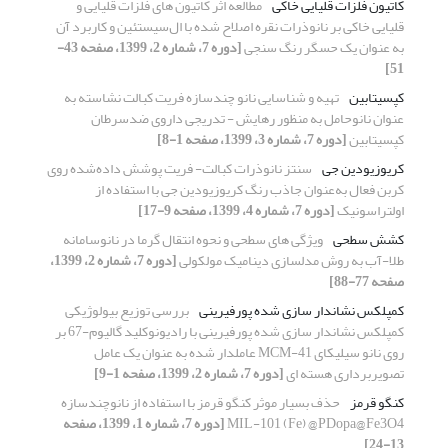
کاتیون فلزات قلیایی خاکی
مطالعه اثر کاتیون های فلزات قلیایی و
قلیایی خاکی بر نانوذرات نقره اصلاح شده با ال‌سیستئین و کاربرد آن
به عنوان یک حسگر رنگ سنجی
[دوره 7، شماره 2، 1399، صفحه 43-
51]
کپسیتابین
تهیه و شناسایی نانو چندسازه فریت کبالت نشاسته به
عنوان نانوحامل به منظور رهایش - تدریجی داروی ضدسرطان
کپسیتابین
[دوره 7، شماره 3، 1399، صفحه 1-8]
کریوزیودین جی
سنتز نانوذرات کبالت- فریت پوشش داده‌شده روی
کربن فعال به‌عنوان جاذب رنگ کریوزیودین جی با استفاده از
اولتراسونیک
[دوره 7، شماره 4، 1399، صفحه 9-17]
کشش سطحی
ویژگی های سطحی و نحوه انتقال گرما در نانوسامانه
طلا-آب به روش مدلسازی دینامیک مولکولی
[دوره 7، شماره 2، 1399،
صفحه 77-88]
کمپلکس نشاندار سازی شده پورفیرینی
بررسی توزیع بیولوژیکی
کمپلکس نشاندار سازی شده پورفیرینی با رادیونوکلید گالیوم-67 بر
روی نانو سیلیکای MCM-41 عاملدار شده به عنوان یک عامل
تصویربرداری هسته ای
[دوره 7، شماره 2، 1399، صفحه 1-9]
کنگو قرمز
حذف بسیار موثر کنگو قرمز با استفاده از نانوچندسازه
MIL-101 (Fe) @PDopa@Fe3O4
[دوره 7، شماره 1، 1399، صفحه
13-24]