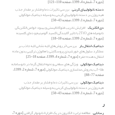
[دوره 7، شماره 4، 1399، صفحه 110-121]
دسته نانولولههای کربنی
بررسی تاثیرات دما و فشار بر مقدار جذب
هیدروژن بر دسته نانولولههای کربنی به وسیله دینامیک مولکولی
[دوره 7، شماره 1، 1399، صفحه 43-50]
دی الکتریک
افزایش تخریب فتوکاتالیستی و بهبود خواص الکتریکی
نانومیله های 2TiO با تاثیر آلایندگی اکسید آلومینیم و دمای کلسینه
[دوره 7، شماره 2، 1399، صفحه 10-18]
دینامیک انتقال بار
بررسی اثر روش‌های لایه نشانی لایه جاذب بر
عملکرد سلول‌های خورشیدی پروسکایتی با هالوژن ترکیبی بدون ماده
انتقال‌دهنده حفره
[دوره 7، شماره 4، 1399، صفحه 18-25]
دینامیک مولکولی
ویژگی های سطحی و نحوه انتقال گرما در نانوسامانه
طلا-آب به روش مدلسازی دینامیک مولکولی
[دوره 7، شماره 2، 1399،
صفحه 77-88]
دینامیک مولکولی
بررسی تاثیرات دما و فشار بر مقدار جذب
هیدروژن بر دسته نانولولههای کربنی به وسیله دینامیک مولکولی
[دوره 7، شماره 1، 1399، صفحه 43-50]
ر
رسانایی
مطالعه ترابرد الکترون در یک افزارة نانونوار گرافنی
[دوره 7،