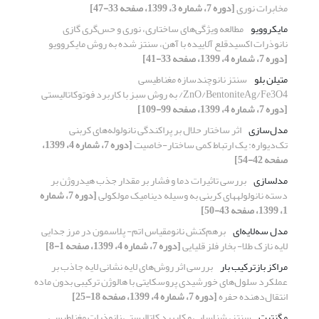
مخابرات نوری
[دوره 7، شماره 3، 1399، صفحه 33-47]
مایکروویو
مطالعه ویژگی‌های ساختاری، نوری و حس‌گری گازی
نانوذرات اکسیدقلع آلاییده با آهن، سنتز شده به روش مایکروویو
[دوره 7، شماره 4، 1399، صفحه 33-41]
متیلن بلو
سنتز نانوچندسازه مغناطیسی
ZnO/BentoniteAg/Fe3O4/ به روش سبز با کاربرد فوتوکاتالیستی
[دوره 7، شماره 4، 1399، صفحه 99-109]
مدل‌سازی
اثر ساختار حلال بر پراکندگی نانولوله‌های کربنی
تک‌دیواره: یک ارتباط کمی ساختار-خاصیت
[دوره 7، شماره 4، 1399،
صفحه 42-54]
مدلسازی
بررسی تاثیرات دما و فشار بر مقدار جذب هیدروژن بر
دسته نانولولههای کربنی به وسیله دینامیک مولکولی
[دوره 7، شماره
1، 1399، صفحه 43-50]
مدل سه‌لایه‌ای
برهم‌کنش نانومقیاس اتم- پلاسمون در مرز جدایی
لایه نازک طلا- بخار فلز قلیایی
[دوره 7، شماره 4، 1399، صفحه 1-8]
مراکز بازترکیب بار
بررسی اثر روش‌های لایه نشانی لایه جاذب بر
عملکرد سلول‌های خورشیدی پروسکایتی با هالوژن ترکیبی بدون ماده
انتقال‌دهنده حفره
[دوره 7، شماره 4، 1399، صفحه 18-25]
مگنتیت
سنتز، شناسایی و کاربرد کاتالیستی نانوذرات مغناطیسی