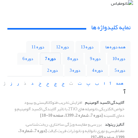
نمایه کلیدواژه ها
همه دوره ها
دوره 13
دوره 12
دوره 11
دوره 10
دوره 9
دوره 8
دوره 7
دوره 6
دوره 5
دوره 4
دوره 3
دوره 2
همه
آ
ا
ب
پ
ت
ث
ج
چ
ح
خ
د
ذ
ر
ز
ژ
آ
آلاییدگی اکسید آلومینیم
افزایش تخریب فتوکاتالیستی و بهبود
خواص الکتریکی نانومیله های 2TiO با تاثیر آلایندگی اکسید آلومینیم و
دمای کلسینه
[دوره 7، شماره 2، 1399، صفحه 10-18]
آنالیز ریتولد
بررسی و مقایسه ویژگی ساختاری، ریخت‌شناسی،
مغناطیسی و نوری نانولایه و نانوذرات فریت کبالت
[دوره 7، شماره 3،
1399، صفحه 89-97]