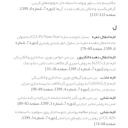
مکانیسم جذب بلور ویوله با استفاده از نانولوله‌های کربنی
گرافن‌اکسید و امکان بازیافت مجدد آن‌ها
[دوره 7، شماره 4، 1399،
صفحه 122-133]
ل
لایه انتقال حفره
سنتز نانوچندسازه rGO/Pt(Nano Star) به‌عنوان
ماده انتقال‌دهنده حفره در سلول خورشیدی پلیمری
[دوره 7، شماره
4، 1399، صفحه 69-79]
لایه انتقال دهنده الکترون
بررسی خواص نوری، ساختاری و الکتریکی
لایه نازک In2S3 به روش اسپری گرماکافت تحت تاثیر دما و نمک
ایندیوم
[دوره 7، شماره 2، 1399، صفحه 26-35]
لایه جاذب
بررسی ویژگی‌های نوری، ساختاری و الکتریکی
لایه‌نازکCuInSe2 به روش اسپری گرماکافت با بهینه‌سازی میزان
سدیم در ساختار
[دوره 7، شماره 4، 1399، صفحه 89-98]
لایه نشانی
بررسی نظری تأثیر فاصله چشمه تا زیرلایه بر لایه نشانی
مس به روش تبخیر حرارتی
[دوره 7، شماره 1، 1399، صفحه 82-89]
لایه نشانی
تهیه و مطالعه پوشش نانوساختار روی سولفید با استفاده
(GLAD) از روش رشد زاویه‌ای خراشان
[دوره 7، شماره 3، 1399،
صفحه 68-74]