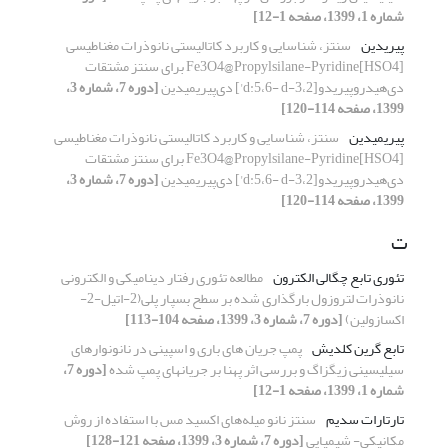
شماره 1، 1399، صفحه 1-12]
پیریدین
سنتز، شناسایی و کاربرد کاتالیستی نانوذرات مغناطیسی
Fe3O4@Propylsilane-Pyridine[HSO4] برای سنتز مشتقات
دی‌هیدروپیریدو[3،2-d:5،6- d'] دی‌پیریمیدین
[دوره 7، شماره 3،
1399، صفحه 114-120]
پیریمیدین
سنتز، شناسایی و کاربرد کاتالیستی نانوذرات مغناطیسی
Fe3O4@Propylsilane-Pyridine[HSO4] برای سنتز مشتقات
دی‌هیدروپیریدو[3،2-d:5،6- d'] دی‌پیریمیدین
[دوره 7، شماره 3،
1399، صفحه 114-120]
ت
تئوری تابع چگالی الکترون
مطالعه تئوری رفتار دینامیکی و الکترونی
نانوذرات لتروزول بارگذاری شده بر سطح بسپار پلی(2-اتیل-2-
اکسازولین)
[دوره 7، شماره 3، 1399، صفحه 104-113]
تابع گرین کلدیش
پمپ جریان های باری و اسپینی در نانونوارهای
سیلیسینی زیگزاگ و بررسی اثر پهنا بر جریانهای پمپ شده
[دوره 7،
شماره 1، 1399، صفحه 1-12]
تارتارات سدیم
سنتز نانو میله‌های اکسید مس با استفاده از روش
مکانیکی- شیمیایی
[دوره 7، شماره 3، 1399، صفحه 121-128]