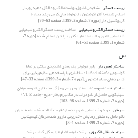
زیست حسگر
تشخیص اتانول بواسطه الکترود الکل دهیدروژناز
اصلاح شده با آنتراکوئینون و نانولوله های کربنی چند دیواره
کربوکسیل دار
[دوره 7، شماره 2، 1399، صفحه 63-70]
زیست حسگر الکتروشیمیایی
ساخت زیست حسگر الکتروشیمیایی
شناسایی اتانول با استفاده از الکترود پلاتین اصلاح شده
[دوره 7،
شماره 1، 1399، صفحه 51-61]
س
ساختار نقص دار
بلور فوتونی یک بعدی تشدیدی مبتنی بر نقاط
کوانتومی InAs/InGaAs : ساختاری با پاسخدهی تنظیم پذیر برای
کاربردهای مخابرات نوری
[دوره 7، شماره 3، 1399، صفحه 33-47]
ساختار هسته-پوسته
سنتز و بررسی ویژگی ساختاری نانوسیم‌های
سیلیکونی حاصل از نانوذرات در مکانیزم بخار-مایع-جامد (VLS)
[دوره 7، شماره 3، 1399، صفحه 98-103]
سرطان
تهیه و شناسایی نانو چندسازه فریت کبالت نشاسته به عنوان
نانوحامل به منظور رهایش - تدریجی داروی ضدسرطان کپسیتابین
[دوره 7، شماره 3، 1399، صفحه 1-8]
سرعت انتقال الکترون
رشد نانوساختارهای نیکل کبالت رشد