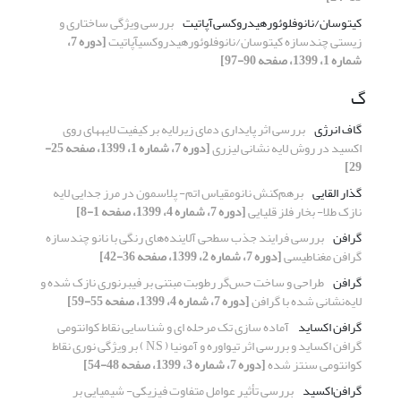
کیتوسان/نانوفلوئورهیدروکسی‌آپاتیت
بررسی ویژگی ساختاری و
زیستی چندسازه کیتوسان/نانوفلوئورهیدروکسیآپاتیت
[دوره 7،
شماره 1، 1399، صفحه 90-97]
گ
گاف انرژی
بررسی اثر پایداری دمای زیرلایه بر کیفیت لایههای روی
اکسید در روش لایه نشانی لیزری
[دوره 7، شماره 1، 1399، صفحه 25-
29]
گذار القایی
برهم‌کنش نانومقیاس اتم- پلاسمون در مرز جدایی لایه
نازک طلا- بخار فلز قلیایی
[دوره 7، شماره 4، 1399، صفحه 1-8]
گرافن
بررسی فرایند جذب سطحی آلاینده‌های رنگی با نانو چندسازه
گرافن مغناطیسی
[دوره 7، شماره 2، 1399، صفحه 36-42]
گرافن
طراحی و ساخت حس‌گر رطوبت مبتنی بر فیبرنوری نازک شده و
لایه‌نشانی شده با گرافن
[دوره 7، شماره 4، 1399، صفحه 55-59]
گرافن اکساید
آماده سازی تک مرحله ای و شناسایی نقاط کوانتومی
گرافن اکساید و بررسی اثر تیواوره و آمونیا ( N,S ) بر ویژگی نوری نقاط
کوانتومی سنتز شده
[دوره 7، شماره 3، 1399، صفحه 48-54]
گرافن‌اکسید
بررسی تأثیر عوامل متفاوت فیزیکی- شیمیایی بر