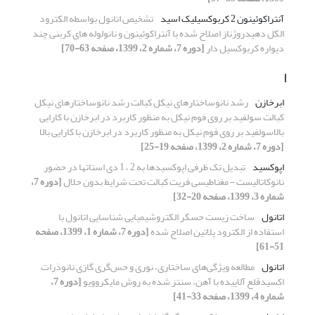
آنتراکوئینون 2 کربوکسیلیک اسید
تشخیص اتانول بواسطه الکترود
الکل دهیدروژناز اصلاح شده با آنتراکوئینون و نانولوله های کربنی چند
دیواره کربوکسیل دار
[دوره 7، شماره 2، 1399، صفحه 63-70]
ا
ابرخازن
رشد نانوساختارهای نیکل کبالت رشد نانوساختارهای نیکل
کبالت سولفید بر روی فوم نیکل به منظور کاربرد در ابرخازن با کارایی
بالاسولفید بر روی فوم نیکل به منظور کاربرد در ابرخازن با کارایی بالا
[دوره 7، شماره 2، 1399، صفحه 19-25]
اپوکسید
تبدیل تک ظرفی اپوکسیدها به 2 ، 1 دی استاتها در حضور
نانوکاتالیست - مغناطیسی فریت کبالت تحت شرایط بدون حلال
[دوره 7،
شماره 3، 1399، صفحه 20-32]
اتانول
ساخت زیست حسگر الکتروشیمیایی شناسایی اتانول با
استفاده از الکترود پلاتین اصلاح شده
[دوره 7، شماره 1، 1399، صفحه
51-61]
اتانول
مطالعه ویژگی‌های ساختاری، نوری و حس‌گری گازی نانوذرات
اکسیدقلع آلاییده با آهن، سنتز شده به روش مایکروویو
[دوره 7،
شماره 4، 1399، صفحه 33-41]