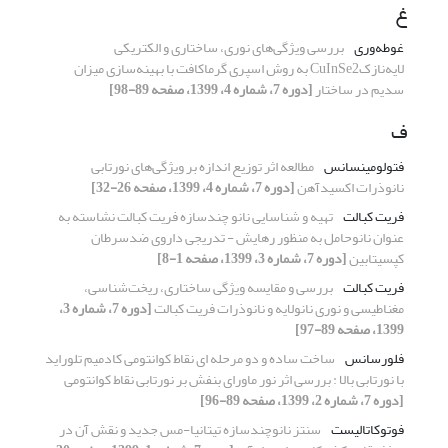
غ
غوطه‌وری
بررسی ویژگی‌های نوری، ساختاری و الکتریکی
لایه‌نازکCuInSe2 به روش اسپری گرماکافت با بهینه‌سازی میزان
سدیم در ساختار
[دوره 7، شماره 4، 1399، صفحه 89-98]
ف
فتولومینسانس
مطالعه اثر توزیع اندازه بر ویژگی‌های نورتابی
نانوذرات اکسیدآهن
[دوره 7، شماره 4، 1399، صفحه 26-32]
فریت کبالت
تهیه و شناسایی نانو چندسازه فریت کبالت نشاسته به
عنوان نانوحامل به منظور رهایش - تدریجی داروی ضدسرطان
کپسیتابین
[دوره 7، شماره 3، 1399، صفحه 1-8]
فریت کبالت
بررسی و مقایسه ویژگی ساختاری، ریخت‌شناسی،
مغناطیسی و نوری نانولایه و نانوذرات فریت کبالت
[دوره 7، شماره 3،
1399، صفحه 89-97]
فلورسانس
ساخت ساده و دو مرحله ای نقاط کوانتومی کادمیم تلوراید
با نورتابی بالا : بررسی اثر نور ماورای بنفش بر نورتابی نقاط کوانتومی
[دوره 7، شماره 2، 1399، صفحه 89-96]
فوتوکاتالیست
سنتز نانوچندسازه تیتانیا-مس جدید و نقش آن در