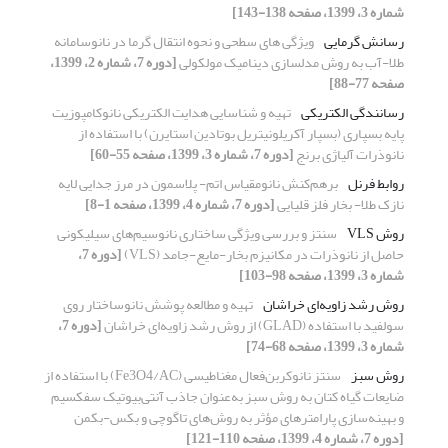
شماره 3، 1399، صفحه 138-143]
رسانش گرمایی
ویژگی های سطحی و نحوه انتقال گرما در نانوسامانه
طلا-آب به روش مدلسازی دینامیک مولکولی
[دوره 7، شماره 2، 1399،
صفحه 77-88]
رسانندگی الکتریکی
تهیه و شناسایی هدایت الکتریکی نانوکامپوزیت
پایه بسپاری (بسپار آکریلونیتریل بوتادین استایرن) با استفاده از
نانوذرات آلیاژی برنج
[دوره 7، شماره 3، 1399، صفحه 55-60]
روابط فرنل
برهم‌کنش نانومقیاس اتم- پلاسمون در مرز جدایی لایه
نازک طلا- بخار فلز قلیایی
[دوره 7، شماره 4، 1399، صفحه 1-8]
روش VLS
سنتز و بررسی ویژگی ساختاری نانوسیم‌های سیلیکونی
حاصل از نانوذرات در مکانیزم بخار-مایع-جامد (VLS)
[دوره 7،
شماره 3، 1399، صفحه 98-103]
روش رشد زاویه‌ای خراشان
تهیه و مطالعه پوشش نانوساختار روی
سولفید با استفاده (GLAD) از روش رشد زاویه‌ای خراشان
[دوره 7،
شماره 3، 1399، صفحه 68-74]
روش سبز
سنتز نانوکربن‌فعال مغناطیسی (Fe3O4/AC) با استفاده از
ضایعات گیاه کتان به روش سبز به‌عنوان جاذب آنتی‌بیوتیک سفکسیم
و بهینه‌سازی پارامترهای مؤثر به روش‌های تاگوچی و بکس-بکمن
[دوره 7، شماره 4، 1399، صفحه 110-121]