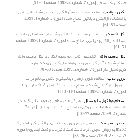
حسگر رنگ سنجی
[دوره 7، شماره 2، 1399، صفحه 43-51]
الکترود پالتین
ساخت زیست حسگر الکتروشیمیایی شناسایی اتانول
با استفاده از الکترود پلاتین اصلاح شده
[دوره 7، شماره 1، 1399،
صفحه 51-61]
الکل اکسیداز
ساخت زیست حسگر الکتروشیمیایی شناسایی اتانول با
استفاده از الکترود پلاتین اصلاح شده
[دوره 7، شماره 1، 1399، صفحه
51-61]
الکل دهیدروژناز
تشخیص اتانول بواسطه الکترود الکل دهیدروژناز
اصلاح شده با آنتراکوئینون و نانولوله های کربنی چند دیواره
کربوکسیل دار
[دوره 7، شماره 2، 1399، صفحه 63-70]
انرژی جذب
مطالعه تئوری رفتار دینامیکی و الکترونی نانوذرات
لتروزول بارگذاری شده بر سطح بسپار پلی(2-اتیل-2-اکسازولین)
[دوره 7، شماره 3، 1399، صفحه 104-113]
انسجام مولکولی نانو سیال
ویژگی های سطحی و نحوه انتقال گرما در
نانوسامانه طلا-آب به روش مدلسازی دینامیک مولکولی
[دوره 7،
شماره 2، 1399، صفحه 77-88]
ایندیوم سولفید
بررسی خواص نوری، ساختاری و الکتریکی لایه نازک
In2S3 به روش اسپری گرماکافت تحت تاثیر دما و نمک ایندیوم
[دوره
7، شماره 2، 1399، صفحه 26-35]