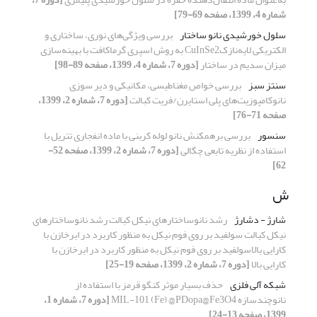
شماره 4، 1399، صفحه 69-79]
سلول خورشیدی نانو ساختار
بررسی ویژگی‌های نوری، ساختاری و
الکتریکی لایه‌نازکCuInSe2 به روش اسپری گرماکافت با بهینه‌سازی
میزان سدیم در ساختار
[دوره 7، شماره 4، 1399، صفحه 89-98]
سنتز سبز
بررسی خواص مغناطیسی، مکانیکی و دیر سوزی
نانوکامپوزیت‌های پلی استایرن/فریت کبالت
[دوره 7، شماره 2، 1399،
صفحه 71-76]
سنسور
بررسی برهمکنش نانو لوله کربنی با ماده انفجاری تتریل با
استفاده از نظریه تابعی چگالی
[دوره 7، شماره 2، 1399، صفحه 52-
62]
ش
شارژ - دشارژ
رشد نانوساختارهای نیکل کبالت رشد نانوساختارهای
نیکل کبالت سولفید بر روی فوم نیکل به منظور کاربرد در ابرخازن با
کارایی بالاسولفید بر روی فوم نیکل به منظور کاربرد در ابرخازن با
کارایی بالا
[دوره 7، شماره 2، 1399، صفحه 19-25]
شبکه آلی فلزی
حذف بسیار موثر کنگو قرمز با استفاده از
نانوچندسازه MIL-101 (Fe) @PDopa@Fe3O4
[دوره 7، شماره 1،
1399، صفحه 13-24]