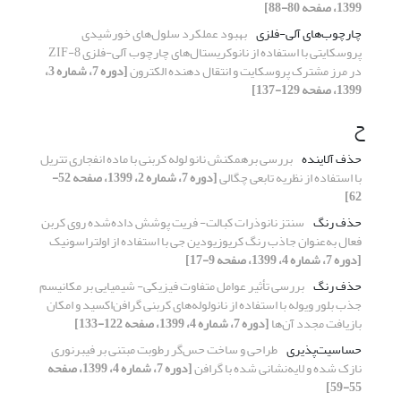
1399، صفحه 80-88]
چارچوب‌های آلی-فلزی
بهبود عملکرد سلول‌های خورشیدی
پروسکایتی با استفاده از نانوکریستال‌های چارچوب آلی-فلزی ZIF-8
در مرز مشترک پروسکایت و انتقال دهنده الکترون
[دوره 7، شماره 3،
1399، صفحه 129-137]
ح
حذف آلاینده
بررسی برهمکنش نانو لوله کربنی با ماده انفجاری تتریل
با استفاده از نظریه تابعی چگالی
[دوره 7، شماره 2، 1399، صفحه 52-
62]
حذف رنگ
سنتز نانوذرات کبالت- فریت پوشش داده‌شده روی کربن
فعال به‌عنوان جاذب رنگ کریوزیودین جی با استفاده از اولتراسونیک
[دوره 7، شماره 4، 1399، صفحه 9-17]
حذف رنگ
بررسی تأثیر عوامل متفاوت فیزیکی- شیمیایی بر مکانیسم
جذب بلور ویوله با استفاده از نانولوله‌های کربنی گرافن‌اکسید و امکان
بازیافت مجدد آن‌ها
[دوره 7، شماره 4، 1399، صفحه 122-133]
حساسیت‌پذیری
طراحی و ساخت حس‌گر رطوبت مبتنی بر فیبرنوری
نازک شده و لایه‌نشانی شده با گرافن
[دوره 7، شماره 4، 1399، صفحه
55-59]