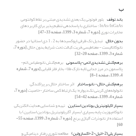
ب
باند توقف
بلور فوتونی یک بعدی تشدیدی مبتنی بر نقاط کوانتومی
InAs/InGaAs : ساختاری با پاسخدهی تنظیم پذیر برای کاربردهای
مخابرات نوری
[دوره 7، شماره 3، 1399، صفحه 33-47]
بدون حلال
تبدیل تک ظرفی اپوکسیدها به 2 ، 1 دی استاتها در حضور
نانوکاتالیست - مغناطیسی فریت کبالت تحت شرایط بدون حلال
[دوره 7،
شماره 3، 1399، صفحه 20-32]
برهم‌کنش تشدیدی اتمی-پلاسمونی
برهم‌کنش نانومقیاس اتم-
پلاسمون در مرز جدایی لایه نازک طلا- بخار فلز قلیایی
[دوره 7، شماره
4، 1399، صفحه 1-8]
برهم‌کنش حلال- نانوساختار
اثر ساختار حلال بر پراکندگی
نانولوله‌های کربنی تک‌دیواره: یک ارتباط کمی ساختار-خاصیت
[دوره 7،
شماره 4، 1399، صفحه 42-54]
بسپار اکیلونیتریل بوتادین استایرن
تهیه و شناسایی هدایت الکتریکی
نانوکامپوزیت پایه بسپاری (بسپار آکریلونیتریل بوتادین استایرن) با
استفاده از نانوذرات آلیاژی برنج
[دوره 7، شماره 3، 1399، صفحه 55-
60]
بسپار پلی(2-اتیل-2-اکسازولین)
مطالعه تئوری رفتار دینامیکی و