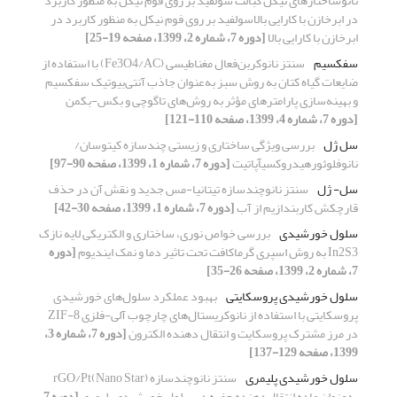
نانوساختارهای نیکل کبالت سولفید بر روی فوم نیکل به منظور کاربرد
در ابرخازن با کارایی بالاسولفید بر روی فوم نیکل به منظور کاربرد در
ابرخازن با کارایی بالا
[دوره 7، شماره 2، 1399، صفحه 19-25]
سفکسیم
سنتز نانوکربن‌فعال مغناطیسی (Fe3O4/AC) با استفاده از
ضایعات گیاه کتان به روش سبز به‌عنوان جاذب آنتی‌بیوتیک سفکسیم
و بهینه‌سازی پارامترهای مؤثر به روش‌های تاگوچی و بکس-بکمن
[دوره 7، شماره 4، 1399، صفحه 110-121]
سل ژل
بررسی ویژگی ساختاری و زیستی چندسازه کیتوسان/
نانوفلوئورهیدروکسیآپاتیت
[دوره 7، شماره 1، 1399، صفحه 90-97]
سل- ژل
سنتز نانوچندسازه تیتانیا-مس جدید و نقش آن در حذف
قارچکش کاربندازیم از آب
[دوره 7، شماره 1، 1399، صفحه 30-42]
سلول خورشیدی
بررسی خواص نوری، ساختاری و الکتریکی لایه نازک
In2S3 به روش اسپری گرماکافت تحت تاثیر دما و نمک ایندیوم
[دوره
7، شماره 2، 1399، صفحه 26-35]
سلول خورشیدی پروسکایتی
بهبود عملکرد سلول‌های خورشیدی
پروسکایتی با استفاده از نانوکریستال‌های چارچوب آلی-فلزی ZIF-8
در مرز مشترک پروسکایت و انتقال دهنده الکترون
[دوره 7، شماره 3،
1399، صفحه 129-137]
سلول خورشیدی پلیمری
سنتز نانوچندسازه rGO/Pt(Nano Star)
به‌عنوان ماده انتقال‌دهنده حفره در سلول خورشیدی پلیمری
[دوره 7،