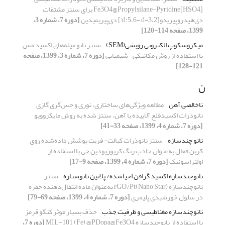
Fe3O4@Propylsilane-Pyridine[HSO4] برای سنتز مشتقات
دی‌هیدروپیریدو[3،2-d:5،6- d'] دی‌پیریمیدین
[دوره 7، شماره 3،
1399، صفحه 114-120]
میکروسکوپ الکترونی روبشی(SEM)
سنتز نانو میله‌های اکسید مس
با استفاده از روش مکانیکی- شیمیایی
[دوره 7، شماره 3، 1399، صفحه
121-128]
ن
ناخالصی آهن
مطالعه ویژگی‌های ساختاری، نوری و حس‌گری گازی
نانوذرات اکسیدقلع آلاییده با آهن، سنتز شده به روش مایکروویو
[دوره 7، شماره 4، 1399، صفحه 33-41]
نانو چندسازه
سنتز نانوذرات کبالت- فریت پوشش داده‌شده روی
کربن فعال به‌عنوان جاذب رنگ کریوزیودین جی با استفاده از
اولتراسونیک
[دوره 7، شماره 4، 1399، صفحه 9-17]
نانوچندسازه اکسید گرافن احیاشده/ پلاتین نانوستاره
سنتز
نانوچندسازه rGO/Pt(Nano Star) به‌عنوان ماده انتقال‌دهنده حفره
در سلول خورشیدی پلیمری
[دوره 7، شماره 4، 1399، صفحه 69-79]
نانوچندسازه مغناطیسی و ظرفیت جذب
حذف بسیار موثر کنگو قرمز
با استفاده از نانوچندسازه MIL-101 (Fe) @PDopa@Fe3O4
[دوره 7،