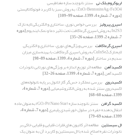
اریوکروم بلک تی
سنتز نانوچندسازه مغناطیسی
ZnO/BentoniteAg/Fe3O4/ به روش سبز با کاربرد فوتوکاتالیستی
[دوره 7، شماره 4، 1399، صفحه 99-109]
اسپری پیرولیز
بررسی خواص نوری، ساختاری و الکتریکی لایه نازک
In2S3 به روش اسپری گرماکافت تحت تاثیر دما و نمک ایندیوم
[دوره
7، شماره 2، 1399، صفحه 26-35]
اسپری گرماکافت
بررسی ویژگی‌های نوری، ساختاری و الکتریکی
لایه‌نازکCuInSe2 به روش اسپری گرماکافت با بهینه‌سازی میزان
سدیم در ساختار
[دوره 7، شماره 4، 1399، صفحه 89-98]
اکسیدآهن
مطالعه اثر توزیع اندازه بر ویژگی‌های نورتابی نانوذرات
اکسیدآهن
[دوره 7، شماره 4، 1399، صفحه 26-32]
اکسیدروی
بررسی عملکرد حس‌گر گاز اتانول بر پایه نانولوله‌های
اکسیدروی سنتز شده به روش الکتروشیمیایی
[دوره 7، شماره 4،
1399، صفحه 60-68]
اکسید گرافن
سنتز نانوچندسازه rGO/Pt(Nano Star) به‌عنوان ماده
انتقال‌دهنده حفره در سلول خورشیدی پلیمری
[دوره 7، شماره 4،
1399، صفحه 69-79]
ال سیستئین
مطالعه اثر کاتیون های فلزات قلیایی و قلیایی خاکی بر
نانوذرات نقره اصلاح شده با ال‌سیستئین و کاربرد آن به عنوان یک