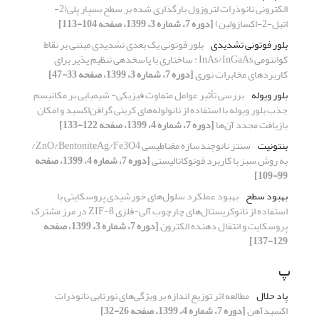
الکترونی نانوذرات لتروزول بارگذاری شده بر سطح بسپار پلی(2-
اتیل-2-اکسازولین)
[دوره 7، شماره 3، 1399، صفحه 104-113]
بلور فوتونی تشدیدی
بلور فوتونی یک بعدی تشدیدی مبتنی بر نقاط
کوانتومی InAs/InGaAs : ساختاری با پاسخدهی تنظیم پذیر برای
کاربردهای مخابرات نوری
[دوره 7، شماره 3، 1399، صفحه 33-47]
بلور ویوله
بررسی تأثیر عوامل متفاوت فیزیکی- شیمیایی بر مکانیسم
جذب بلور ویوله با استفاده از نانولوله‌های کربنی گرافن‌اکسید و امکان
بازیافت مجدد آن‌ها
[دوره 7، شماره 4، 1399، صفحه 122-133]
بنتونیت
سنتز نانوچندسازه مغناطیسی ZnO/BentoniteAg/Fe3O4/
به روش سبز با کاربرد فوتوکاتالیستی
[دوره 7، شماره 4، 1399، صفحه
99-109]
بهبود سطح
بهبود عملکرد سلول‌های خورشیدی پروسکایتی با
استفاده از نانوکریستال‌های چارچوب آلی-فلزی ZIF-8 در مرز مشترک
پروسکایت و انتقال دهنده الکترون
[دوره 7، شماره 3، 1399، صفحه
129-137]
پ
پاد حلال
مطالعه اثر توزیع اندازه بر ویژگی‌های نورتابی نانوذرات
اکسیدآهن
[دوره 7، شماره 4، 1399، صفحه 26-32]