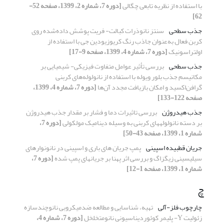
با استفاده از نظریه تابعی چگالی
[دوره 7، شماره 2، 1399، صفحه 52-
62]
جذب سطحی
سنتز نانوذرات کبالت- فریت پوشش داده‌شده روی
کربن فعال به‌عنوان جاذب رنگ کریوزیودین جی با استفاده از
اولتراسونیک
[دوره 7، شماره 4، 1399، صفحه 9-17]
جذب سطحی
بررسی تأثیر عوامل متفاوت فیزیکی- شیمیایی بر
مکانیسم جذب بلور ویوله با استفاده از نانولوله‌های کربنی
گرافن‌اکسید و امکان بازیافت مجدد آن‌ها
[دوره 7، شماره 4، 1399،
صفحه 122-133]
جذب هیدروژن
بررسی تاثیرات دما و فشار بر مقدار جذب هیدروژن
بر دسته نانولولههای کربنی به وسیله دینامیک مولکولی
[دوره 7،
شماره 1، 1399، صفحه 43-50]
جریان قطبیده اسپینی
پمپ جریان های باری و اسپینی در نانونوارهای
سیلیسینی زیگزاگ و بررسی اثر پهنا بر جریانهای پمپ شده
[دوره 7،
شماره 1، 1399، صفحه 1-12]
چ
چارچوب فلز-آلی
تهیه، شناسایی و مطالعه ضدمیکروبی نانوچندسازه
زئولیت Y- پلیمر کوئوردیناسیونی نانومتخلخل
[دوره 7، شماره 4،