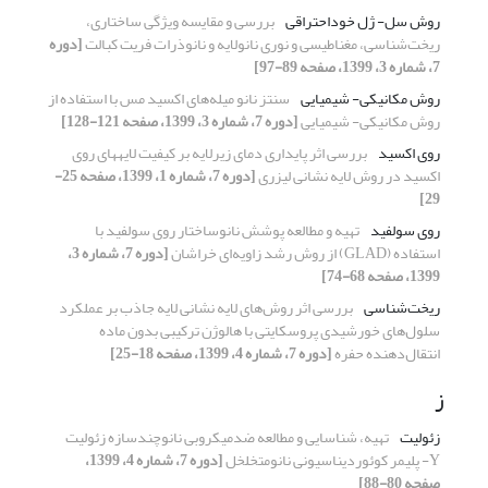
روش سل- ژل خوداحتراقی
بررسی و مقایسه ویژگی ساختاری،
ریخت‌شناسی، مغناطیسی و نوری نانولایه و نانوذرات فریت کبالت
[دوره
7، شماره 3، 1399، صفحه 89-97]
روش مکانیکی- شیمیایی
سنتز نانو میله‌های اکسید مس با استفاده از
روش مکانیکی- شیمیایی
[دوره 7، شماره 3، 1399، صفحه 121-128]
روی اکسید
بررسی اثر پایداری دمای زیرلایه بر کیفیت لایههای روی
اکسید در روش لایه نشانی لیزری
[دوره 7، شماره 1، 1399، صفحه 25-
29]
روی سولفید
تهیه و مطالعه پوشش نانوساختار روی سولفید با
استفاده (GLAD) از روش رشد زاویه‌ای خراشان
[دوره 7، شماره 3،
1399، صفحه 68-74]
ریخت‌شناسی
بررسی اثر روش‌های لایه نشانی لایه جاذب بر عملکرد
سلول‌های خورشیدی پروسکایتی با هالوژن ترکیبی بدون ماده
انتقال‌دهنده حفره
[دوره 7، شماره 4، 1399، صفحه 18-25]
ز
زئولیت
تهیه، شناسایی و مطالعه ضدمیکروبی نانوچندسازه زئولیت
Y- پلیمر کوئوردیناسیونی نانومتخلخل
[دوره 7، شماره 4، 1399،
صفحه 80-88]