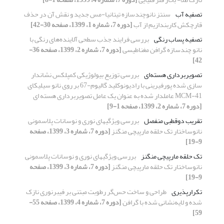
تصفیه آب
سنتز نانوچندسازه تیتانیا-مس جدید و نقش آن در حذف
قارچکش کاربندازیم از آب
[دوره 7، شماره 1، 1399، صفحه 30-42]
تصفیه پساب رنگی
بررسی فرایند جذب سطحی آلاینده‌های رنگی با
نانو چندسازه گرافن مغناطیسی
[دوره 7، شماره 2، 1399، صفحه 36-
42]
تصویربرداری هسته‌ای
بررسی توزیع بیولوژیکی کمپلکس نشاندار
سازی شده پورفیرینی با رادیونوکلید گالیوم-67 بر روی نانو سیلیکای
MCM-41 عاملدار شده به عنوان یک عامل تصویربرداری هسته ای
[دوره 7، شماره 2، 1399، صفحه 1-9]
تقریب دوقطبی منفصل
بررسی ویژگیهای نوری و نوسانات پلاسمونی
نانوساختار تک حلقه مارپیچی منگنز
[دوره 7، شماره 3، 1399، صفحه
9-19]
تک حلقه مارپیچی منگنز
بررسی ویژگیهای نوری و نوسانات پلاسمونی
نانوساختار تک حلقه مارپیچی منگنز
[دوره 7، شماره 3، 1399، صفحه
9-19]
تکرارپذیری
طراحی و ساخت حس‌گر رطوبت مبتنی بر فیبرنوری نازک
شده و لایه‌نشانی شده با گرافن
[دوره 7، شماره 4، 1399، صفحه 55-
59]