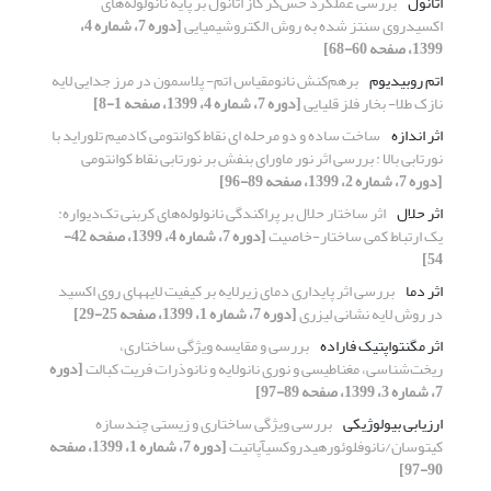
اتانول
بررسی عملکرد حس‌گر گاز اتانول بر پایه نانولوله‌های
اکسیدروی سنتز شده به روش الکتروشیمیایی
[دوره 7، شماره 4،
1399، صفحه 60-68]
اتم روبیدیوم
برهم‌کنش نانومقیاس اتم- پلاسمون در مرز جدایی لایه
نازک طلا- بخار فلز قلیایی
[دوره 7، شماره 4، 1399، صفحه 1-8]
اثر اندازه
ساخت ساده و دو مرحله ای نقاط کوانتومی کادمیم تلوراید با
نورتابی بالا : بررسی اثر نور ماورای بنفش بر نورتابی نقاط کوانتومی
[دوره 7، شماره 2، 1399، صفحه 89-96]
اثر حلال
اثر ساختار حلال بر پراکندگی نانولوله‌های کربنی تک‌دیواره:
یک ارتباط کمی ساختار-خاصیت
[دوره 7، شماره 4، 1399، صفحه 42-
54]
اثر دما
بررسی اثر پایداری دمای زیرلایه بر کیفیت لایههای روی اکسید
در روش لایه نشانی لیزری
[دوره 7، شماره 1، 1399، صفحه 25-29]
اثر مگنتواپتیک فاراده
بررسی و مقایسه ویژگی ساختاری،
ریخت‌شناسی، مغناطیسی و نوری نانولایه و نانوذرات فریت کبالت
[دوره
7، شماره 3، 1399، صفحه 89-97]
ارزیابی بیولوژیکی
بررسی ویژگی ساختاری و زیستی چندسازه
کیتوسان/نانوفلوئورهیدروکسیآپاتیت
[دوره 7، شماره 1، 1399، صفحه
90-97]