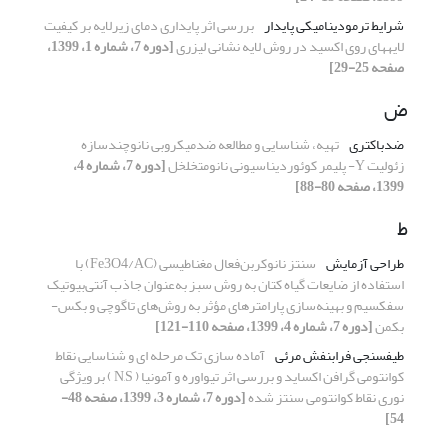
شرایط ترمودینامیکی پایدار
بررسی اثر پایداری دمای زیرلایه بر کیفیت
لایههای روی اکسید در روش لایه نشانی لیزری
[دوره 7، شماره 1، 1399،
صفحه 25-29]
ض
ضدباکتری
تهیه، شناسایی و مطالعه ضدمیکروبی نانوچندسازه
زئولیت Y- پلیمر کوئوردیناسیونی نانومتخلخل
[دوره 7، شماره 4،
1399، صفحه 80-88]
ط
طراحی آزمایش
سنتز نانوکربن‌فعال مغناطیسی (Fe3O4/AC) با
استفاده از ضایعات گیاه کتان به روش سبز به‌عنوان جاذب آنتی‌بیوتیک
سفکسیم و بهینه‌سازی پارامترهای مؤثر به روش‌های تاگوچی و بکس-
بکمن
[دوره 7، شماره 4، 1399، صفحه 110-121]
طیفسنجی فرابنفش مرئی
آماده سازی تک مرحله ای و شناسایی نقاط
کوانتومی گرافن اکساید و بررسی اثر تیواوره و آمونیا ( N,S ) بر ویژگی
نوری نقاط کوانتومی سنتز شده
[دوره 7، شماره 3، 1399، صفحه 48-
54]