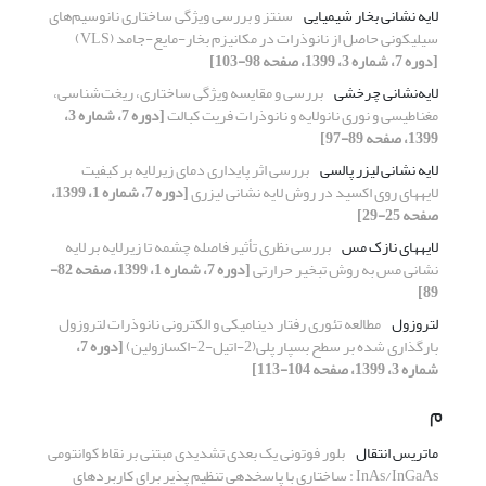
لایه نشانی بخار شیمیایی
سنتز و بررسی ویژگی ساختاری نانوسیم‌های
سیلیکونی حاصل از نانوذرات در مکانیزم بخار-مایع-جامد (VLS)
[دوره 7، شماره 3، 1399، صفحه 98-103]
لایه‌نشانی چرخشی
بررسی و مقایسه ویژگی ساختاری، ریخت‌شناسی،
مغناطیسی و نوری نانولایه و نانوذرات فریت کبالت
[دوره 7، شماره 3،
1399، صفحه 89-97]
لایه نشانی لیزر پالسی
بررسی اثر پایداری دمای زیرلایه بر کیفیت
لایههای روی اکسید در روش لایه نشانی لیزری
[دوره 7، شماره 1، 1399،
صفحه 25-29]
لایههای نازک مس
بررسی نظری تأثیر فاصله چشمه تا زیرلایه بر لایه
نشانی مس به روش تبخیر حرارتی
[دوره 7، شماره 1، 1399، صفحه 82-
89]
لتروزول
مطالعه تئوری رفتار دینامیکی و الکترونی نانوذرات لتروزول
بارگذاری شده بر سطح بسپار پلی(2-اتیل-2-اکسازولین)
[دوره 7،
شماره 3، 1399، صفحه 104-113]
م
ماتریس انتقال
بلور فوتونی یک بعدی تشدیدی مبتنی بر نقاط کوانتومی
InAs/InGaAs : ساختاری با پاسخدهی تنظیم پذیر برای کاربردهای