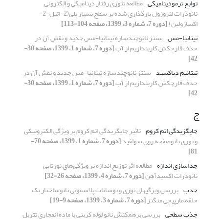
توابع ترمودینامیکی
مطالعه تئوری رفتار دینامیکی و الکترونی
نانوذرات لتروزول بارگذاری شده بر سطح بسپار پلی(2-اتیل-2-
اکسازولین)
[دوره 7، شماره 3، 1399، صفحه 104-113]
تیتانیا-مس
سنتز نانوچندسازه تیتانیا-مس جدید و نقش آن در
حذف قارچکش کاربندازیم از آب
[دوره 7، شماره 1، 1399، صفحه 30-
42]
تیتانیم دیاکسید
سنتز نانوچندسازه تیتانیا-مس جدید و نقش آن در
حذف قارچکش کاربندازیم از آب
[دوره 7، شماره 1، 1399، صفحه 30-
42]
ج
جایگزیدگی اتم کروم
تاثیر جایگزیدگی اتم کروم بر ویژگی الکترونیکی
و نوری نانوصفحه روی سولفید
[دوره 7، شماره 1، 1399، صفحه 70-
81]
جداسازی اندازه
مطالعه اثر توزیع اندازه بر ویژگی‌های نورتابی
نانوذرات اکسیدآهن
[دوره 7، شماره 4، 1399، صفحه 26-32]
جذب
بررسی ویژگیهای نوری و نوسانات پلاسمونی نانوساختار تک
حلقه مارپیچی منگنز
[دوره 7، شماره 3، 1399، صفحه 9-19]
جذب سطحی
بررسی برهمکنش نانو لوله کربنی با ماده انفجاری تتریل