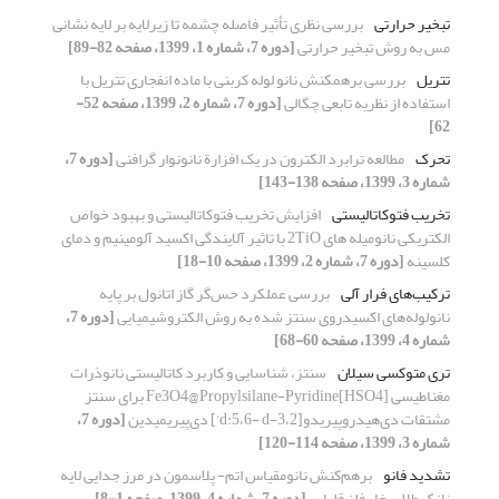
تبخیر حرارتی
بررسی نظری تأثیر فاصله چشمه تا زیرلایه بر لایه نشانی
مس به روش تبخیر حرارتی
[دوره 7، شماره 1، 1399، صفحه 82-89]
تتریل
بررسی برهمکنش نانو لوله کربنی با ماده انفجاری تتریل با
استفاده از نظریه تابعی چگالی
[دوره 7، شماره 2، 1399، صفحه 52-
62]
تحرک
مطالعه ترابرد الکترون در یک افزارة نانونوار گرافنی
[دوره 7،
شماره 3، 1399، صفحه 138-143]
تخریب فتوکاتالیستی
افزایش تخریب فتوکاتالیستی و بهبود خواص
الکتریکی نانومیله های 2TiO با تاثیر آلایندگی اکسید آلومینیم و دمای
کلسینه
[دوره 7، شماره 2، 1399، صفحه 10-18]
ترکیب‌های فرار آلی
بررسی عملکرد حس‌گر گاز اتانول بر پایه
نانولوله‌های اکسیدروی سنتز شده به روش الکتروشیمیایی
[دوره 7،
شماره 4، 1399، صفحه 60-68]
تری متوکسی سیلان
سنتز، شناسایی و کاربرد کاتالیستی نانوذرات
مغناطیسی Fe3O4@Propylsilane-Pyridine[HSO4] برای سنتز
مشتقات دی‌هیدروپیریدو[3،2-d:5،6- d'] دی‌پیریمیدین
[دوره 7،
شماره 3، 1399، صفحه 114-120]
تشدید فانو
برهم‌کنش نانومقیاس اتم- پلاسمون در مرز جدایی لایه
نازک طلا- بخار فلز قلیایی
[دوره 7، شماره 4، 1399، صفحه 1-8]