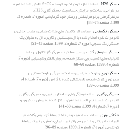
حسگر H2S
استفاده از نانوذرات و نانومیله SnO2 آلایش شده با نقره
در طراحی، ساخت و افزایش حساسیت حسگر گازی H2S با
درنظرگرفتن پرتو فرابنفش و رفتار خود گرمایشی
[دوره 7، شماره 3،
1399، صفحه 75-88]
حسگر رنگسنجی
مطالعه اثر کاتیون های فلزات قلیایی و قلیایی خاکی بر
نانوذرات نقره اصلاح شده با ال‌سیستئین و کاربرد آن به عنوان یک
حسگر رنگ سنجی
[دوره 7، شماره 2، 1399، صفحه 43-51]
حس‌گر مقاومتی گاز
بررسی عملکرد حس‌گر گاز اتانول بر پایه
نانولوله‌های اکسیدروی سنتز شده به روش الکتروشیمیایی
[دوره 7،
شماره 4، 1399، صفحه 60-68]
حسگر نوری رطوبت
طراحی و ساخت حس‌گر رطوبت مبتنی بر
فیبرنوری نازک شده و لایه‌نشانی شده با گرافن
[دوره 7، شماره 4،
1399، صفحه 55-59]
حس‌گری گازی
مطالعه ویژگی‌های ساختاری، نوری و حس‌گری گازی
نانوذرات اکسیدقلع آلاییده با آهن، سنتز شده به روش مایکروویو
[دوره 7، شماره 4، 1399، صفحه 33-41]
حکاکی نوری
ساخت ساده و دو مرحله ای نقاط کوانتومی کادمیم
تلوراید با نورتابی بالا : بررسی اثر نور ماورای بنفش بر نورتابی نقاط
کوانتومی
[دوره 7، شماره 2، 1399، صفحه 89-96]