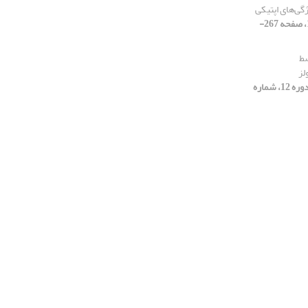
ژگی‌های اپتیکی
[دوره 12، شماره 3، 1404، صفحه 267-
I) توسط
لز
[دوره 12، شماره