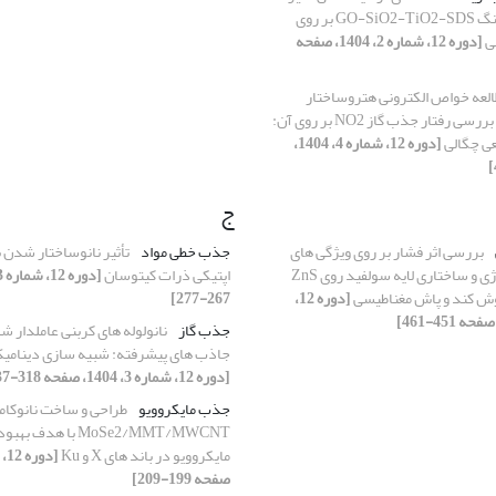
امولسیون پیکرینگ GO-SiO2-TiO2-SDS بر روی
ی
[دوره 12، شماره 2، 1404، صفحه
لعه خواص الکترونی هتروساختار
In2O3/NbS2 و بررسی رفتار جذب گاز NO2 بر روی آن:
عی چگالی
[دوره 12، شماره 4، 1404،
ج
بررسی اثر فشار بر روی ویژگی های
جذب خطی مواد
تأثیر نانوساختار شدن ب
اپتیکی، مورفولوژی و ساختاری لایه سولفید روی ZnS
اپتیکی ذرات کیتوسان
وش کند و پاش مغناطیسی
[دوره 12،
267-277]
جذب گاز
نانولوله های کربنی عاملدار ش
جاذب های پیشرفته: شبیه سازی دینامیک
[دوره 12، شماره 3، 1404، صفحه 318-337]
جذب مایکروویو
طراحی و ساخت نانوکام
MoSe2/MMT/MWCNT با ه
مایکروویو در باند های X و Ku
صفحه 199-209]