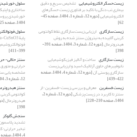
زیست‌حسگر الکتروشیمیایی
تشخیص سریع و دقیق
سلول خورشیدی
بیماری تب دنگی با تاکید بر فناوری زیست حسگرهای
ساختاری و اپتیک
الکتروشیمیایی
[دوره 12، شماره 1، 1404، صفحه 45-
خورشیدی پروسک
62]
1404، صفحه 25-34]
زیست‌سازگاری
ارزیابی زیست‌سازگاری نقاط کوانتومی
سلول فوتوالکتر
کربنی آلاییده به نیتروژن سنتز شده به روش
هیدروترمال
[دوره 12، شماره 3، 1404، صفحه 391-
فوتوالکتروشیمی
399-411]
398]
زیست سازگاری
ساخت و آنالیز فیزیکوشیمیایی
سنتز حلالی- حرا
نانوفیبرهای حاوی آزلائیک اسید و ارزیابی زیست
حرارتی ‌و متورق
سازگاری پوستی آن
[دوره 12، شماره 4، 1404، صفحه
مشخصه یابی ساخ
422-439]
12، شماره 3، 1404، صفحه 378-390]
زیست فسفرین
معرفی و بررسی زیست-فسفرین : از
سنتز هیدروترم
سنتز تا کاربرد در زیست‌پزشکی
[دوره 12، شماره 2،
کوانتومی کربنی 
1404، صفحه 210-228]
هیدروترمال
398]
سنجش گلوکز
تبخیر حرارتی: 
4، 1404، صفحه 412-421]