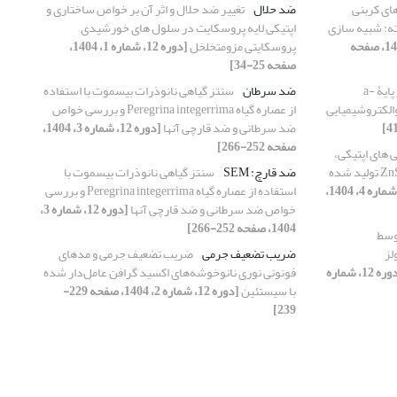
های کربنی
ضد حلال
تغییر ضد حلال و اثر آن بر خواص ساختاری و
ته: شبیه سازی
اپتیکی لایه پروسکایت در سلول های خورشیدی
[دوره 12، شماره 3، 1404، صفحه
پروسکایتی مزومتخلخل
[دوره 12، شماره 1، 1404،
صفحه 25-34]
ساخت و بررسی فوتوآند بر پایۀ a-
ضد سرطان
سنتز گیاهی نانوذرات بیسموت با استفاده
از عصاره گیاه Peregrina integerrima و بررسی خواص
ضد سرطانی و ضد قارچی آنها
[دوره 12، شماره 3، 1404،
صفحه 252-266]
 های اپتیکی،
مورفولوژی و ساختاری لایه سولفید روی ZnS تولید شده
ضد قارچ: SEM
سنتز گیاهی نانوذرات بیسموت با
[دوره 12، شماره 4، 1404،
استفاده از عصاره گیاه Peregrina integerrima و بررسی
خواص ضد سرطانی و ضد قارچی آنها
[دوره 12، شماره 3،
1404، صفحه 252-266]
سرب (II) توسط
لز
ضریب تضعیف جرمی
ضریب تضعیف جرمی و مدهای
[دوره 12، شماره
فونونی نوری نانوخوشه‌های اکسید گرافن عامل‌دار شده
با سیستئین
[دوره 12، شماره 2، 1404، صفحه 229-
239]