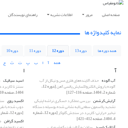
صفحه اصلی
مرور
اطلاعات نشریه
راهنمای نویسندگان
نمایه کلیدواژه ها
همه دوره ها
دوره 13
دوره 12
دوره 11
دوره 10
همه
آ
ا
ب
پ
ت
ث
ج
آ
ا
آب آلوده
حذف آلاینده‌های فلزی مس و نیکل از آب
اسید سیالیک
م
آلوده با روش الکترواکسایش پالسی آهن
[دوره 12،
سنتز تا کاربرد
شماره 2، 1404، صفحه 116-127]
1404، صفحه 210-228]
آرایش کرشمن
بررسی عملکرد حسگری تراشه اپتیکی
اکسید روی
سنت
تشدید پلاسمون سطحی لایه ‎نشانی شده بوسیله دستگاه
دوپ شده با نقره
تبخیر حرارتی: کاربرد در سنجش گلوکز
[دوره 12، شماره
[دوره 12، شماره 1، 1404، صفحه 100-114]
4، 1404، صفحه 412-421]
اکسید گرافن
ض
آزلائیک اسید
ساخت و آنالیز فیزیکوشیمیایی
نوری نانوخوشه‌ه