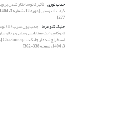
جذب نوری
تأثیر نانوساختار شدن بر وی
ذرات کیتوسان
277]
جلبک کتو مرفا
جذب یون سرب (I
نانوکامپوزیت مغناطیسی مبتنی بر نانوسلو
استخراج‌شده از جلبک Chaetomorpha
3، 1404، صفحه 338-362]