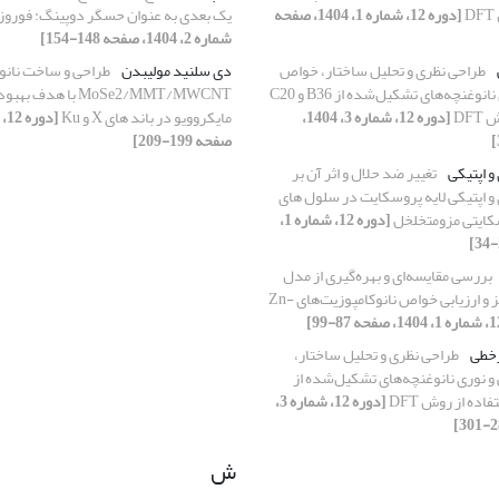
[دوره 12، شماره 1، 1404، صفحه
یک بعدی به عنوان حسگر ‏دوپینگ: فوروزم
شماره 2، 1404، صفحه 148-154]
طراحی نظری و تحلیل ساختار، خواص
دی سلنید مولیبدن
طراحی و ساخت نانو
الکتریکی و نوری نانوغنچه‌های تشکیل‌شده از B36 و C20
MoSe2/MMT/MWCNT با ه
DFT
[دوره 12، شماره 3، 1404،
مایکروویو در باند های X و Ku
صفحه 199-209]
 اپتیکی
تغییر ضد حلال و اثر آن بر
 اپتیکی لایه پروسکایت در سلول های
ایتی مزومتخلخل
[دوره 12، شماره 1،
بررسی مقایسه‌ای و بهره‌گیری از مدل
فراکتالی در سنتز و ارزیابی خواص نانوکامپوزیت‌های Zn-
خطی
طراحی نظری و تحلیل ساختار،
 نوری نانوغنچه‌های تشکیل‌شده از
[دوره 12، شماره 3،
ش