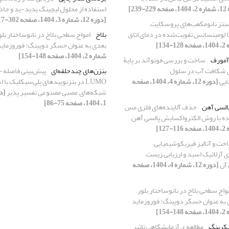
-239]
استفاده از محلول لیچینگ یدید-ید و جاذ
[دوره 12، شماره 3، 1404، صفحه 302-317]
تز نانو‌مکعب‌های پروسکایت
بلاخ
امواج سطحی بلاخ در نانوساختار بل
بعدی به عنوان حسگر ‏دوپینگ: فوروزماید 
شماره 2، 1404، صفحه 148-154]
آمورف
ساخت و بررسی فوتوآند بر پایۀ
a-C برای شکافت آب در سلول
بنزن‌های چندحلقه‌ای
پی
ایی
[دوره 12، شماره 4، 1404، صفحه
LUMO در بنزنوییدهای پلی‌سیکلیک با ا
شبکه‌های عصبی مصنوعی تفسیر پذیر
1، 1404، صفحه 75-86]
السی آهن
حذف آلاینده‌های فلزی مس
وده با روش الکترواکسایش پالسی آهن
خت و آنالیز فیزیکوشیمیایی
ی آزلائیک اسید و ارزیابی زیست
 آن
[دوره 12، شماره 4، 1404، صفحه
واج سطحی بلاخ در نانوساختار بلور
به عنوان حسگر ‏دوپینگ: فوروزماید ‏
یکرینگ
مطالعه ی آزمایشگاهی تاثیر