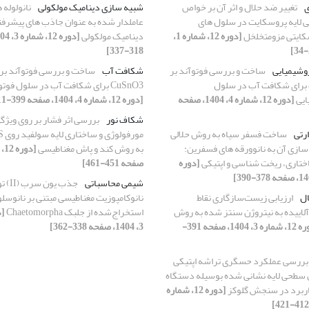
تغییر ضد حلال و اثر آن بر خواص
شبیه سازی دینامیک مولکولی
نانولوله 
ی لایه پروسکایت در سلول های
عاملدار شده به عنوان جاذب های پیشرف
ایتی مزومتخلخل
[دوره 12، شماره 1،
دینامیک مولکولی
318-337]
وشیمیایی
ساخت و بررسی فوتوآند بر
شکافت آب
پایۀ a-CuSnO3 برای شکافت آب در سلول
CuSnO3 برای شکافت آب در سلول فوتوالکتروشیمیایی
ایی
[دوره 12، شماره 4، 1404، صفحه
[دوره 12، شماره 4، 1404، صفحه 399-411]
شکاف نور
بررسی اثر فشار بر روی ویژگی
رتی
ساخت فسفر سیاه به روش حلالی
 سازی آن به نانوورقه های فسفرین:
به روش کند و پاش مغناطیسی
تاری، ریخت شناسی و اپتیکی
[دوره
صفحه 451-461]
شیمی محاسباتی
جذب یون 
ال
ارزیابی زیست‌سازگاری نقاط
نانوکامپوزیت مغناطیسی مبتنی بر نانوسلو
آلاییده به نیتروژن سنتز شده به روش
استخراج‌شده از جلبک Chaetomorpha
[دوره 12، شماره 3، 1404، صفحه 391-
3، 1404، صفحه 338-362]
بررسی عملکرد حسگری تراشه اپتیکی
تشدید پلاسمون سطحی لایه ‎نشانی شده بوسیله دستگاه
کاربرد در سنجش گلوکز
[دوره 12، شماره