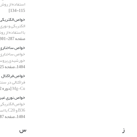
استفاده از روش DFT
115-134]
خواص الکتریکی
با استفاده از روش 
صفحه 287-301]
خواص ساختاری و
خواص ساختاری و
خورشیدی پروسک
1404، صفحه 25-34]
خواص فراکتال
Mg-Cu
[دوره 12، شماره 1، 1404، صفحه 87-99]
خواص نوری غیر
خواص الکتریکی و
B36 و C20 با استفاده از روش DFT
1404، صفحه 287-301]
ز
س