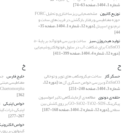
شماره 1، 1404، صفحه 63-74]
توزیع کاتیون
مشخصه‌یابی ریزساختاری و تحلیل FORC
حوزه مغناطیسی و رفتار بازگشتی در فریت‌های سخت و
نرم نوع اسپینل
[دوره 12، شماره 1، 1404، صفحه 35-
44]
تولید هیدروژن سبز
ساخت و بررسی فوتوآند بر پایۀ a-
CuSnO3 برای شکافت آب در سلول فوتوالکتروشیمیایی
[دوره 12، شماره 4، 1404، صفحه 399-411]
ح
خ
حسگر گاز
ساخت میکرومکعب های توپر و توخالی
خلیج فارس
ZnSnO3 و بررسی خواص حسگری آن ها
[دوره 12،
مغناطیسی مبتنی 
شماره 3، 1404، صفحه 240-251]
Chaetomorpha
362]
حلقه ی دونوی
مطالعه ی آزمایشگاهی تاثیر امولسیون
پیکرینگ GO-SiO2-TiO2-SDS بر روی کشش بین
خواص اپتیکی
ت
سطحی
[دوره 12، شماره 2، 1404، صفحه 168-187]
اپتیکی ذرات کی
267-277]
خواص الکترونی
کینولون بر روی 