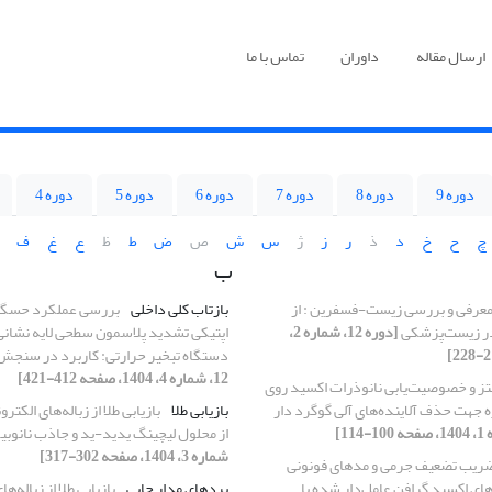
ارسال مقاله
داوران
تماس با ما
دوره 9
دوره 8
دوره 7
دوره 6
دوره 5
دوره 4
چ
ح
خ
د
ذ
ر
ز
ژ
س
ش
ص
ض
ط
ظ
ع
غ
ف
ب
عرفی و بررسی زیست-فسفرین : از
بازتاب کلی داخلی
بررسی عملکرد حسگر
 در زیست‌پزشکی
[دوره 12، شماره 2،
اپتیکی تشدید 
دستگاه تبخیر حرارتی: کاربرد در سنجش
12، شماره 4، 1404، صفحه 412-421]
ز و خصوصیت‌یابی نانوذرات اکسید روی
 جهت حذف آلاینده‌های آلی گوگرد دار
بازیابی طلا
بازیابی طلا از زباله‌های الکتر
از محلول لیچینگ یدید-ید و جاذب نانوبی
شماره 3، 1404، صفحه 302-317]
ریب تضعیف جرمی و مدهای فونونی
ای اکسید گرافن عامل‌دار شده با
بردهای مدار چاپی
بازیابی طلا از زباله‌ها