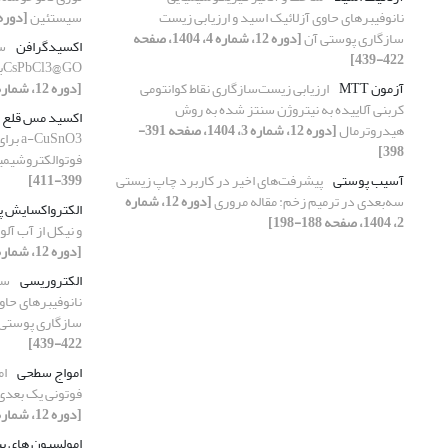
نانوفیبرهای حاوی آزلائیک اسید و ارزیابی زیست
سیستئین
[دوره 12، شماره 2، 1404، صفحه 229
سازگاری پوستی آن
[دوره 12، شماره 4، 1404، صفحه
اکسیدگرافن
سن
422-439]
CsPbCl3@GOبا لومینسانس تقویت‌شده در دمای اتاق
آزمون MTT
ارزیابی زیست‌سازگاری نقاط کوانتومی
[دوره 12، شماره 2، 1404، صفحه 128-134]
کربنی آلاییده به نیتروژن سنتز شده به روش
اکسید مس قلع 
هیدروترمال
[دوره 12، شماره 3، 1404، صفحه 391-
uSnO3
398]
فوتوالکتروشیمی
آسیب پوستی
پیشرفت‌های اخیر در کاربرد چاپ زیستی
399-411]
سه‌بعدی در ترمیم زخم: مقاله مروری
[دوره 12، شماره
الکترواکسایش پ
2، 1404، صفحه 188-198]
و نیکل از آب آل
[دوره 12، شماره 2، 1404، صفحه 116-127]
الکتروریسی
سا
نانوفیبرهای حاو
سازگاری پوستی
422-439]
امواج سطحی
ام
فوتونی یک بعدی 
[دوره 12، شماره 2، 1404، صفحه 148-154]
امولسیون های پ