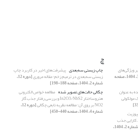
چ
ر ویژگی‌های
چاپ زیستی سه‌بعدی
پیشرفت‌های اخیر در کاربرد چاپ
[دوره 12، شماره 3، 1404، صفحه
زیستی سه‌بعدی در ترمیم زخم: مقاله مروری
[دوره 12،
شماره 2، 1404، صفحه 188-198]
ده به عنوان
چگالی حالت‌های تصویر شده
مطالعه خواص الکترونی
 مولکولی
هتروساختار In2O3/NbS2 و بررسی رفتار جذب گاز
NO2 بر روی آن: مطالعه نظریه تابعی چگالی
[دوره 12،
شماره 4، 1404، صفحه 440-450]
پوزیت
دف بهبود کارایی جذب
[دوره 12، شماره 2، 1404،