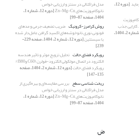
اید ‏
[دوره 12،
مدل فراکتالی در سنتز و ارزیابی خواص
نانوکامپوزیت‌های Zn-Mg-Cu
[دوره 12، شماره 1،
1404، صفحه 87-99]
کامپوزیت
دف بهبود کارایی جذب
روش کرامرز-کرونیگ
ضریب تضعیف جرمی و مدهای
[دوره 12، شماره 2، 1404،
فونونی نوری نانوخوشه‌های اکسید گرافن عامل‌دار شده
با سیستئین
[دوره 12، شماره 2، 1404، صفحه 229-
239]
رویکرد فضای حالت
تحلیل تزویج موثر و تاثیر هندسه
الکترود در اتصال مولکولی الکترود-فولرن (C60 وB80):
رویکرد فضای حالت
[دوره 12، شماره 2، 1404، صفحه
135-147]
ریخت شناسی سطح
بررسی مقایسه‌ای و بهره‌گیری از
مدل فراکتالی در سنتز و ارزیابی خواص
نانوکامپوزیت‌های Zn-Mg-Cu
[دوره 12، شماره 1،
1404، صفحه 87-99]
ض