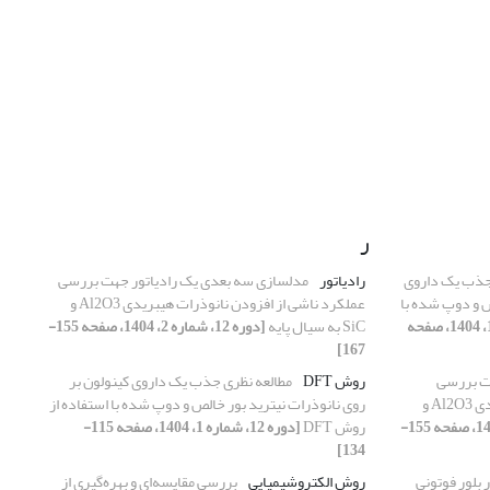
ر
جذب یک داروی
رادیاتور
مدلسازی سه بعدی یک رادیاتور جهت بررسی
ص و دوپ شده با
عملکرد ناشی از افزودن نانوذرات هیبریدی Al2O3 و
[دوره 12، شماره 1، 1404، صفحه
SiC به سیال پایه
[دوره 12، شماره 2، 1404، صفحه 155-
167]
ت بررسی
روش DFT
مطالعه نظری جذب یک داروی کینولون بر
عملکرد ناشی از افزودن نانوذرات هیبریدی Al2O3 و
روی نانوذرات نیترید بور خالص و دوپ شده با استفاده از
[دوره 12، شماره 2، 1404، صفحه 155-
روش DFT
[دوره 12، شماره 1، 1404، صفحه 115-
134]
 بلور فوتونی
روش الکتروشیمیایی
بررسی مقایسه‌ای و بهره‌گیری از