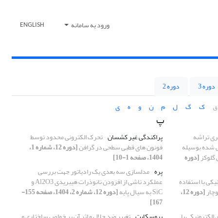
ورود به سامانه
ENGLISH
دوره 3
دوره 2
ق
ک
گ
ل
م
ن
و
ه
ی
پ
ی تراشه
پراکندگی غیر کشسان
تحرک الکترونی محدود توسط
پلاسمون سطحی لایه ‎نشانی شده بوسیله
فونون های قطبی سطحی در گرافن
[دوره 12، شماره 1،
 گلوکز
[دوره
1404، صفحه 1-10]
پره
مدلسازی سه بعدی یک رادیاتور جهت بررسی
ونیکی با استفاده
عملکرد ناشی از افزودن نانوذرات هیبریدی Al2O3 و
وچار
[دوره 12،
SiC به سیال پایه
[دوره 12، شماره 2، 1404، صفحه 155-
167]
ی الکترونیکی با
پروسکایت
تغییر ضد حلال و اثر آن بر خواص ساختاری و