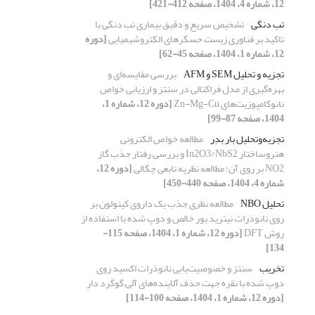
12، شماره 4، 1404، صفحه 412-421]
تب دنگی
تشخیص سریع و دقیق بیماری تب دنگی با
تاکید بر فناوری زیست حسگرهای الکتروشیمیایی
[دوره
12، شماره 1، 1404، صفحه 45-62]
تجزیه و تحلیل SEM و AFM
بررسی مقایسه‌ای و
بهره‌گیری از مدل فراکتالی در سنتز و ارزیابی خواص
نانوکامپوزیت‌های Zn-Mg-Cu
[دوره 12، شماره 1،
1404، صفحه 87-99]
تجزیه‌وتحلیل بار بدِر
مطالعه خواص الکترونی
هتروساختار In2O3/NbS2 و بررسی رفتار جذب گاز
NO2 بر روی آن: مطالعه نظریه تابعی چگالی
[دوره 12،
شماره 4، 1404، صفحه 440-450]
تحلیل NBO
مطالعه نظری جذب یک داروی کینولون بر
روی نانوذرات نیترید بور خالص و دوپ شده با استفاده از
روش DFT
[دوره 12، شماره 1، 1404، صفحه 115-
134]
تخریب
سنتز و خصوصیت‌یابی نانوذرات اکسید روی
دوپ شده با نقره جهت حذف آلاینده‌های آلی گوگرد دار
[دوره 12، شماره 1، 1404، صفحه 100-114]