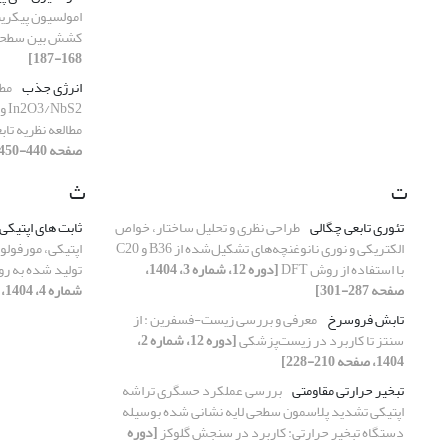
کشش بین سطح
168-187]
انرژی جذب
مطا
مطالعه نظریه تاب
صفحه 440-450]
ت
ث
تئوری تابعی چگالی
طراحی نظری و تحلیل ساختار، خواص
ثابت های اپتیکی
الکتریکی و نوری نانوغنچه‌های تشکیل‌شده از B36 و C20
با استفاده از روش DFT
[دوره 12، شماره 3، 1404،
تولید شده به ر
صفحه 287-301]
شماره 4، 1404، صفحه 451-461]
تابش فروسرخ
معرفی و بررسی زیست-فسفرین : از
سنتز تا کاربرد در زیست‌پزشکی
[دوره 12، شماره 2،
1404، صفحه 210-228]
تبخیر حرارتی مقاومتی
بررسی عملکرد حسگری تراشه
اپتیکی تشدید پلاسمون سطحی لایه ‎نشانی شده بوسیله
دستگاه تبخیر حرارتی: کاربرد در سنجش گلوکز
[دوره