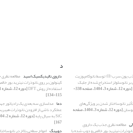
د
جذب یون سرب (II) توسط نانوکامپوزیت
داروی نالیدیکسیک اسید
مطالعه نظری 
بر نانوسلولز استخراج‌شده از جلبک
کینولون بر روی نانوذرات نیترید بور خال
[دوره 12، شماره 3، 1404، صفحه 338-
استفاده از روش DFT
115-134]
أثیر نانوساختار شدن بر ویژگی‌های
دما
مدلسازی سه بعدی یک رادیاتور جه
توسان
[دوره 12، شماره 3، 1404، صفحه
SiC به سیال پایه
167]
کی
مطالعه نظری جذب یک داروی
نانوذرات نیترید بور خالص و دوپ شده با
دوپینگ
امواج سطحی بلاخ در نانوساختار