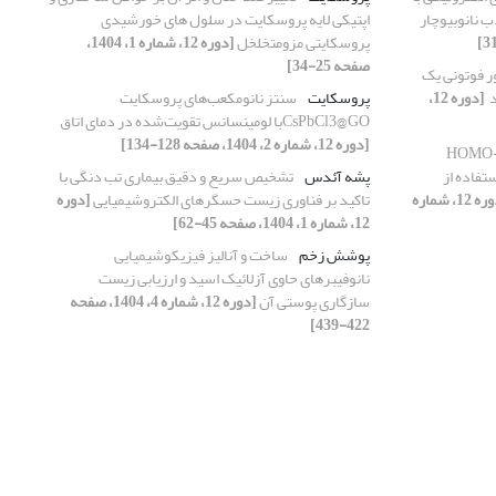
ب نانوبیوچار
اپتیکی لایه پروسکایت در سلول های خورشیدی
پروسکایتی مزومتخلخل
[دوره 12، شماره 1، 1404،
صفحه 25-34]
ور فوتونی یک
‏
[دوره 12،
پروسکایت
سنتز نانو‌مکعب‌های پروسکایت
CsPbCl3@GOبا لومینسانس تقویت‌شده در دمای اتاق
[دوره 12، شماره 2، 1404، صفحه 128-134]
ش‌بینی فاصله HOMO-
ستفاده از
پشه آئدس
تشخیص سریع و دقیق بیماری تب دنگی با
[دوره 12، شماره
تاکید بر فناوری زیست حسگرهای الکتروشیمیایی
[دوره
12، شماره 1، 1404، صفحه 45-62]
پوشش زخم
ساخت و آنالیز فیزیکوشیمیایی
نانوفیبرهای حاوی آزلائیک اسید و ارزیابی زیست
سازگاری پوستی آن
[دوره 12، شماره 4، 1404، صفحه
422-439]