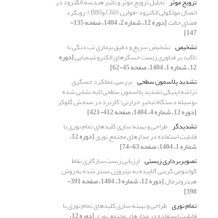
تزویج موثر
تحلیل تزویج موثر و تاثیر هندسه الکترود در
اتصال مولکولی الکترود-فولرن (C60 وB80): رویکرد
فضای حالت
[دوره 12، شماره 2، 1404، صفحه 135-
147]
تشخیص
تشخیص سریع و دقیق بیماری تب دنگی با
تاکید بر فناوری زیست حسگرهای الکتروشیمیایی
[دوره
12، شماره 1، 1404، صفحه 45-62]
تشدید پلاسمون سطحی
بررسی عملکرد حسگری
تراشه اپتیکی تشدید پلاسمون سطحی لایه ‎نشانی شده
بوسیله دستگاه تبخیر حرارتی: کاربرد در سنجش گلوکز
[دوره 12، شماره 4، 1404، صفحه 412-421]
تشدیدگر
طراحی و بهینه سازی کلیدهای تمام نوری با
قابلیت استفاده در مدارهای مجتمع نوری
[دوره 12،
شماره 1، 1404، صفحه 63-74]
تصویربرداری زیستی
ارزیابی زیست‌سازگاری نقاط
کوانتومی کربنی آلاییده به نیتروژن سنتز شده به روش
هیدروترمال
[دوره 12، شماره 3، 1404، صفحه 391-
398]
تمام نوری
طراحی و بهینه سازی کلیدهای تمام نوری با
قابلیت استفاده در مدارهای مجتمع نوری
[دوره 12،