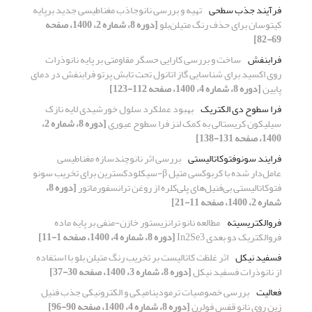
فرآیند جذب سطحی
تهیه و بررسی نانوجاذب مغناطیسی جدید برپایه
کیتوسان برای حذف رنگ متیلن‌بلو
[دوره 8، شماره 2، 1400، صفحه
69-82]
فرابنفش
ساخت و بررسی کارایی حسگر مقاومتی بر پایه نانوذرات
روی اکسید برای شناسایی گاز اتانول تحت تابش پرتو فرابنفش در دمای
پایین
[دوره 8، شماره 4، 1400، صفحه 112-123]
فرا سطوح‌ دی الکتریک
بهبود عملکرد سلول خورشیدی لایه نازک
سیلیکون کریستالی به کمک لنز فرا سطوح عبوری
[دوره 8، شماره 2،
1400، صفحه 131-138]
فرایند سونوفتوکاتالیستی
بررسی اثر نانو‌چندسازه مغناطیسی
عامل‌دار شده با کربوکسی متیل β-‌سیکلودکسترین برای تخریب سونو
فتوکاتالیستی بی‌فنیل‌های پلی‌کلره از روغن ترانسفورماتور
[دوره 8،
شماره 2، 1400، صفحه 11-21]
فروالکتریسیته
مطالعه نانو ترانزیستور خازن-منفی بر پایه ماده
فروالکتریک دو بعدی In2Se3
[دوره 8، شماره 4، 1400، صفحه 1-11]
فسفید نیکل
اثر غلظت کاتالیست بر تخریب رنگ متیلن بلو با استفاده
از نانوذرات فسفید نیکل
[دوره 8، شماره 3، 1400، صفحه 30-37]
فعالیت
بررسی خصوصیات ترمودینامیکی و الکترونیکی جذب فنیل
زین روی نانو قفس فولرن
[دوره 8، شماره 4، 1400، صفحه 90-96]