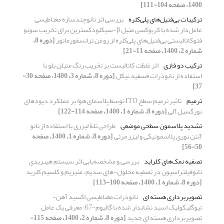
1400، صفحه 104-111]
ترکیبات بی‌فنیل‌های پلی‌کلره
بررسی اثر نانو‌چندسازه مغناطیسی
عامل‌دار شده با کربوکسی متیل β-‌سیکلودکسترین برای تخریب سونو
فتوکاتالیستی بی‌فنیل‌های پلی‌کلره از روغن ترانسفورماتور
[دوره 8،
شماره 2، 1400، صفحه 11-21]
ترکیب دو فازی
اثر غلظت کاتالیست بر تخریب رنگ متیلن بلو با
استفاده از نانوذرات فسفید نیکل
[دوره 8، شماره 3، 1400، صفحه 30-
37]
ترمیم
تاثیر ترمیم سطح ITO توسط پلاسمای هوا بر عملکرد دیودهای
نورگسیل آلی
[دوره 8، شماره 1، 1400، صفحه 114-122]
تشدید پلاسمون سطحی موضعی
طراحی تلۀ لیزری با استفاده از نانو
آنتن نوری پلاسمونیکی و لیزر مرئی
[دوره 8، شماره 1، 1400، صفحه
50-56]
تصفیه نمک‌های کلراید
بررسی و مشخصه‌یابی اثر سیستم هیبریدی
نانوفیلتراسیون در تصفیه محلول-های سدیم، منیزیم و کلسیم کلرید
[دوره 8، شماره 1، 1400، صفحه 100-113]
تصویربرداری هسته ای
نانوذرات مغناطیسی اکسید آهن-
تیوگلیکولیک اسید نشاندار شده با گالیوم-67: معرفی یک عامل
تصویربرداری هسته ای جدید
[دوره 8، شماره 2، 1400، صفحه 115-