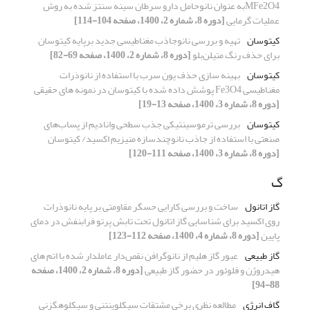
MFe2O4به عنوان نانوحامل دارو سرطان سینه سنتز شده به روش
عملیات گرمایی
[دوره 8، شماره 2، 1400، صفحه 104-114]
کیتوسان
تهیه و بررسی نانوجاذب مغناطیسی جدید برپایه کیتوسان
برای حذف رنگ متیلن‌بلو
[دوره 8، شماره 2، 1400، صفحه 69-82]
کیتوسان
بهینه سازی حذف یون سرب با استفاده از نانوذرات
مغناطیسی Fe3O4 پوشش داده شده با کیتوسان در نمونه های حقیقی
[دوره 8، شماره 3، 1400، صفحه 13-19]
کیتوسان
بررسی ترموسینتیکی جذب سطحی وانادیم از پساب‌های
صنعتی با استفاده از جاذب نانوچندسازه منیزیم اکسید/ کیتوسان
[دوره 8، شماره 3، 1400، صفحه 111-120]
گ
گاز اتانول
ساخت و بررسی کارایی حسگر مقاومتی بر پایه نانوذرات
روی اکسید برای شناسایی گاز اتانول تحت تابش پرتو فرابنفش در دمای
پایین
[دوره 8، شماره 4، 1400، صفحه 112-123]
گاز طبیعی
عبور گاز هلیم از نانوگرافن نقص‌دار عاملدار شده با اتم های
هیدروژن و فلوئور در حضور گاز طبیعی
[دوره 8، شماره 2، 1400، صفحه
88-94]
گاف انرژی
مطالعه نظری برخی مشتقات سیکلوپنتنی و سیکلوهگزنی