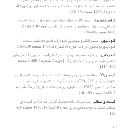
اکسید احیا شده‌ی عاملدار و عملکرد آنها در حذف متیلن بلو
[دوره 8،
شماره 1، 1400، صفحه 13-26]
گرافن نقص‌دار
عبور گاز هلیم از نانوگرافن نقص‌دار عاملدار شده با
اتم های هیدروژن و فلوئور در حضور گاز طبیعی
[دوره 8، شماره 2،
1400، صفحه 88-94]
گلوتاتیون
سنتز الکتروشیمیایی نانوذرات طلای محافظت شده با
گلوتایتون و محلول در آب
[دوره 8، شماره 2، 1400، صفحه 139-145]
گندزدایی
تهیه چندسازه نانوذرات نقره/پلی‌آمید ( نایلون ۶ ) به روش
کاهش شیمیایی برای گندزدایی آب
[دوره 8، شماره 3، 1400، صفحه
102-110]
گوسین 09
مطالعه نظری برخی مشتقات سیکلوپنتنی و سیکلوهگزنی
نانوفولرن‌های C60 و C20 به عنوان گیرنده الکترون برای پلیمر پلی
هگزیل تیوفن (P3HT) در سلول‌های فتوولتائیک آلی
[دوره 8، شماره
3، 1400، صفحه 93-101]
گیت‌های منطقی
بررسی اثر پلاسمونیک گرافن در طراحی گیت‌های
منطقی مبتنی بر موجبرهای نوری
[دوره 8، شماره 3، 1400، صفحه 20-
29]
ل