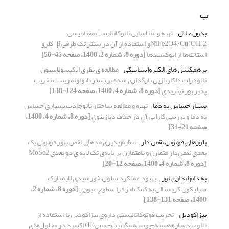
ب
بدون حلال
تهیه و شناسایی نانوکاتالیست مغناطیسی
NiFe2O4/Cu(OH)2و استفاده از آن در سنتز تک ظرفی β-کلرو
استات‌ها از اپوکسیدها
[دوره 8، شماره 2، 1400، صفحه 45-58]
برهمکنش های الکترواستاتیکی
مطالعه ی نظری انکپسولاسیون
نانوذرات داکاربازین بارگذاری شده بر بستر نانولوله زیست تخریب
پذیر بور نیتریدی
[دوره 8، شماره 4، 1400، صفحه 124-138]
بسپار حساس به دما
تهیه و مطالعه ساختار نانو‌جاذب بسپاری حساس
به دما و بررسی کارایی آن در حذف دیازینون
[دوره 8، شماره 4، 1400،
صفحه 21-31]
بلورهای فوتونی نقص دار
تنظیم پذیری مدهای نقص بلور فوتونی یک
بعدی نقص‌دار متقارن و نامتقارن بر پایه‌ی تک لایه ی دو بعدی MoSe2
[دوره 8، شماره 4، 1400، صفحه 12-20]
به دام اندازی نور
بهبود عملکرد سلول خورشیدی لایه نازک
سیلیکون کریستالی به کمک لنز فرا سطوح عبوری
[دوره 8، شماره 2،
1400، صفحه 131-138]
بیزاکودیل
تخریب فوتوکاتالیستی داروی بیزاکودیل با استفاده از
نانوچندسازه هسته-پوسته مگنتیت- مس(II) اکسید در محلول‌های