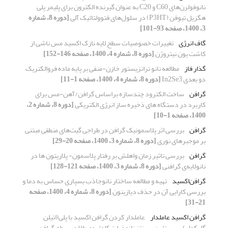
نانوفولرن‌های C60 و C20 به عنوان گیرنده الکترون برای پلیمر پلی
هگزیل تیوفن (P3HT) در سلول‌های فتوولتائیک آلی
[دوره 8، شماره
3، 1400، صفحه 93-101]
گاف انرژی
تغییرات خصوصیات سطح لایه نازک اکسید مس ناشی از
کاشت یون نیتروژن
[دوره 8، شماره 4، 1400، صفحه 146-152]
گذار فاز
مطالعه نانو ترانزیستور خازن-منفی بر پایه ماده فروالکتریک
دو بعدی In2Se3
[دوره 8، شماره 4، 1400، صفحه 1-11]
گرافن
ساخت الکترود چندسازه براساس گرافن/آهن-مس برای
کاربرد در دستگاه های ذخیره ساز انرژی الکتریکی
[دوره 8، شماره 2،
1400، صفحه 1-10]
گرافن
بررسی اثر پلاسمونیک گرافن در طراحی گیت‌های منطقی مبتنی
بر موجبرهای نوری
[دوره 8، شماره 3، 1400، صفحه 20-29]
گرافن
بررسی تاثیر زمان واهلش بر رفتار پلاسمون- پلاریتون ها در
نانولایه‌ی گرافنی
[دوره 8، شماره 3، 1400، صفحه 121-128]
گرافن‌اکسید
تهیه و مطالعه ساختار نانو‌جاذب بسپاری حساس به دما و
بررسی کارایی آن در حذف دیازینون
[دوره 8، شماره 4، 1400، صفحه
21-31]
گرافن اکسید عاملدار
عاملدار کردن گرافن اکسید با پلی(‌اتیلن
گلیکول) –سیستئین ، سنتز نانوذرات کلوئیدی طلا در سطح گرافن