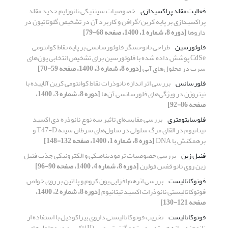
فعالیت مقلد پراکسیدازی
خصوصیات سینتیکی نانوزایم جدید مقلد
پراکسیدازی بر پایه کربن/گرافن و کاربرد آن در تشخیص گلوتاتیون در
داروها
[دوره 8، شماره 1، 1400، صفحه 68-79]
فلوئورسین
طراحی نانوحسگر فلوئورسانسی بر پایه نقاط کوانتومی
CdSe پوشش داده شده با فلوئورسین برای تشخیص انتخابی یون‌های
سرب در محلول‌های آبی
[دوره 8، شماره 3، 1400، صفحه 59-70]
فلورسانس
بررسی اثر اندازه‌ نانوذرات نقاط کوانتومی کربن آلاییده با
نیتروژن در ویژگی‌های فلورسانسی آن‌ها
[دوره 8، شماره 3، 1400،
صفحه 86-92]
فلوسایتومتری
بررسی مقایسه‌ای تاثیر سه نوع نانوذره دی اکسید
تیتانیوم در القای مرگ سلولی در سلول‌های سرطان سینه T47-D و
برهمکنش با DNA
[دوره 8، شماره 1، 1400، صفحه 132-148]
فنیل زین
بررسی خصوصیات ترمودینامیکی و الکترونیکی جذب فنیل
زین روی نانو قفس فولرن
[دوره 8، شماره 4، 1400، صفحه 90-96]
فوتوکاتالیست
بررسی اثرهم افزایی یون کروم و پلاتین بر روی خواص
فوتوکاتالیستی نانوذرات اکسید تیتانیوم
[دوره 8، شماره 2، 1400،
صفحه 121-130]
فوتوکاتالیست
تخریب فوتوکاتالیستی داروی بیزاکودیل با استفاده از
نانوچندسازه هسته-پوسته مگنتیت- مس(II) اکسید در محلول‌های