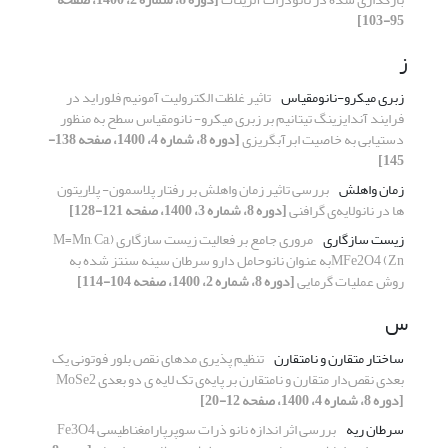
95-103]
ز
زبری میکرو-نانومقیاس
تاثیر غلظت الکترولیت آمونیم فلوراید در
فرایند آندایزینگ تیتانیم بر زبری میکرو- نانومقیاس سطح به منظور
دستیابی به خاصیت ابرآبگریزی
[دوره 8، شماره 4، 1400، صفحه 138-
145]
زمان واهلش
بررسی تاثیر زمان واهلش بر رفتار پلاسمون- پلاریتون
ها در نانولایه‌ی گرافنی
[دوره 8، شماره 3، 1400، صفحه 121-128]
زیست سازگاری
مروری جامع بر فعالیت زیست سازگاری (M=Mn, Ca,
Zn) MFe2O4به عنوان نانوحامل دارو سرطان سینه سنتز شده به
روش عملیات گرمایی
[دوره 8، شماره 2، 1400، صفحه 104-114]
س
ساختار متقارن و نامتقارن
تنظیم پذیری مدهای نقص بلور فوتونی یک
بعدی نقص‌دار متقارن و نامتقارن بر پایه‌ی تک لایه ی دو بعدی MoSe2
[دوره 8، شماره 4، 1400، صفحه 12-20]
سرطان ریه
بررسی اثر اندازه نانو ذرات سوپرپارامغناطیسی Fe3O4