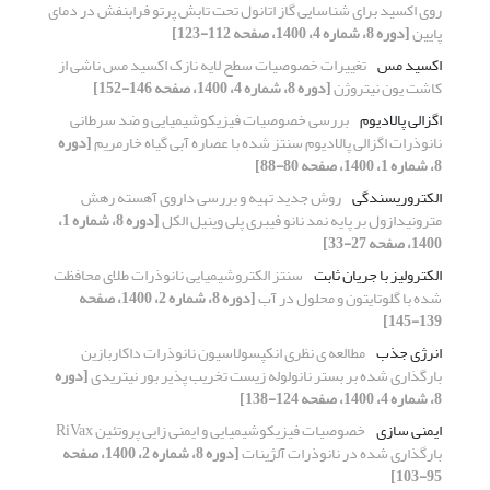
روی اکسید برای شناسایی گاز اتانول تحت تابش پرتو فرابنفش در دمای
پایین
[دوره 8، شماره 4، 1400، صفحه 112-123]
اکسید مس
تغییرات خصوصیات سطح لایه نازک اکسید مس ناشی از
کاشت یون نیتروژن
[دوره 8، شماره 4، 1400، صفحه 146-152]
اگزالی پالادیوم
بررسی خصوصیات فیزیکوشیمیایی و ضد سرطانی
نانوذرات اگزالی پالادیوم سنتز شده با عصاره آبی گیاه خارمریم
[دوره
8، شماره 1، 1400، صفحه 80-88]
الکتروریسندگی
روش جدید تهیه و بررسی داروی آهسته رهش
مترونیدازول بر پایه نمد نانو فیبری پلی وینیل الکل
[دوره 8، شماره 1،
1400، صفحه 27-33]
الکترولیز با جریان ثابت
سنتز الکتروشیمیایی نانوذرات طلای محافظت
شده با گلوتایتون و محلول در آب
[دوره 8، شماره 2، 1400، صفحه
139-145]
انرژی جذب
مطالعه ی نظری انکپسولاسیون نانوذرات داکاربازین
بارگذاری شده بر بستر نانولوله زیست تخریب پذیر بور نیتریدی
[دوره
8، شماره 4، 1400، صفحه 124-138]
ایمنی سازی
خصوصیات فیزیکوشیمیایی و ایمنی زایی پروتئین RiVax
بارگذاری شده در نانوذرات آلژینات
[دوره 8، شماره 2، 1400، صفحه
95-103]