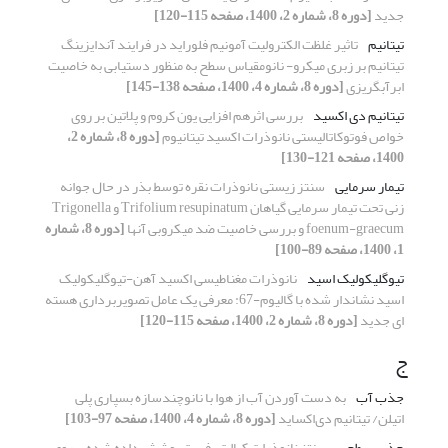
جدید
[دوره 8، شماره 2، 1400، صفحه 115-120]
تیتانیم
تاثیر غلظت الکترولیت آمونیم فلوراید در فرایند آندایزینگ
تیتانیم بر زبری میکرو- نانومقیاس سطح به منظور دستیابی به خاصیت
ابرآبگریزی
[دوره 8، شماره 4، 1400، صفحه 138-145]
تیتانیم دی اکسید
بررسی اثرهم افزایی یون کروم و پلاتین بر روی
خواص فوتوکاتالیستی نانوذرات اکسید تیتانیوم
[دوره 8، شماره 2،
1400، صفحه 121-130]
تیمار سرمایی
سنتز زیستی نانوذرات نقره توسط بذر در حال جوانه
زنی تحت تیمار سرمایی گیاهان Trifolium resupinatum و Trigonella
foenum-graecum و بررسی خاصیت ضد میکروبی آنها
[دوره 8، شماره
1، 1400، صفحه 89-100]
تیوگلیکولیک اسید
نانوذرات مغناطیسی اکسید آهن-تیوگلیکولیک
اسید نشاندار شده با گالیوم-67: معرفی یک عامل تصویربرداری هسته
ای جدید
[دوره 8، شماره 2، 1400، صفحه 115-120]
ج
جذب آب
به دست آوردن آب از هوا با نانوچندسازه بسپاری پلی
اتیلن/ تیتانیم دی‌اکساید
[دوره 8، شماره 4، 1400، صفحه 97-103]
جذب سطحی
سنتز نانوذرات کبالت-فریت پوشش داده شده برروی