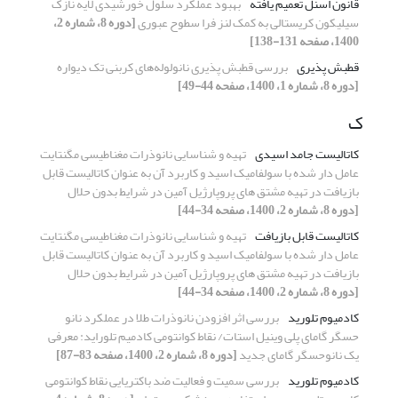
قانون اسنل تعمیم یافته
بهبود عملکرد سلول خورشیدی لایه نازک
سیلیکون کریستالی به کمک لنز فرا سطوح عبوری
[دوره 8، شماره 2،
1400، صفحه 131-138]
قطبش پذیری
بررسی قطبش پذیری نانولوله‌های کربنی تک دیواره
[دوره 8، شماره 1، 1400، صفحه 44-49]
ک
کاتالیست جامد اسیدی
تهیه و شناسایی نانوذرات مغناطیسی مگنتایت
عامل دار شده با سولفامیک اسید و کاربرد آن به عنوان کاتالیست قابل
بازیافت در تهیه مشتق های پروپارژیل آمین در شرایط بدون حلال
[دوره 8، شماره 2، 1400، صفحه 34-44]
کاتالیست قابل بازیافت
تهیه و شناسایی نانوذرات مغناطیسی مگنتایت
عامل دار شده با سولفامیک اسید و کاربرد آن به عنوان کاتالیست قابل
بازیافت در تهیه مشتق های پروپارژیل آمین در شرایط بدون حلال
[دوره 8، شماره 2، 1400، صفحه 34-44]
کادمیوم تلورید
بررسی اثر افزودن نانوذرات طلا در عملکرد نانو
حسگر گامای پلی وینیل استات/ نقاط کوانتومی کادمیم تلوراید: معرفی
یک نانوحسگر گامای جدید
[دوره 8، شماره 2، 1400، صفحه 83-87]
کادمیوم تلورید
بررسی سمیت و فعالیت ضد باکتریایی نقاط کوانتومی