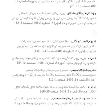
شده‌ی عاملدار و عملکرد آنها در حذف متیلن بلو
[دوره 8، شماره 1،
1400، صفحه 13-26]
پوشش‌های نانوساختار
بررسی اثر استیک اسید بر بازده سنتز
نانوذراتTiO2 به روش سل-ژل و بررسی ویژگی فتوکاتالیستی آن در
تهیه سطوح خودتمیزشونده
[دوره 8، شماره 3، 1400، صفحه 1-12]
ت
تئوری تابعیت چگالی
مطالعه ی نظری انکپسولاسیون نانوذرات
داکاربازین بارگذاری شده بر بستر نانولوله زیست تخریب پذیر بور
نیتریدی
[دوره 8، شماره 4، 1400، صفحه 124-138]
تحرک
بررسی پراکندگی محدود کننده تحرک در نانوسیم نیمه هادی
کوانتومی گالیوم ارسناید
[دوره 8، شماره 1، 1400، صفحه 34-43]
تخریب فتوکاتالیستی
سنتز و بررسی کارایی فتوکاتالیستی
نانوچندسازهSnO2 دکوریت شده با ZnO تخریب در 2و4-دی‌کلروفنل
[دوره 8، شماره 1، 1400، صفحه 1-12]
ترابرد
تحلیل و شبیه سازی ترابرد در نانو ساختارهای تک لایه های
TiS3
[دوره 8، شماره 2، 1400، صفحه 59-68]
ترانزیستور اثر میدان فلز-نیمه‌هادی
بهبود مشخصه های الکتریکی
ترانزیستور MESFET با اعمال تغییرات ساختاری
[دوره 8، شماره 4،