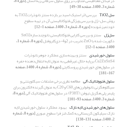
در میدان مغناطیسی متناوب بر روی سلول سرطانی ریه انسان
[دوره 8،
شماره 3، 1400، صفحه 38-49]
سل TiO2
بررسی اثر استیک اسید بر بازده سنتز نانوذراتTiO2 به
روش سل-ژل و بررسی ویژگی فتوکاتالیستی آن در تهیه سطوح
خودتمیزشونده
[دوره 8، شماره 3، 1400، صفحه 1-12]
سل‌ژل
سنتز و بررسی کارایی فتوکاتالیستی نانوچندسازهSnO2
دکوریت شده با ZnO تخریب در 2و4-دی‌کلروفنل
[دوره 8، شماره 1،
1400، صفحه 1-12]
سلول خورشیدی
سنتز و بهینه‌سازی عملکرد جوهرنانوذرات
Cu2ZnSnS4 برپایه حلال غیرقطبی به عنوان لایه انتقال‌دهنده حفره
در سلول‌های خورشیدی پروسکایتی
[دوره 8، شماره 4، 1400، صفحه
167-181]
سلول فتوولتائیک آلی
مطالعه نظری برخی مشتقات سیکلوپنتنی و
سیکلوهگزنی نانوفولرن‌های C60 و C20 به عنوان گیرنده الکترون برای
پلیمر پلی هگزیل تیوفن (P3HT) در سلول‌های فتوولتائیک آلی
[دوره 8،
شماره 3، 1400، صفحه 93-101]
سلول‌های خورشیدی لایه نازک
بهبود عملکرد سلول خورشیدی لایه
نازک سیلیکون کریستالی به کمک لنز فرا سطوح عبوری
[دوره 8، شماره
2، 1400، صفحه 131-138]