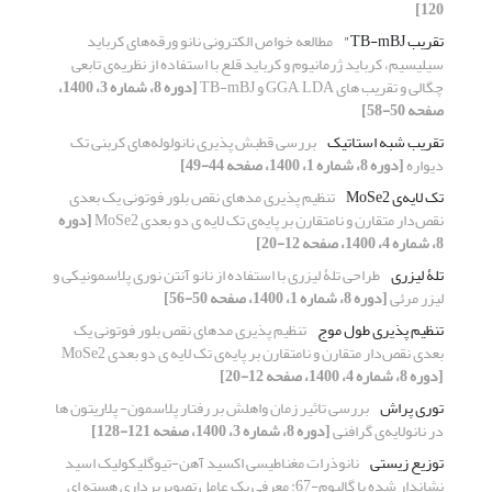
120]
تقریب TB-mBJ"
مطالعه خواص الکترونی نانو ورقه‌های کرباید
سیلیسیم، کرباید ژرمانیوم و کرباید قلع با استفاده از نظریه‌ی تابعی
چگالی و تقریب های GGA, LDA و TB-mBJ
[دوره 8، شماره 3، 1400،
صفحه 50-58]
تقریب شبه استاتیک
بررسی قطبش پذیری نانولوله‌های کربنی تک
دیواره
[دوره 8، شماره 1، 1400، صفحه 44-49]
تک لایه‌ی MoSe2
تنظیم پذیری مدهای نقص بلور فوتونی یک بعدی
نقص‌دار متقارن و نامتقارن بر پایه‌ی تک لایه ی دو بعدی MoSe2
[دوره
8، شماره 4، 1400، صفحه 12-20]
تلۀ لیزری
طراحی تلۀ لیزری با استفاده از نانو آنتن نوری پلاسمونیکی و
لیزر مرئی
[دوره 8، شماره 1، 1400، صفحه 50-56]
تنظیم پذیری طول موج
تنظیم پذیری مدهای نقص بلور فوتونی یک
بعدی نقص‌دار متقارن و نامتقارن بر پایه‌ی تک لایه ی دو بعدی MoSe2
[دوره 8، شماره 4، 1400، صفحه 12-20]
توری پراش
بررسی تاثیر زمان واهلش بر رفتار پلاسمون- پلاریتون ها
در نانولایه‌ی گرافنی
[دوره 8، شماره 3، 1400، صفحه 121-128]
توزیع زیستی
نانوذرات مغناطیسی اکسید آهن-تیوگلیکولیک اسید
نشاندار شده با گالیوم-67: معرفی یک عامل تصویربرداری هسته ای