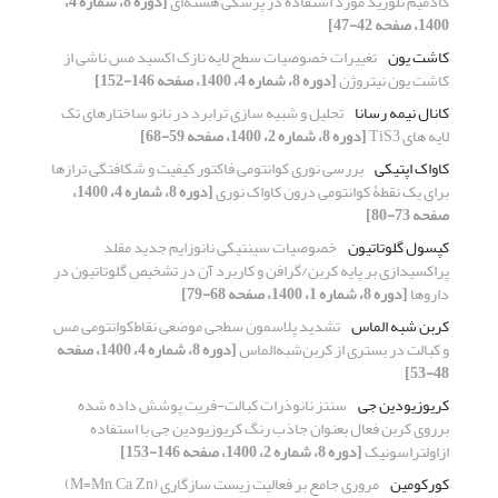
کادمیم تلورید مورد استفاده در پزشکی هسته‌ای
[دوره 8، شماره 4،
1400، صفحه 42-47]
کاشت یون
تغییرات خصوصیات سطح لایه نازک اکسید مس ناشی از
کاشت یون نیتروژن
[دوره 8، شماره 4، 1400، صفحه 146-152]
کانال نیمه رسانا
تحلیل و شبیه سازی ترابرد در نانو ساختارهای تک
لایه های TiS3
[دوره 8، شماره 2، 1400، صفحه 59-68]
کاواک اپتیکی
بررسی نوری کوانتومی فاکتور کیفیت و شکافتگی ترازها
برای یک نقطۀ کوانتومی درون کاواک نوری
[دوره 8، شماره 4، 1400،
صفحه 73-80]
کپسول گلوتاتیون
خصوصیات سینتیکی نانوزایم جدید مقلد
پراکسیدازی بر پایه کربن/گرافن و کاربرد آن در تشخیص گلوتاتیون در
داروها
[دوره 8، شماره 1، 1400، صفحه 68-79]
کربن شبه الماس
تشدید پلاسمون ‌سطحی ‌موضعی نقاط‌کوانتومی مس
و کبالت در بستری از کربن‌شبه‌الماس
[دوره 8، شماره 4، 1400، صفحه
48-53]
کریوزیودین جی
سنتز نانوذرات کبالت-فریت پوشش داده شده
برروی کربن فعال بعنوان جاذب رنگ کریوزیودین جی با استفاده
ازاولتراسونیک
[دوره 8، شماره 2، 1400، صفحه 146-153]
کورکومین
مروری جامع بر فعالیت زیست سازگاری (M=Mn, Ca, Zn)