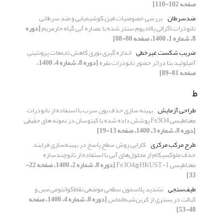
صفحه 102-110]
ضدسرطان
بررسی خصوصیات فیزیکوشیمیایی و ضد سرطانی
نانوذرات اگزالی پالادیوم سنتز شده با عصاره آبی گیاه خارمریم
[دوره
8، شماره 1، 1400، صفحه 80-88]
ضریب شکست غیرخطی
اندازه گیری نوری کاهش تجمعات پروتئینی
آمیلوئید بتا دراثر حضور نانوذرات نقره
[دوره 8، شماره 4، 1400،
صفحه 81-89]
ط
طراحی آزمایش
بهینه سازی حذف یون سرب با استفاده از نانوذرات
مغناطیسی Fe3O4 پوشش داده شده با کیتوسان در نمونه های حقیقی
[دوره 8، شماره 3، 1400، صفحه 13-19]
طرح مرکب مرکزی
کارایی روش سطح پاسخ در بهینه‌سازی فرایند
حذف ملوکسیکام از محلول‌های آبی با استفاده از نانو‌چندسازه
مغناطیسی Fe3O4@HKUST-1
[دوره 8، شماره 2، 1400، صفحه 22-
33]
طیف‌سنجی
تشدید پلاسمون ‌سطحی ‌موضعی نقاط‌کوانتومی مس و
کبالت در بستری از کربن‌شبه‌الماس
[دوره 8، شماره 4، 1400، صفحه
48-53]