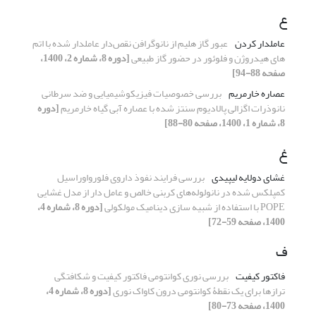
ع
عاملدار کردن
عبور گاز هلیم از نانوگرافن نقص‌دار عاملدار شده با اتم
های هیدروژن و فلوئور در حضور گاز طبیعی
[دوره 8، شماره 2، 1400،
صفحه 88-94]
عصاره خارمریم
بررسی خصوصیات فیزیکوشیمیایی و ضد سرطانی
نانوذرات اگزالی پالادیوم سنتز شده با عصاره آبی گیاه خارمریم
[دوره
8، شماره 1، 1400، صفحه 80-88]
غ
غشای دولایه لیپیدی
بررسی فرایند نفوذ داروی فلورواوراسیل
کمپلکس شده در نانولوله‌های کربنی خالص و عامل دار از مدل غشایی
POPE با استفاده از شبیه سازی دینامیک مولکولی
[دوره 8، شماره 4،
1400، صفحه 59-72]
ف
فاکتور کیفیت
بررسی نوری کوانتومی فاکتور کیفیت و شکافتگی
ترازها برای یک نقطۀ کوانتومی درون کاواک نوری
[دوره 8، شماره 4،
1400، صفحه 73-80]