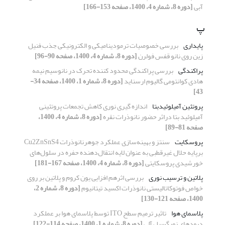
آبی
[دوره 8، شماره 4، 1400، صفحه 153-166]
پ
پایداری
بررسی خصوصیات ترمودینامیکی و الکترونیکی جذب فنیل
زین روی نانو قفس فولرن
[دوره 8، شماره 4، 1400، صفحه 90-96]
پراکندگی
بررسی پراکندگی محدود کننده تحرک در نانوسیم نیمه
هادی کوانتومی گالیوم ارسناید
[دوره 8، شماره 1، 1400، صفحه 34-
43]
پروتئین آمیلوئیدبتا
اندازه گیری نوری کاهش تجمعات پروتئینی
آمیلوئید بتا دراثر حضور نانوذرات نقره
[دوره 8، شماره 4، 1400،
صفحه 81-89]
پروسکایت
سنتز و بهینه‌سازی عملکرد جوهرنانوذرات Cu2ZnSnS4
برپایه حلال غیرقطبی به عنوان لایه انتقال‌دهنده حفره در سلول‌های
خورشیدی پروسکایتی
[دوره 8، شماره 4، 1400، صفحه 167-181]
پلاتین و ترسیب نوری
بررسی اثرهم افزایی یون کروم و پلاتین بر روی
خواص فوتوکاتالیستی نانوذرات اکسید تیتانیوم
[دوره 8، شماره 2،
1400، صفحه 121-130]
پلاسمای هوا
تاثیر ترمیم سطح ITO توسط پلاسمای هوا بر عملکرد
دیودهای نورگسیل آلی
[دوره 8، شماره 1، 1400، صفحه 114-122]