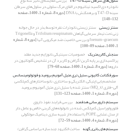
سلول‌های سرطان سینه T47-D
بررسی مقایسه‌ای تاثیر سه نوع
نانوذره دی اکسید تیتانیوم در القای مرگ سلولی در سلول‌های سرطان
سینه T47-D و برهمکنش با DNA
[دوره 8، شماره 1، 1400، صفحه
132-148]
سنتز زیستی
سنتز زیستی نانوذرات نقره توسط بذر در حال جوانه
زنی تحت تیمار سرمایی گیاهان Trifolium resupinatum و Trigonella
foenum-graecum و بررسی خاصیت ضد میکروبی آنها
[دوره 8، شماره
1، 1400، صفحه 89-100]
سنجش کالریمتریک
خصوصیات سینتیکی نانوزایم جدید مقلد
پراکسیدازی بر پایه کربن/گرافن و کاربرد آن در تشخیص گلوتاتیون در
داروها
[دوره 8، شماره 1، 1400، صفحه 68-79]
سورفکتانت کاتیونی ستیل تری متیل آمونیم برومید و فوتولومینسانس
مشخصه‌یابی اپتیکی، الکتریکی و ساختاری، نانوساختارهای کمپلکسی
آلی-فلزی (MQ_x) سنتز شده با ستیل تری متیل آمونیوم برومید
[دوره 8، شماره 1، 1400، صفحه 123-131]
سیستم دارورسانی هدفمند
بررسی فرایند نفوذ داروی
فلورواوراسیل کمپلکس شده در نانولوله‌های کربنی خالص و عامل دار
از مدل غشایی POPE با استفاده از شبیه سازی دینامیک مولکولی
[دوره 8، شماره 4، 1400، صفحه 59-72]
سیستم های باتری گونه
ساخت الکترود چندسازه براساس گرافن/