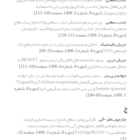
کربن فعال بعنوان جاذب رنگ کریوزیودین جی با استفاده
ازاولتراسونیک
[دوره 8، شماره 2، 1400، صفحه 146-153]
جذب سطحی
بررسی ترموسینتیکی جذب سطحی وانادیم از پساب‌های
صنعتی با استفاده از جاذب نانوچندسازه منیزیم اکسید/ کیتوسان
[دوره 8، شماره 3، 1400، صفحه 111-120]
جریان بالیستیک
تحلیل و شبیه سازی ترابرد در نانو ساختارهای تک
لایه های TiS3
[دوره 8، شماره 2، 1400، صفحه 59-68]
جریان درین
بهبود مشخصه های الکتریکی ترانزیستور MESFET با
اعمال تغییرات ساختاری
[دوره 8، شماره 4، 1400، صفحه 104-111]
جوانه زنی بذر
سنتز زیستی نانوذرات نقره توسط بذر در حال جوانه
زنی تحت تیمار سرمایی گیاهان Trifolium resupinatum و Trigonella
foenum-graecum و بررسی خاصیت ضد میکروبی آنها
[دوره 8، شماره
1، 1400، صفحه 89-100]
چ
چارچوب فلز-آلی
کارایی روش سطح پاسخ در بهینه‌سازی فرایند
حذف ملوکسیکام از محلول‌های آبی با استفاده از نانو‌چندسازه
مغناطیسی Fe3O4@HKUST-1
[دوره 8، شماره 2، 1400، صفحه 22-
33]