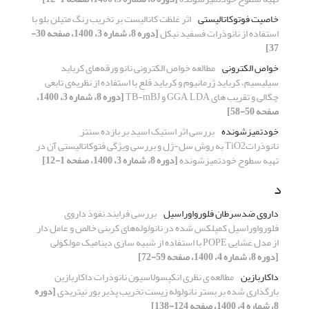
خاصیت فوتوکاتالیستی
اثر غلظت کاتالیست بر تخریب رنگ متیلن بلو با
استفاده از نانوذرات فسفید نیکل
[دوره 8، شماره 3، 1400، صفحه 30-
37]
خواص الکترونی
مطالعه خواص الکترونی نانو ورقه‌های کرباید
سیلیسیم، کرباید ژرمانیوم و کرباید قلع با استفاده از نظریه‌ی تابعی
چگالی و تقریب های GGA, LDA و TB-mBJ
[دوره 8، شماره 3، 1400،
صفحه 50-58]
خودتمیزشونده
بررسی اثر استیک اسید بر بازده سنتز
نانوذراتTiO2 به روش سل-ژل و بررسی ویژگی فتوکاتالیستی آن در
تهیه سطوح خودتمیزشونده
[دوره 8، شماره 3، 1400، صفحه 1-12]
د
داروی ضدسرطان فلورواوراسیل
بررسی فرایند نفوذ داروی
فلورواوراسیل کمپلکس شده در نانولوله‌های کربنی خالص و عامل دار
از مدل غشایی POPE با استفاده از شبیه سازی دینامیک مولکولی
[دوره 8، شماره 4، 1400، صفحه 59-72]
داکاربازین
مطالعه ی نظری انکپسولاسیون نانوذرات داکاربازین
بارگذاری شده بر بستر نانولوله زیست تخریب پذیر بور نیتریدی
[دوره
8، شماره 4، 1400، صفحه 124-138]