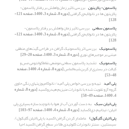
پلاسمون- پلاریتون
بررسی تاثیر زمان واهلش بر رفتار پلاسمون-
پلاریتون ها در نانولایه‌ی گرافنی
[دوره 8، شماره 3، 1400، صفحه 121-
128]
پلاسمون سطحی
بررسی تاثیر زمان واهلش بر رفتار پلاسمون-
پلاریتون ها در نانولایه‌ی گرافنی
[دوره 8، شماره 3، 1400، صفحه 121-
128]
پلاسمونیک
بررسی اثر پلاسمونیک گرافن در طراحی گیت‌های منطقی
مبتنی بر موجبرهای نوری
[دوره 8، شماره 3، 1400، صفحه 20-29]
پلاسمونیک
تشدید پلاسمون ‌سطحی ‌موضعی نقاط‌کوانتومی مس و
کبالت در بستری از کربن‌شبه‌الماس
[دوره 8، شماره 4، 1400، صفحه
48-53]
پلی آمید
تهیه و بررسی خواص پلی آمید/ نانوکامپوزیتهای رنگی حاوی
گروه آزو تقویت شده با نانوذرات منیزیم هیدروکسید
[دوره 8، شماره
4، 1400، صفحه 49-58]
پلی اتیلن سبک
به دست آوردن آب از هوا با نانوچندسازه بسپاری پلی
اتیلن/ تیتانیم دی‌اکساید
[دوره 8، شماره 4، 1400، صفحه 97-103]
پلی‌(اتیلن گلیگول)
عاملدار کردن گرافن اکسید با پلی(‌اتیلن گلیکول) –
سیستئین ، سنتز نانوذرات کلوئیدی طلا در سطح گرافن اکسید احیا