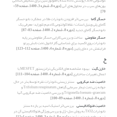
کوانتومی CdSe پوشش داده شده با فلوئورسین برای تشخیص انتخابی
یون‌های سرب در محلول‌های آبی
[دوره 8، شماره 3، 1400، صفحه 59-
70]
حسگر گاما
بررسی اثر افزودن نانوذرات طلا در عملکرد نانو حسگر
گامای پلی وینیل استات/ نقاط کوانتومی کادمیم تلوراید: معرفی یک
نانوحسگر گامای جدید
[دوره 8، شماره 2، 1400، صفحه 83-87]
حسگر مقاومتی
ساخت و بررسی کارایی حسگر مقاومتی بر پایه
نانوذرات روی اکسید برای شناسایی گاز اتانول تحت تابش پرتو
فرابنفش در دمای پایین
[دوره 8، شماره 4، 1400، صفحه 112-123]
خ
خازن گیت
بهبود مشخصه های الکتریکی ترانزیستور MESFET با
اعمال تغییرات ساختاری
[دوره 8، شماره 4، 1400، صفحه 104-111]
خاصیت ضد میکروبی
سنتز زیستی نانوذرات نقره توسط بذر در حال
جوانه زنی تحت تیمار سرمایی گیاهان Trifolium resupinatum و
Trigonella foenum-graecum و بررسی خاصیت ضد میکروبی آنها
[دوره 8، شماره 1، 1400، صفحه 89-100]
خاصیت فتوکاتالیستی
بررسی اثر استیک اسید بر بازده سنتز
نانوذراتTiO2 به روش سل-ژل و بررسی ویژگی فتوکاتالیستی آن در
تهیه سطوح خودتمیزشونده
[دوره 8، شماره 3، 1400، صفحه 1-12]