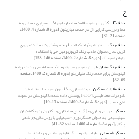
ح
حذف آفت‌کش
تهیه و مطالعه ساختار نانو‌جاذب بسپاری حساس به
دما و بررسی کارایی آن در حذف دیازینون
[دوره 8، شماره 4، 1400،
صفحه 21-31]
حذف رنگ
سنتز نانوذرات کبالت-فریت پوشش داده شده برروی
کربن فعال بعنوان جاذب رنگ کریوزیودین جی با استفاده
ازاولتراسونیک
[دوره 8، شماره 2، 1400، صفحه 146-153]
حذف رنگ متیلن بلو
تهیه و بررسی نانوجاذب مغناطیسی جدید برپایه
کیتوسان برای حذف رنگ متیلن‌بلو
[دوره 8، شماره 2، 1400، صفحه
69-82]
حذف فلزات سنگین
بهینه سازی حذف یون سرب با استفاده از
نانوذرات مغناطیسی Fe3O4 پوشش داده شده با کیتوسان در نمونه
های حقیقی
[دوره 8، شماره 3، 1400، صفحه 13-19]
حسگر
بررسی نظری ویژگی های ساختاری و الکترونی دودکاهدران
سیلیسیمی، به عنوان حسگرنوری -شیمیایی با روش نظریه‌ی تابعی
چگالی
[دوره 8، شماره 4، 1400، صفحه 32-41]
حسگر شیمیایی
طراحی نانوحسگر فلوئورسانسی بر پایه نقاط