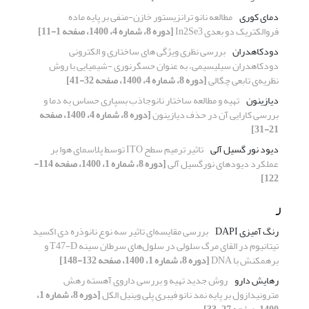
دمای کوری
مطالعه نانو ترانزیستور خازن-منفی بر پایه ماده
فروالکتریک دو بعدی In2Se3
[دوره 8، شماره 4، 1400، صفحه 1-11]
دودکاهدران
بررسی نظری ویژگی های ساختاری و الکترونی
دودکاهدران سیلیسیمی، به عنوان حسگرنوری -شیمیایی با روش
نظریه‌ی تابعی چگالی
[دوره 8، شماره 4، 1400، صفحه 32-41]
دیازینون
تهیه و مطالعه ساختار نانو‌جاذب بسپاری حساس به دما و
بررسی کارایی آن در حذف دیازینون
[دوره 8، شماره 4، 1400، صفحه
21-31]
دیود نور گسیل آلی
تاثیر ترمیم سطح ITO توسط پلاسمای هوا بر
عملکرد دیودهای نورگسیل آلی
[دوره 8، شماره 1، 1400، صفحه 114-
122]
ر
رنگ آمیزی DAPI
بررسی مقایسه‌ای تاثیر سه نوع نانوذره دی اکسید
تیتانیوم در القای مرگ سلولی در سلول‌های سرطان سینه T47-D و
برهمکنش با DNA
[دوره 8، شماره 1، 1400، صفحه 132-148]
رهایش دارو
روش جدید تهیه و بررسی داروی آهسته رهش
مترونیدازول بر پایه نمد نانو فیبری پلی وینیل الکل
[دوره 8، شماره 1،