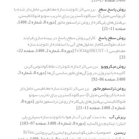
1400، صفحه 27-33]
روش پاسخ سطح
بررسی اثر نانو‌چندسازه مغناطیسی عامل‌دار شده با
کربوکسی متیل β-‌سیکلودکسترین برای تخریب سونو فتوکاتالیستی
بی‌فنیل‌های پلی‌کلره از روغن ترانسفورماتور
[دوره 8، شماره 2، 1400،
صفحه 11-21]
روش سطح پاسخ
کارایی روش سطح پاسخ در بهینه‌سازی فرایند
حذف ملوکسیکام از محلول‌های آبی با استفاده از نانو‌چندسازه
مغناطیسی Fe3O4@HKUST-1
[دوره 8، شماره 2، 1400، صفحه 22-
33]
روش میکروویو
بررسی اثر اندازه‌ نانوذرات نقاط کوانتومی کربن
آلاییده با نیتروژن در ویژگی‌های فلورسانسی آن‌ها
[دوره 8، شماره 3،
1400، صفحه 86-92]
روغن ترانسفورماتور
بررسی اثر نانو‌چندسازه مغناطیسی عامل‌دار
شده با کربوکسی متیل β-‌سیکلودکسترین برای تخریب سونو
فتوکاتالیستی بی‌فنیل‌های پلی‌کلره از روغن ترانسفورماتور
[دوره 8،
شماره 2، 1400، صفحه 11-21]
ریزش آب
به دست آوردن آب از هوا با نانوچندسازه بسپاری پلی
اتیلن/ تیتانیم دی‌اکساید
[دوره 8، شماره 4، 1400، صفحه 97-103]
ریسین
خصوصیات فیزیکوشیمیایی و ایمنی زایی پروتئین RiVax
بارگذاری شده در نانوذرات آلژینات
[دوره 8، شماره 2، 1400، صفحه