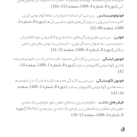
آبی
[دوره 8، شماره 4، 1400، صفحه 153-166]
فوتولومینسانس
بررسی اثر اندازه‌ نانوذرات نقاط کوانتومی کربن
آلاییده با نیتروژن در ویژگی‌های فلورسانسی آن‌ها
[دوره 8، شماره 3،
1400، صفحه 86-92]
فولرن
بررسی نظری ویژگی های ساختاری و الکترونی دودکاهدران
سیلیسیمی، به عنوان حسگرنوری -شیمیایی با روش نظریه‌ی تابعی
چگالی
[دوره 8، شماره 4، 1400، صفحه 32-41]
فونون اپتیکی
بررسی پراکندگی محدود کننده تحرک در نانوسیم نیمه
هادی کوانتومی گالیوم ارسناید
[دوره 8، شماره 1، 1400، صفحه 34-
43]
فونون اکوستیکی
بررسی پراکندگی محدود کننده تحرک در نانوسیم
نیمه هادی کوانتومی گالیوم ارسناید
[دوره 8، شماره 1، 1400، صفحه
34-43]
فیلترهای جاذب
تنظیم پذیری مدهای نقص بلور فوتونی یک بعدی
نقص‌دار متقارن و نامتقارن بر پایه‌ی تک لایه ی دو بعدی MoSe2
[دوره
8، شماره 4، 1400، صفحه 12-20]
ق