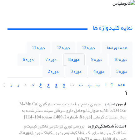
نمایه کلیدواژه ها
همه دوره ها
دوره 13
دوره 12
دوره 11
دوره 10
دوره 9
دوره 8
دوره 7
دوره 6
دوره 5
دوره 4
دوره 3
دوره 2
همه
آ
ا
ب
پ
ت
ث
ج
چ
ح
خ
د
ذ
ر
ز
ژ
آ
آزمون همولیز
مروری جامع بر فعالیت زیست سازگاری (M=Mn, Ca,
Zn) MFe2O4به عنوان نانوحامل دارو سرطان سینه سنتز شده به
روش عملیات گرمایی
[دوره 8، شماره 2، 1400، صفحه 104-114]
آستانۀ شکافتگی ترازها
بررسی نوری کوانتومی فاکتور کیفیت و
شکافتگی ترازها برای یک نقطۀ کوانتومی درون کاواک نوری
[دوره 8،
شماره 4، 1400، صفحه 73-80]