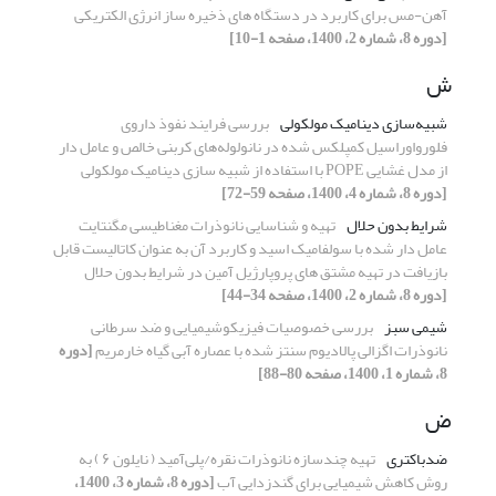
آهن-مس برای کاربرد در دستگاه های ذخیره ساز انرژی الکتریکی
[دوره 8، شماره 2، 1400، صفحه 1-10]
ش
شبیه‌سازی دینامیک مولکولی
بررسی فرایند نفوذ داروی
فلورواوراسیل کمپلکس شده در نانولوله‌های کربنی خالص و عامل دار
از مدل غشایی POPE با استفاده از شبیه سازی دینامیک مولکولی
[دوره 8، شماره 4، 1400، صفحه 59-72]
شرایط بدون حلال
تهیه و شناسایی نانوذرات مغناطیسی مگنتایت
عامل دار شده با سولفامیک اسید و کاربرد آن به عنوان کاتالیست قابل
بازیافت در تهیه مشتق های پروپارژیل آمین در شرایط بدون حلال
[دوره 8، شماره 2، 1400، صفحه 34-44]
شیمی سبز
بررسی خصوصیات فیزیکوشیمیایی و ضد سرطانی
نانوذرات اگزالی پالادیوم سنتز شده با عصاره آبی گیاه خارمریم
[دوره
8، شماره 1، 1400، صفحه 80-88]
ض
ضدباکتری
تهیه چندسازه نانوذرات نقره/پلی‌آمید ( نایلون ۶ ) به
روش کاهش شیمیایی برای گندزدایی آب
[دوره 8، شماره 3، 1400،