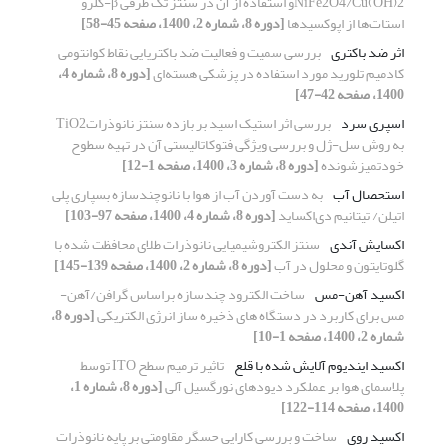
NiFe2O4/Cu(OH)2و استفاده از آن در سنتز تک ظرفی β-کلرو
استات‌ها از اپوکسیدها
[دوره 8، شماره 2، 1400، صفحه 45-58]
اثر ضد باکتری
بررسی سمیت و فعالیت ضد باکتریایی نقاط کوانتومی
کادمیم تلورید مورد استفاده در پزشکی هسته‌ای
[دوره 8، شماره 4،
1400، صفحه 42-47]
اسپری سرد
بررسی اثر استیک اسید بر بازده سنتز نانوذراتTiO2
به روش سل-ژل و بررسی ویژگی فتوکاتالیستی آن در تهیه سطوح
خودتمیزشونده
[دوره 8، شماره 3، 1400، صفحه 1-12]
استحصال آب
به دست آوردن آب از هوا با نانوچندسازه بسپاری پلی
اتیلن/ تیتانیم دی‌اکساید
[دوره 8، شماره 4، 1400، صفحه 97-103]
اکسایش آندی
سنتز الکتروشیمیایی نانوذرات طلای محافظت شده با
گلوتایتون و محلول در آب
[دوره 8، شماره 2، 1400، صفحه 139-145]
اکسید آهن-مس
ساخت الکترود چندسازه براساس گرافن/آهن-
مس برای کاربرد در دستگاه های ذخیره ساز انرژی الکتریکی
[دوره 8،
شماره 2، 1400، صفحه 1-10]
اکسید ایندیوم آلایش شده با قلع
تاثیر ترمیم سطح ITO توسط
پلاسمای هوا بر عملکرد دیودهای نورگسیل آلی
[دوره 8، شماره 1،
1400، صفحه 114-122]
اکسید روی
ساخت و بررسی کارایی حسگر مقاومتی بر پایه نانوذرات