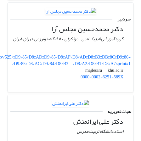
سردبیر
دکتر محمدحسین مجلس آرا
گروه آموزشی فیزیک اتمی - مولکولی، دانشگاه خوارزمی، تهران، ایران
r/cv/525/%D9%85%D8%AD%D9%85%D8%AF%D8%AD%D8%B3%DB%8C%D9%86-
%D9%85%D8%AC%D9%84%D8%B3--%D8%A2%D8%B1%D8%A7&print=1
khu.ac.ir
majlesara
0000-0002-6251-589X
هیات تحریریه
دکتر علی ایرانمنش
استاد دانشگاه تربیت مدرس