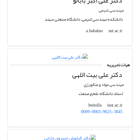
دکتر علی اکبر بابالو
مهندسی شیمی
دانشکده مهندسی شیمی، دانشگاه صنعتی سهند
sut.ac.ir
a.babaluo
هیات تحریریه
دکتر علی بیت اللهی
مهندسی مواد و متالورژی
استاد دانشگاه علم و صنعت
iust.ac.ir
beitolla
0009-0003-9625-3845