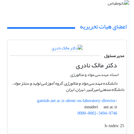
اعضای هیات تحریریه
مدیر مسئول
دکتر مالک نادری
استاد مهندسی مواد و متالورژی
دانشکده مهندسی مواد و متالورژی، گروه آموزشی تولید و سنتز مواد،
دانشگاه صنعتی امیرکبیر، تهران، ایران
gamlab.aut.ac.ir/about-us/laboratory-director/
aut.ac.ir
mnaderi
0000-0002-3494-9746
h-index:
25