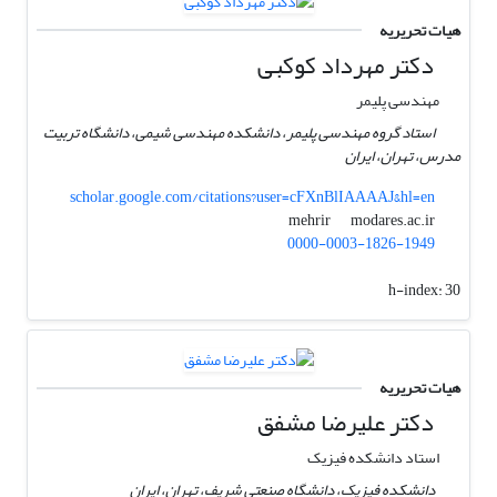
هیات تحریریه
دکتر مهرداد کوکبی
مهندسی پلیمر
استاد گروه مهندسی پلیمر، دانشکده مهندسی شیمی، دانشگاه تربیت
مدرس، تهران، ایران
scholar.google.com/citations?user=cFXnBlIAAAAJ&hl=en
modares.ac.ir
mehrir
0000-0003-1826-1949
h-index:
30
هیات تحریریه
دکتر علیرضا مشفق
استاد دانشکده فیزیک
دانشکده فیزیک، دانشگاه صنعتی شریف، تهران، ایران