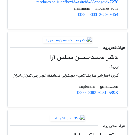
modares.ac.ir/?&fkeyid=&siteid=86&pageid=7276
modares.ac.ir
iranmana
0000-0003-2639-9454
هیات تحریریه
دکتر محمدحسین مجلس آرا
فیزیک
گروه آموزشی فیزیک اتمی - مولکولی، دانشگاه خوارزمی، تهران، ایران
gmail.com
majlesara
0000-0002-6251-589X
هیات تحریریه