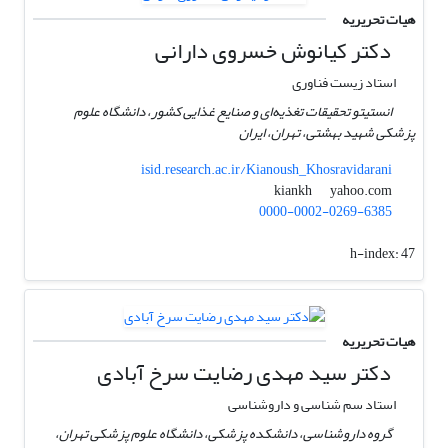
هیات تحریریه
دکتر کیانوش خسروی دارانی
استاد زیست فناوری
انستیتو تحقیقات تغذیه‌ای و صنایع غذایی کشور، دانشگاه علوم
پزشکی شهید بهشتی، تهران، ایران
isid.research.ac.ir/Kianoush_Khosravidarani
yahoo.com
kiankh
0000-0002-0269-6385
h-index:
47
هیات تحریریه
دکتر سید مهدی رضایت سرخ آبادی
استاد سم شناسی و داروشناسی
گروه داروشناسی، دانشکده پزشکی، دانشگاه علوم پزشکی تهران،