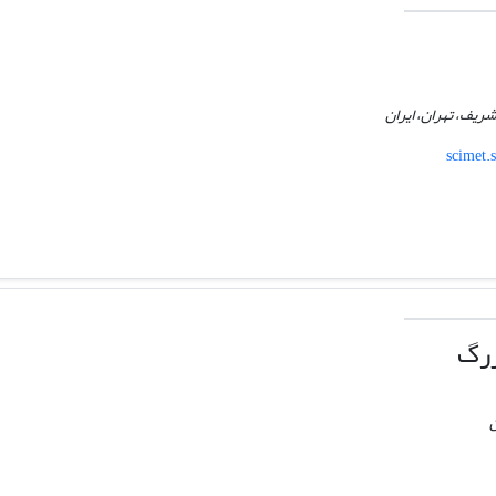
ریف، تهران، ایران
scimet.
زرگ
ن