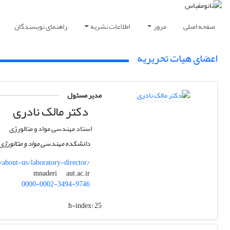
صفحه اصلی
مرور
اطلاعات نشریه
راهنمای نویسندگان
اعضای هیات تحریریه
مدیر مسئول
دکتر مالک نادری
استاد مهندسی مواد و متالورژی
دانشکده مهندسی مواد و متالورژی، 
/about-us/laboratory-director/
aut.ac.ir
mnaderi
0000-0002-3494-9746
h-index:
25