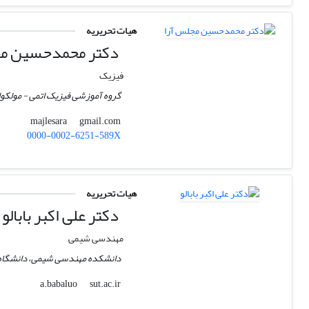
هیات تحریریه
دکتر محمدحسین مج
فیزیک
گروه آموزشی فیزیک اتمی - مولکولی
gmail.com
majlesara
0000-0002-6251-589X
هیات تحریریه
دکتر علی اکبر بابالو
مهندسی شیمی
دانشکده مهندسی شیمی، دانشگاه
sut.ac.ir
a.babaluo