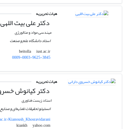
هیات تحریریه
دکتر علی بیت اللهی
مهندسی مواد و متالورژی
استاد دانشگاه علم و صنعت
iust.ac.ir
beitolla
0009-0003-9625-3845
هیات تحریریه
دکتر کیانوش خسروی
استاد زیست فناوری
انستیتو تحقیقات تغذیه‌ای و صنای
.ac.ir/Kianoush_Khosravidarani
yahoo.com
kiankh