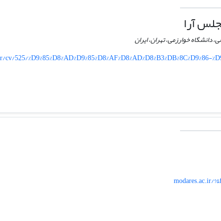
لس آرا
، دانشگاه خوارزمی، تهران، ایران
.ir/cv/525/%D9%85%D8%AD%D9%85%D8%AF%D8%AD%D8%B3%DB%8C%D9%86-%
modares.ac.ir/?&