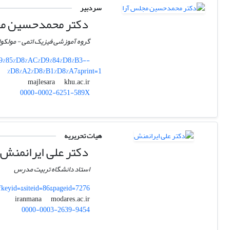
سردبیر
دکتر محمدحسین مج
گروه آموزشی فیزیک اتمی - مولکولی
D9%85%D8%AC%D9%84%D8%B3--
%D8%A2%D8%B1%D8%A7&print=1
khu.ac.ir
majlesara
0000-0002-6251-589X
هیات تحریریه
دکتر علی ایرانمنش
استاد دانشگاه تربیت مدرس
fkeyid=&siteid=86&pageid=7276
modares.ac.ir
iranmana
0000-0003-2639-9454