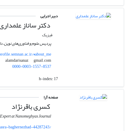
دبیر اجرایی
دکتر ساناز علمداری
فیزیک
پردیس علوم و فناوری‌های نوین، د
profile.semnan.ac.ir/#about_me
gmail.com
alamdarisanaz
0000-0003-1557-8537
h-index:
17
صفحه آرا
کسری باقرنژاد
g Expert at Nanomeghyas Journal
asra-baghernezhad-44287243/