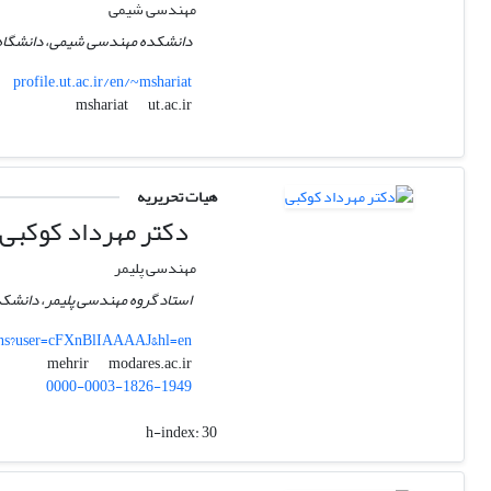
مهندسی شیمی
دانشکده مهندسی شیمی، دانشگاه ته
profile.ut.ac.ir/en/~mshariat
ut.ac.ir
mshariat
هیات تحریریه
دکتر مهرداد کوکبی
مهندسی پلیمر
استاد گروه مهندسی پلیمر، دانشک
ions?user=cFXnBlIAAAAJ&hl=en
modares.ac.ir
mehrir
0000-0003-1826-1949
h-index:
30