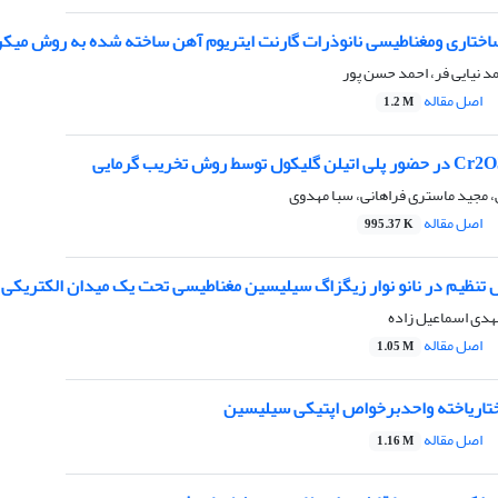
تاری ومغناطیسی نانوذرات گارنت ایتریوم آهن ساخته شده به روش میکر
د نیایی فر، احمد حسن پور
اصل مقاله
1.2 M
مجید ماستری فراهانی، سبا مهدوی
اصل مقاله
995.37 K
ل تنظیم در نانو نوار زیگزاگ سیلیسین مغناطیسی تحت یک میدان الکتریکی
هدی اسماعیل زاده
اصل مقاله
1.05 M
تاریاخته واحدبرخواص اپتیکی سیلیسین
اصل مقاله
1.16 M