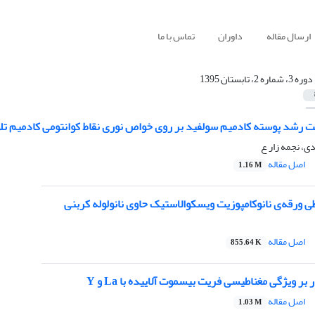
ارسال مقاله
داوران
تماس با ما
دوره 3، شماره 2، تابستان 1395
 رشد پوسته کادمیم سولفید بر روی خواص نوری نقاط کوانتومی کادمیم تلو
ی، نجمه زار ع
اصل مقاله
1.16 M
 ورقه‌ی نانوکامپوزیت ویسکوالاستیک حاوی نانولوله کربنی
اصل مقاله
855.64 K
 بر ویژگی مغناطیسی فریت بیسموت آلاییده با La و Y
اصل مقاله
1.03 M