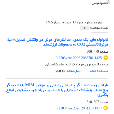
دوره و شماره:
دوره 13، شماره 1، بهار 1405
تعداد مقالات:
8
نانولوله‌های یک بعدی: ساختارهای موثر در واکنش تبدیل/احیاء
فوتوکاتالیستی CO2 به محصولات ارزشمند
صفحه
479-506
10.22034/ns.2026.2088702.1425
فریده کلاهدوزان، فرهاد خراشه، علیرضا مشفق
مشاهده مقاله
اصل مقاله
2.46 M
طراحی زیست حسگر پلاسمونی مبتنی بر موجبر MIM با تشدیدگر
پنج ضلعی و شکاف مستطیلی با حساسیت زیاد جهت تشخیص انواع
باکتری
صفحه
507-518
10.22034/ns.2026.2081219.1417