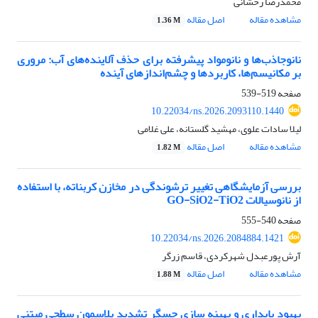
محمدرضا رخشانی
مشاهده مقاله
اصل مقاله
1.36 M
نانوجاذب‌ها و نانومواد پیشرفته برای حذف آلاینده‌های آب: مروری
بر مکانیسم‌ها، کاربردها و چشم‌اندازهای آینده
صفحه
519-539
10.22034/ns.2026.2093110.1440
لیلا سادات علوی، مهشید گلستانه، علی غلامی
مشاهده مقاله
اصل مقاله
1.82 M
بررسی آزمایشگاهی تغییر ترشوندگی در مخازن کربناته، با استفاده
از نانوسیالات GO-SiO2-TiO2
صفحه
540-555
10.22034/ns.2026.2084884.1421
آرش پورعبدل شهرکردی، قاسم زرگر
مشاهده مقاله
اصل مقاله
1.88 M
بهبود پایداری و بهینه سازی حسگر تشدید پلاسمون سطحی مبتنی