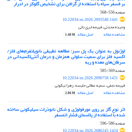
بر فسفر سیاه با استفاده از گرافن برای تشخیص گلوکز در ادرار
صفحه
556-568
10.22034/ns.2026.2093548.1441
وحیده محدثی، فهیمه ابری نائی
مشاهده مقاله
اصل مقاله
1.48 M
اوژنول به عنوان یک پل سبز: مطالعه تطبیقی نانوپلتفرم‌های فلز/
اکسید فلز برای سمیت سلولی همزمان و درمان آنتی‌اکسیدانی در
سرطان‌های معده و ریه
صفحه
569-585
10.22034/ns.2026.2090758.1431
فهیمه نجفی، سمیه عطائی جلیسه، زهرا نیکوئی
مشاهده مقاله
اصل مقاله
2.06 M
اثر نوع گاز بر روی مورفولوژی و شکل نانوذرات سیلیکونی ساخته
شده با استفاده از پلاسمای فشار اتمسفر
صفحه
586-596
10.22034/ns.2026.2086245.1424