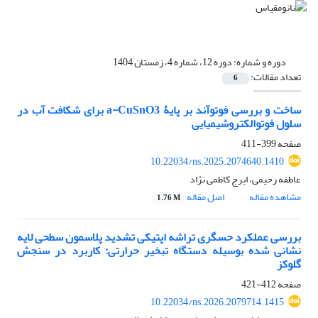
دوره و شماره:
دوره 12، شماره 4، زمستان 1404
تعداد مقالات:
6
ساخت و بررسی فوتوآند بر پایۀ a-CuSnO3 برای شکافت آب در
سلول فوتوالکتروشیمیایی
صفحه
399-411
10.22034/ns.2025.2074640.1410
عاطفه رحیمی، ایرج کاظمی نژاد
مشاهده مقاله
اصل مقاله
1.76 M
بررسی عملکرد حسگری تراشه اپتیکی تشدید پلاسمون سطحی لایه
‎نشانی شده بوسیله دستگاه تبخیر حرارتی: کاربرد در سنجش
گلوکز
صفحه
412-421
10.22034/ns.2026.2079714.1415