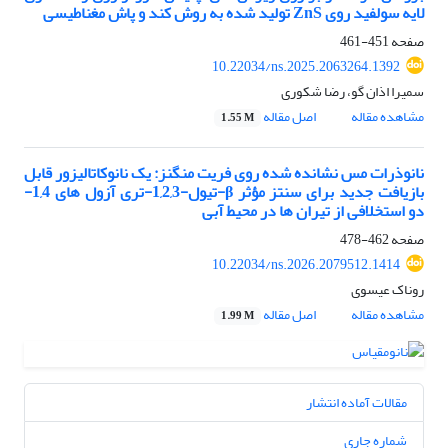
لایه سولفید روی ZnS تولید شده به روش کند و پاش مغناطیسی
صفحه
451-461
10.22034/ns.2025.2063264.1392
سمیرا اذان گو، رضا شکوری
مشاهده مقاله
اصل مقاله
1.55 M
نانوذرات مس نشانده شده روی فریت منگنز: یک نانوکاتالیزور قابل
بازیافت جدید برای سنتز مؤثر β-تیول-1,2,3-تری آزول های 1,4-
دو استخلافی از تیران ها در محیط آبی
صفحه
462-478
10.22034/ns.2026.2079512.1414
روناک عیسوی
مشاهده مقاله
اصل مقاله
1.99 M
مقالات آماده انتشار
شماره جاری