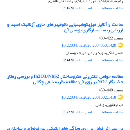
زهره رحیم ابادی، مهرداد مرادی، رمضانعلی طاهری
مشاهده مقاله
اصل مقاله
1.16 M
ساخت و آنالیز فیزیکوشیمیایی نانوفیبرهای حاوی آزلائیک اسید و
ارزیابی زیست سازگاری پوستی آن
صفحه
422-439
10.22034/ns.2026.2084350.1420
حسن ملکی، نوید زارعی، مریم دوستان
مشاهده مقاله
اصل مقاله
2.44 M
مطالعه خواص الکترونی هتروساختار In2O3/NbS2 و بررسی رفتار
جذب گاز NO2 بر روی آن: مطالعه نظریه تابعی چگالی
صفحه
440-450
10.22034/ns.2026.2081602.1418
مینا یعقوبی نوتاش
مشاهده مقاله
اصل مقاله
1.22 M
بررسی اثر فشار بر روی ویژگی های اپتیکی، مورفولوژی و ساختاری