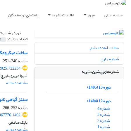
صفحه اصلی
مرور
اطلاعات نشریه
راهنمای نویسندگان
دوره و شماره:
تعداد مقالات:
0
مقالات آماده انتشار
ساخت میکرومکعب های توپر و ت
شماره جاری
صفحه
240-251
2025.722234
شماره‌های پیشین نشریه
شیوا عزیزی، ایرج 
مشاهده مقاله
دوره 13 (1405)
سنتز گیاهی نانوذرات بیسموت با اس
دوره 12 (1404)
صفحه
252-266
شماره 4
شماره 3
067776.1402
شماره 2
بابک صادقی
شماره 1
مشاهده مقاله