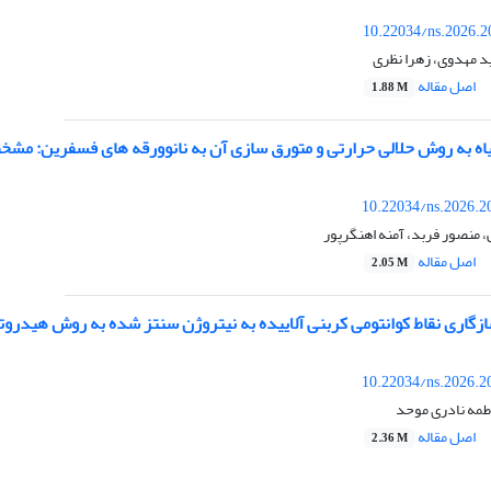
10.22034/ns.2026.2
د مهدوی، زهرا نظری
اصل مقاله
1.88 M
 به روش حلالی حرارتی ‌و متورق سازی آن به نانوورقه های فسفرین: مشخ
10.22034/ns.2026.2
منصور فربد، آمنه اهنگرپور
اصل مقاله
2.05 M
زگاری نقاط کوانتومی کربنی آلاییده به نیتروژن سنتز شده به روش هیدروت
10.22034/ns.2026.2
مه نادری موحد
اصل مقاله
2.36 M