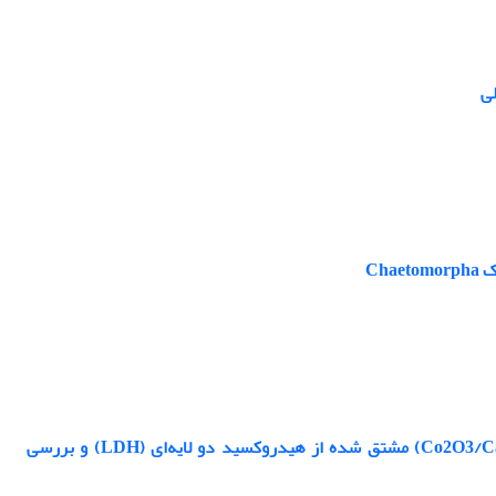
لی
ساخت و ارزیابی نانو کاتالیست مخلوط اکسیدهای کبالت-کلسیم- آلومینیوم (Co2O3/CaO/Al2O3) مشتق شده از هیدروکسید دو لایه‌ای (LDH) و بررسی