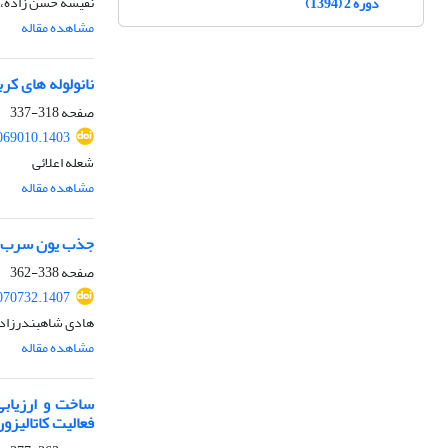
نفیسه حسن زاده،
دوره 2 (1394)
مشاهده مقاله
نانولوله های کر
صفحه
318-337
069010.1403
شعله اعلائی
مشاهده مقاله
جذب یون سرب (II) توسط نانوکامپوزیت مغناطیسی مبتنی بر نانوسلولز استخراج‌شده از جلبک orpha
صفحه
338-362
070732.1407
هادی شاهبندرزاده، 
مشاهده مقاله
فعالیت کاتالیز