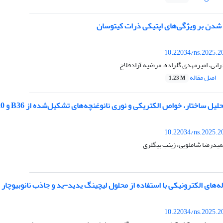
ر شدن بر ویژگی‌های اپتیکی ذرات کیتوسان
10.22034/ns.2025.2
انی، امیرمهدی گلزاده، مرضیه آزادفلاح
اصل مقاله
1.23 M
ختار، خواص الکتریکی و نوری نانوغنچه‌های تشکیل‌شده از B36 و C20 با استفاده از روش DFT
10.22034/ns.2025.2
میدرضا شاملویی، زینب بیگلری
باله‌های الکترونیکی با استفاده از محلول لیچینگ یدید-ید و جاذب نانوبیوچار
10.22034/ns.2025.2