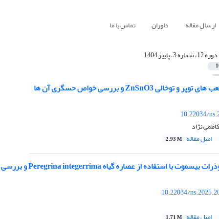
ارسال مقاله
داوران
تماس با ما
دوره 12، شماره 3، پاییز 1404
1
وخالی ZnSnO3 و بررسی خواص حسگری آن ها
10.22034/ns.
کاظمی نژاد
اصل مقاله
2.93 M
تفاده از عصاره گیاه Peregrina integerrima و بررسی خواص ضد سرطانی و ضد قارچی آنها
10.22034/ns.2025.2
اصل مقاله
1.71 M