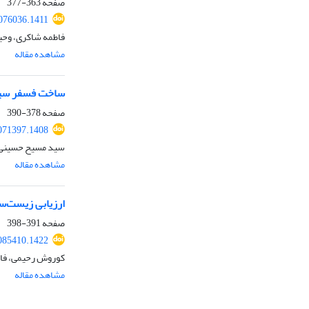
صفحه
363-377
076036.1411
فاطمه شاکری، وحی
مشاهده مقاله
ساخت فسفر سیاه
صفحه
378-390
071397.1408
سید مسیح حسینی، 
مشاهده مقاله
ارزیابی زیست‌سا
صفحه
391-398
085410.1422
کوروش رحیمی، فاط
مشاهده مقاله