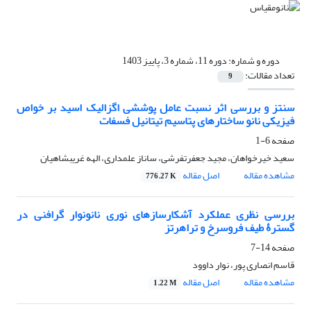
دوره و شماره:
دوره 11، شماره 3، پاییز 1403
تعداد مقالات:
9
سنتز و بررسی اثر نسبت عامل پوششی اگزالیک اسید بر خواص
فیزیکی نانو ساختارهای پتاسیم تیتانیل فسفات
صفحه
6-1
سعید خیرخواهان، مجید جعفرتفرشی، ساناز علمداری، الهه غریبشاهیان
مشاهده مقاله
اصل مقاله
776.27 K
بررسی نظری عملکرد آشکارسازهای نوری نانونوار گرافنی در
گسترۀ طیف فروسرخ و تراهرتز
صفحه
14-7
قاسم انصاری پور، نوار داوود
مشاهده مقاله
اصل مقاله
1.22 M