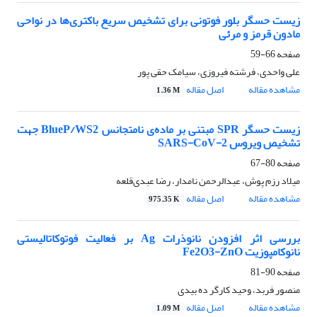
زیست حسگر بلور فوتونی برای تشخیص سریع باکتری‌ها در نواحی
مادون قرمز و مرئی
صفحه
66-59
علی واحدی، فرشته فیروزی، سیامک حقی پور
مشاهده مقاله
اصل مقاله
1.36 M
زیست حسگر SPR مبتنی بر ماده‌ی نامتجانس BlueP/WS2 جهت
تشخیص ویروس SARS-CoV-2
صفحه
80-67
میلاد رزم پوش، عبدالرحمن نامدار، رضا عبدی‌قلعه
مشاهده مقاله
اصل مقاله
975.35 K
بررسی اثر افزودن نانوذرات Ag بر فعالیت فوتوکاتالیستی
نانوکامپوزیت Fe2O3-ZnO
صفحه
90-81
منصور فربد، وحید کارگر ده بیدی
مشاهده مقاله
اصل مقاله
1.09 M