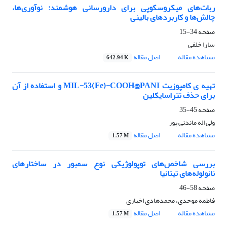
ربات‌های میکروسکوپی برای دارورسانی هوشمند: نوآوری‌ها،
چالش‌ها و کاربردهای بالینی
صفحه
34-15
سارا خلفی
مشاهده مقاله
اصل مقاله
642.94 K
تهیه ‏ی کامپوزیت MIL-53(Fe)-COOH@PANI و استفاده از آن
برای حذف تتراسایکلین
صفحه
45-35
ولی اله ماندنی پور
مشاهده مقاله
اصل مقاله
1.57 M
بررسی شاخص‌های توپولوژیکی نوع سمبور در ساختارهای
نانولوله‌های تیتانیا
صفحه
58-46
فاطمه موحدی، محمدهادی اخباری
مشاهده مقاله
اصل مقاله
1.57 M