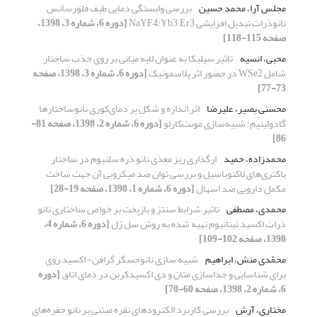
مجلس آرا، محمد حسین
بررسی وابستگی دمایی طیف فلورسانس
نانوذرات تبدیل افزایشی NaYF4:Yb3 ,Er3
[دوره 6، شماره 3، 1398،
صفحه 115-118]
محبی، انسیه
تاثیر سیلیکا به عنوان لایه میانی بر روی جذب ساختار
شامل WSe2 در حضور اثر پلاسمونیک
[دوره 6، شماره 3، 1398، صفحه
73-77]
محسنی بصیر، علیرضا
اثر اندازه و شکل بر دمای‌کوری نانوساختارها
گادولینیم: شبیه‌سازی مونت‌کارلو
[دوره 6، شماره 2، 1398، صفحه 81-
86]
محمدزاده، حمید
ارگذاری ریز مغذی نانو ذره سلنیوم در ساختار
باکتری‌های لاکتوباسیل و بررسی توان ضد میکروبی آن جهت ساخت
مکمل دارویی ضد اسهال
[دوره 6، شماره 1، 1398، صفحه 19-28]
محمدی، مصطفی
تاثیر شرایط سنتز و بازپخت بر خواص ساختاری نانو
ذرات اکسید تیتانیوم تهیه شده به روش سل ژل
[دوره 6، شماره 4،
1398، صفحه 102-109]
محمّدی منش، ابراهیم
شبیه سازی نانوحسگر گرافن- اکسید روی
برای شناسایی و جداسازی متان و دی اکسیدکربن در دمای اتاق
[دوره
6، شماره 2، 1398، صفحه 60-70]
مختاری، آرش
بررسی کاربرد الکترودهای نقره مبتنی بر نانو حفره‌های