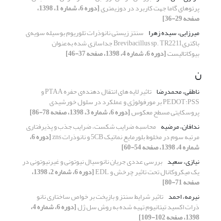
پرتوهای گاما جهت کاربرد در دوزیمتری
[دوره 6، شماره 1، 1398،
صفحه 29-36]
میرزایی، سیده زهرا
سنتز زیستی نانوذرات تلوریوم بوسیله سویه‌ی
باکتریBrevibacillus sp. TR2211 جداسازی شده به‌عنوان
بیوکاتالیست
[دوره 6، شماره 4، 1398، صفحه 37-46]
ن
ناطقی، محمدرضا
تاثیر لایه های انتقال دهنده‌ی حفره PTAA و
PEDOT:PSS بر مورفولوژی و عملکرد در سلول خورشیدی
پروسکایتی مسطح معکوس
[دوره 6، شماره 3، 1398، صفحه 78-86]
ندافان، مرضیه
محاسبه ضرایب شکست، ضرایب جذب و پذیرفتاری
مرتبه سوم در مخلوط بلورمایع نماتیک 5CB و نانوذرات zns
[دوره 6،
شماره 4، 1398، صفحه 54-60]
نیازی، سعید
بررسی عددی جریان نانوسیال نیوتونی و غیرنیوتونی در
یک میکروکانال تحت تاثیر چرخش و EDL
[دوره 6، شماره 2، 1398،
صفحه 71-80]
نیرمه، احمد
تاثیر شرایط سنتز و بازپخت بر خواص ساختاری نانو
ذرات اکسید تیتانیوم تهیه شده به روش سل ژل
[دوره 6، شماره 4،
1398، صفحه 102-109]