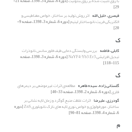
با روی تثبیت شده بر روی بنتونیت
[دوره 6، شماره 3، 1398، صفحه 21-
29]
قیصری، خلیل الله
اثر روش تولید بر ساختار، خواص مغناطیسی و
الکتریکی فریت نانوساختار لیتیم
[دوره 6، شماره 3، 1398، صفحه 9-
20]
ک
کابلی، فاطمه
بررسی وابستگی دمایی طیف فلورسانس نانوذرات
تبدیل افزایشی NaYF4:Yb3 ,Er3
[دوره 6، شماره 3، 1398، صفحه
115-118]
گ
گلستانی زاده، سیده طاهره
مطالعه‌ی اثرات غیرموضعی بر دیمرهای
فلزی
[دوره 6، شماره 2، 1398، صفحه 33-40]
گودرزی، علیرضا
اثرات غلظت منبع گوگرد و زمان لایه نشانی بر
ساختار، مورفولوژی و خواص نوری لایه های نازک نانوبلوری ZnS
[دوره
6، شماره 4، 1398، صفحه 81-90]
م