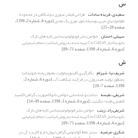
س
سعیدی، فریده سادات
طراحی فیلتر عبوری دوشکافی در محدوده
طول‎موج‎های مریی بوسیله بلور نوری یک بعدی
[دوره 6، شماره 2، 1398،
صفحه 20-25]
سهیلی، احسان
خواص نشر فوتولومینسانس لایه های نازک
نانوساختار Co:CdZnS تهیه شده به روش انباشت حمام شیمیایی
[دوره 6، شماره 4، 1398، صفحه 71-89]
ش
شریف نیا، شهرام
بکارگیری کلینوپتیلولیت بعنوان پایه نانوتیتانیا
بمنظور تولید هیدروژن در فرآیند شکافت آب
[دوره 6، شماره 2،
1398، صفحه 7-20]
شریفی، نفیسه
ساخت و شناسایی خواص نانوکامپوزیت گرافن اکسید
کاهش‌یافته/ مگنتیت
[دوره 6، شماره 1، 1398، صفحه 49-54]
شریفی راد، زینب
خواص نشر فوتولومینسانس لایه های نازک
نانوساختار Co:CdZnS تهیه شده به روش انباشت حمام شیمیایی
[دوره 6، شماره 4، 1398، صفحه 71-89]
شکری، مرضیه
سنتز نقاط کوانتومی گرافن تیول‌دار و کاربرد آن در