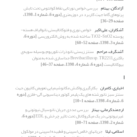
آزادگان، بهنام
بررسی خواص نورتابی نقاط کوانتومی تحت تابش
پرتوهای گاما جهت کاربرد در دوزیمتری
[دوره 6، شماره 1، 1398،
صفحه 29-36]
آشکاران، علی اکبر
خواص نوری و فتوکاتالیستی نانوالیاف هسته-
پوسته‎ TiO2-SnO2 ‎ساخته ‏شده به روش الکتروریسی ‏
[دوره 6،
شماره 3، 1398، صفحه 52-60]
آشنگرف، مراحم
سنتز زیستی نانوذرات تلوریوم بوسیله سویه‌ی
باکتریBrevibacillus sp. TR2211 جداسازی شده به‌عنوان
بیوکاتالیست
[دوره 6، شماره 4، 1398، صفحه 37-46]
ا
اخباری، کامران
بکارگیری واکنش مکانوشیمیایی تعویض کاتیون جهت
سنتز سبز نانورشته های یک پلیمر کوئوردیناسیونی آلی-فلزی
[دوره
6، شماره 4، 1398، صفحه 1-10]
ارجمندکرمانی، بهناز
بررسی عددی جریان نانوسیال نیوتونی و
غیرنیوتونی در یک میکروکانال تحت تاثیر چرخش و EDL
[دوره 6،
شماره 2، 1398، صفحه 71-80]
اسلامی، لیلا
جریانهای خالص اسپینی و قطبیده اسپینی در مولکول