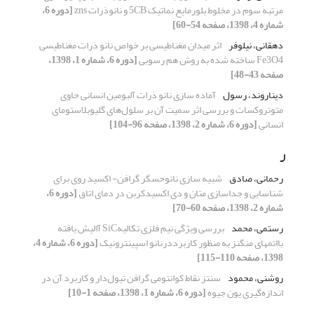
مرتبه سوم در مخلوط بلورمایع نماتیک 5CB و نانوذرات zns
[دوره 6،
شماره 4، 1398، صفحه 54-60]
دهقانی، نیلوفر
اثر میدان مغناطیسی بر خواص نانو ذرات مغناطیسی
Fe3O4 ساخته شده به روش هم رسوبی
[دوره 6، شماره 1، 1398،
صفحه 43-48]
دیناروند، رسول
آماده سازی نانو ذرات آلبومین انسانی حاوی
متوتروکسات و بررسی اثر سمیت آن بر سلول‌های گلیوبلاستومای
انسانی
[دوره 6، شماره 2، 1398، صفحه 96-104]
ر
رحمانی، صادق
شبیه سازی نانوحسگر گرافن- اکسید روی برای
شناسایی و جداسازی متان و دی اکسیدکربن در دمای اتاق
[دوره 6،
شماره 2، 1398، صفحه 60-70]
رستمی، محمد
بررسی ویژگی نیم فلزی تکالیهSiC آالیش یافته
بااتمهای منگنز به منظور کاربرددرنانو اسپینترونیک
[دوره 6، شماره 4،
1398، صفحه 110-115]
روشنی، محمود
سنتز نقاط کوانتومی گرافن تیول‌دار و کاربرد آن در
اندازه‌گیری یون جیوه
[دوره 6، شماره 1، 1398، صفحه 1-10]