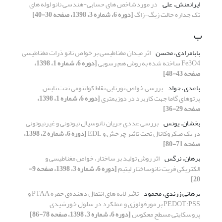
ایرانمنش، علی
در موردشاخص های حسابی-هندسی نانو لوله های
تک جداره حالت زیگ-زاگ
[دوره 6، شماره 3، 1398، صفحه 30-40]
ب
بابامرادی، محسن
اثر میدان مغناطیسی بر خواص نانو ذرات مغناطیسی
Fe3O4 ساخته شده به روش هم رسوبی
[دوره 6، شماره 1، 1398،
صفحه 43-48]
باعدی، جواد
بررسی خواص نورتابی نقاط کوانتومی تحت تابش
پرتوهای گاما جهت کاربرد در دوزیمتری
[دوره 6، شماره 1، 1398،
صفحه 29-36]
بخشان، یونس
بررسی عددی جریان نانوسیال نیوتونی و غیرنیوتونی
در یک میکروکانال تحت تاثیر چرخش و EDL
[دوره 6، شماره 2، 1398،
صفحه 71-80]
برهان، نرگس
اثر روش تولید بر ساختار، خواص مغناطیسی و
الکتریکی فریت نانوساختار لیتیم
[دوره 6، شماره 3، 1398، صفحه 9-
20]
برهانی زرندی، محمود
تاثیر لایه های انتقال دهنده‌ی حفره PTAA و
PEDOT:PSS بر مورفولوژی و عملکرد در سلول خورشیدی
پروسکایتی مسطح معکوس
[دوره 6، شماره 3، 1398، صفحه 78-86]