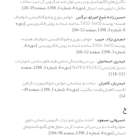
باکتری‌های لاکتوباسیل و بررسی توان ضد میکروبی آن جهت ساخت
مکمل دارویی ضد اسهال
[دوره 6، شماره 1، 1398، صفحه 19-28]
حسین زاده شیخ امیرلو، نرگس
خواص نوری و فتوکاتالیستی نانوالیاف
هسته-پوسته‎ TiO2-SnO2 ‎ساخته ‏شده به روش الکتروریسی ‏
[دوره
6، شماره 3، 1398، صفحه 52-60]
حمیدی نژاد، حبیب
خواص نوری و فتوکاتالیستی نانوالیاف هسته-
پوسته‎ TiO2-SnO2 ‎ساخته ‏شده به روش الکتروریسی ‏
[دوره 6،
شماره 3، 1398، صفحه 52-60]
حیدری، اسماعیل
بررسی وابستگی دمایی طیف فلورسانس نانوذرات
تبدیل افزایشی NaYF4:Yb3 ,Er3
[دوره 6، شماره 3، 1398، صفحه
115-118]
حیدریان، کامران
ساخت و شناسایی خواص نانوکامپوزیت گرافن
اکسید کاهش‌یافته/ مگنتیت
[دوره 6، شماره 1، 1398، صفحه 49-
54]
خ
خسروانی، مسعود
آماده سازی نانو ذرات آلبومین انسانی حاوی
متوتروکسات و بررسی اثر سمیت آن بر سلول‌های گلیوبلاستومای
انسانی
[دوره 6، شماره 2، 1398، صفحه 96-104]