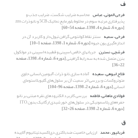
ف
فرجی الموتی، عباس
محاسبه ضرایب شکست، ضرایب جذب و
پذیرفتاری مرتبه سوم در مخلوط بلورمایع نماتیک 5CB و نانوذرات zns
[دوره 6، شماره 4، 1398، صفحه 54-60]
فرخی، سمیه
سنتز نقاط کوانتومی گرافن تیول‌دار و کاربرد آن در
اندازه‌گیری یون جیوه
[دوره 6، شماره 1، 1398، صفحه 1-10]
فرشچی، نسترن
جریانهای خالص اسپینی و قطبیده اسپینی در مولکول
بنزن متصل شده به سه رابط گرافینی
[دوره 6، شماره 4، 1398، صفحه
22-36]
فلاح انبوهی، سعیده
آماده سازی نانو ذرات آلبومین انسانی حاوی
متوتروکسات و بررسی اثر سمیت آن بر سلول‌های گلیوبلاستومای
انسانی
[دوره 6، شماره 2، 1398، صفحه 96-104]
فولادی ماهانی، فاطمه
بررسی کاربرد الکترودهای نقره مبتنی بر نانو
حفره‌های پلاسمونیکی در سلول‌های خورشیدی ارگانیک بدون ITO
[دوره 6، شماره 2، 1398، صفحه 26-32]
ق
قربانپور، محمد
ارزیابی خاصیت ضدباکتری دی‌اکسیدتیتانیوم آلاییده