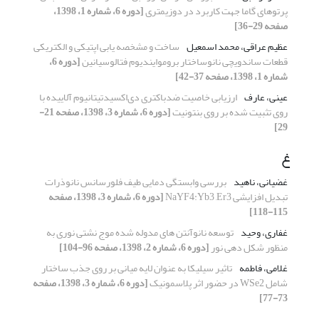
پرتوهای گاما جهت کاربرد در دوزیمتری
[دوره 6، شماره 1، 1398،
صفحه 29-36]
عظیم عراقی، محمد اسمعیل
ساخت و مشخصه یابی اپتیکی و الکتریکی
قطعات ساندویچی نانوساختار بروموایندیوم فتالوسیانین
[دوره 6،
شماره 1، 1398، صفحه 37-42]
عینی، عارف
ارزیابی خاصیت ضدباکتری دی‌اکسیدتیتانیوم آلاییده با
روی تثبیت شده بر روی بنتونیت
[دوره 6، شماره 3، 1398، صفحه 21-
29]
غ
غضیانی، ناهید
بررسی وابستگی دمایی طیف فلورسانس نانوذرات
تبدیل افزایشی NaYF4:Yb3 ,Er3
[دوره 6، شماره 3، 1398، صفحه
115-118]
غفاری، وحید
توسعه نانوآنتن های مدوله شده موج نشتی نوری به
منظور شکل دهی نور
[دوره 6، شماره 2، 1398، صفحه 96-104]
غلامی، فاطمه
تاثیر سیلیکا به عنوان لایه میانی بر روی جذب ساختار
شامل WSe2 در حضور اثر پلاسمونیک
[دوره 6، شماره 3، 1398، صفحه
73-77]