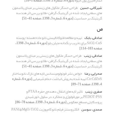
اندازه‌گیری یون جیوه
[دوره 6، شماره 1، 1398، صفحه 1-10]
شیرکانی، حسین
طراحی حسگر ملکول های زیستی بر مبنای پلاسمون
های سطحی ایجاد شده در گریتنیگ گرافن-طلا و بررسی اثر هندسه
گریتینگ بر حساسیت
[دوره 6، شماره 3، 1398، صفحه 41-51]
ص
صادقی، بابک
تهیه و مطالعه فتوکاتالیستی نانو ماده هسته-پوسته
SiO2/CuS برای تخریب رنگدانه متیلن بلو
[دوره 6، شماره 3، 1398،
صفحه 103-114]
صادقی، زینب
طراحی حسگر ملکول های زیستی بر مبنای پلاسمون
های سطحی ایجاد شده در گریتنیگ گرافن-طلا و بررسی اثر هندسه
گریتینگ بر حساسیت
[دوره 6، شماره 3، 1398، صفحه 41-51]
صحرایی، رضا
خواص نشر فوتولومینسانس لایه های نازک نانوساختار
Co:CdZnS تهیه شده به روش انباشت حمام شیمیایی
[دوره 6، شماره
4، 1398، صفحه 71-89]
صفری، زینب
تاثیر لایه های انتقال دهنده‌ی حفره PTAA و
PEDOT:PSS بر مورفولوژی و عملکرد در سلول خورشیدی
پروسکایتی مسطح معکوس
[دوره 6، شماره 3، 1398، صفحه 78-86]
صمدی، سوسن
الکتروسنتز فیلم نانو کامپوزیت PANI@MgO/TiO2