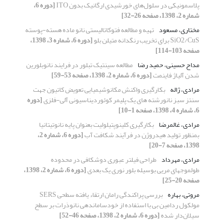
پلاسمونیکی در سلول‌های خورشیدی ارگانیک بدون ITO
[دوره 6،
شماره 2، 1398، صفحه 26-32]
مختاری، مسعود
تهیه و مطالعه فتوکاتالیستی نانو ماده هسته-پوسته
SiO2/CuS برای تخریب رنگدانه متیلن بلو
[دوره 6، شماره 3، 1398،
صفحه 103-114]
مداح حسینی، حمید رضا
مطالعه سینتیک تبلور در فرایند نانوبلورین
شدن آلیاژ فاینمت
[دوره 6، شماره 2، 1398، صفحه 53-59]
مرادی، ژاله
بکارگیری واکنش مکانوشیمیایی تعویض کاتیون جهت
سنتز سبز نانورشته های یک پلیمر کوئوردیناسیونی آلی-فلزی
[دوره
6، شماره 4، 1398، صفحه 1-10]
مرادی، غالمرضا
بکارگیری کلینوپتیلولیت بعنوان پایه نانوتیتانیا
بمنظور تولید هیدروژن در فرآیند شکافت آب
[دوره 6، شماره 2،
1398، صفحه 7-20]
مرادی، مهرداد
طراحی فیلتر عبوری دوشکافی در محدوده
طول‎موج‎های مریی بوسیله بلور نوری یک بعدی
[دوره 6، شماره 2، 1398،
صفحه 20-25]
مروتی، بهاره
بررسی پراکندگی رامان ارتقاء یافته سطحی SERS
مولکول ردامین بی با استفاده از خودساماندهی نانوذرات بر سطح
سیلان‌دار شده
[دوره 6، شماره 2، 1398، صفحه 46-52]