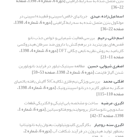
بنزن متصل شده به سه رابط گرافینی
[دوره 6، شماره 4، 1398، صفحه
22-36]
اسماعیل زاده، مهدی
جریانهای خالص اسپینی و قطبیده اسپینی در
مولکول بنزن متصل شده به سه رابط گرافینی
[دوره 6، شماره 4، 1398،
صفحه 22-36]
اسم خانی، رحیم
بررسی فعالیت شیمیایی و خواص جذب نانو
قفس‌های بورنیترید در برهم کنش با داروی ضد سرطان هیدروکسی
کاربامید به روش نظریه تابعی چگالی DFT
[دوره 6، شماره 4، 1398،
صفحه 11-21]
اصغری شیوایی، حسین
مطالعه سینتیک تبلور در فرایند نانوبلورین
شدن آلیاژ فاینمت
[دوره 6، شماره 2، 1398، صفحه 53-59]
افکنی، محمد
بررسی ویژگی نیم فلزی تکالیهSiC آالیش یافته بااتمهای
منگنز به منظور کاربرددرنانو اسپینترونیک
[دوره 6، شماره 4، 1398،
صفحه 110-115]
اکبری، مرضیه
ساخت و مشخصه یابی اپتیکی و الکتریکی قطعات
ساندویچی نانوساختار بروموایندیوم فتالوسیانین
[دوره 6، شماره 1،
1398، صفحه 37-42]
اکبری سنه، روجیار
بکارگیری کلینوپتیلولیت بعنوان پایه نانوتیتانیا
بمنظور تولید هیدروژن در فرآیند شکافت آب
[دوره 6، شماره 2،