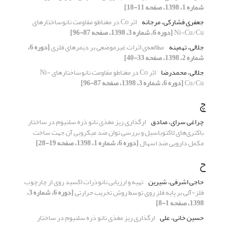
شماره 1، 1398، صفحه 11-18]
جعفری فشارکی، مرجانه
اثر Co در مغناطو مقاومت نانوساختارهای
Ni-Cu/Cu
[دوره 6، شماره 3، 1398، صفحه 87-96]
جلالی، تهمینه
مطالعه‌ی اثرات غیرموضعی بر دیمرهای فلزی
[دوره 6،
شماره 2، 1398، صفحه 33-40]
جلالی، محمدرضا
اثر Co در مغناطو مقاومت نانوساختارهای Ni-
Cu/Cu
[دوره 6، شماره 3، 1398، صفحه 87-96]
چ
چراغی سرای، صادق
ارگذاری ریز مغذی نانو ذره سلنیوم در ساختار
باکتری‌های لاکتوباسیل و بررسی توان ضد میکروبی آن جهت ساخت
مکمل دارویی ضد اسهال
[دوره 6، شماره 1، 1398، صفحه 19-28]
ح
حاجی اشرفی، شیرین
تهیه و ارزیابی نانوذرات اکسید روی از چارچوب
فلز-آلی بر پایه فلز روی توسط روش تخریب حرارتی
[دوره 6، شماره 3،
1398، صفحه 1-8]
حسین خانی، علی
ارگذاری ریز مغذی نانو ذره سلنیوم در ساختار