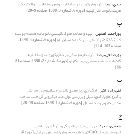
بلدی، رویا
اثر روش تولید بر ساختار، خواص مغناطیسی و الکتریکی
فریت نانوساختار لیتیم
[دوره 6، شماره 3، 1398، صفحه 9-20]
پ
پوراحمد، افشین
تهیه و مطالعه فتوکاتالیستی نانو ماده هسته-پوسته
SiO2/CuS برای تخریب رنگدانه متیلن بلو
[دوره 6، شماره 3، 1398،
صفحه 103-114]
پورصالحی، رضا
اثر اندازه و شکل بر دمای‌کوری نانوساختارها
گادولینیم: شبیه‌سازی مونت‌کارلو
[دوره 6، شماره 2، 1398، صفحه 81-
86]
ت
تقی زاده، اکبر
ارگذاری ریز مغذی نانو ذره سلنیوم در ساختار
باکتری‌های لاکتوباسیل و بررسی توان ضد میکروبی آن جهت ساخت
مکمل دارویی ضد اسهال
[دوره 6، شماره 1، 1398، صفحه 19-28]
ج
جعفری، منیره
بررسی خواص فیزیکی و اثر فوتورسانایی
نانوساختارهای CuO تهیه شده به روش اکسایش حرارتی
[دوره 6،