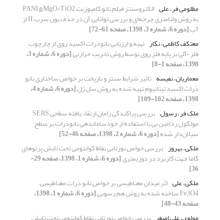
مظلومی فر، علی
الکتروسنتز فیلم نانو کامپوزیت PANI@MgO/TiO2
به روش ولتامتری چرخه‌ای و بررسی توانایی آن در حذف یون سرب II از
آب
[دوره 6، شماره 3، 1398، صفحه 61-72]
معتکف کاظمی، نگار
تهیه و ارزیابی نانوذرات اکسید روی از چارچوب
فلز-آلی بر پایه فلز روی توسط روش تخریب حرارتی
[دوره 6، شماره 3،
1398، صفحه 1-8]
معماریان، نفیسه
تاثیر شرایط سنتز و بازپخت بر خواص ساختاری نانو
ذرات اکسید تیتانیوم تهیه شده به روش سل ژل
[دوره 6، شماره 4،
1398، صفحه 102-109]
ملک فر، رسول
بررسی پراکندگی رامان ارتقاء یافته سطحی SERS
مولکول ردامین بی با استفاده از خودساماندهی نانوذرات بر سطح
سیلان‌دار شده
[دوره 6، شماره 2، 1398، صفحه 46-52]
ملکی، بهروز
بررسی خواص نورتابی نقاط کوانتومی تحت تابش پرتوهای
گاما جهت کاربرد در دوزیمتری
[دوره 6، شماره 1، 1398، صفحه 29-
36]
ملکی، علی
اثر میدان مغناطیسی بر خواص نانو ذرات مغناطیسی
Fe3O4 ساخته شده به روش هم رسوبی
[دوره 6، شماره 1، 1398،
صفحه 43-48]
مولوی، علی اصغر
بررسی خواص نورتابی نقاط کوانتومی تحت تابش