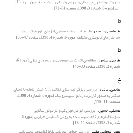
به روش ولتامتری چرخه‌ای و بررسی توانایی آن در حذف یون سرب II از
آب
[دوره 6، شماره 3، 1398، صفحه 61-72]
ط
طهماسبی، حمیدرضا
طراحی و شبیه‌سازی لنزهای بلور فوتونی در
ساختارهای نانومتری مختلف
[دوره 6، شماره 4، 1398، صفحه 47-53]
ظ
ظریفی، عباس
مطالعه‌ی اثرات غیرموضعی بر دیمرهای فلزی
[دوره 6،
شماره 2، 1398، صفحه 33-40]
ع
عابدی، مائده
بررسی ویژگی نیم فلزی تکالیهSiC آالیش یافته بااتمهای
منگنز به منظور کاربرددرنانو اسپینترونیک
[دوره 6، شماره 4، 1398،
صفحه 110-115]
عشقی، حسین
بررسی خواص فیزیکی و اثر فوتورسانایی
نانوساختارهای CuO تهیه شده به روش اکسایش حرارتی
[دوره 6،
شماره 1، 1398، صفحه 11-18]
عصار نوقابی، عفت
بررسی خواص نورتابی نقاط کوانتومی تحت تابش