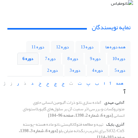
نمایه نویسندگان
همه دوره ها
دوره 13
دوره 12
دوره 11
دوره 10
دوره 9
دوره 8
دوره 7
دوره 6
دوره 5
دوره 4
دوره 3
دوره 2
همه
آ
ا
ب
پ
ت
ث
ج
چ
ح
خ
د
ذ
ر
ز
ژ
آ
آدابی، مهدی
آماده سازی نانو ذرات آلبومین انسانی حاوی
متوتروکسات و بررسی اثر سمیت آن بر سلول‌های گلیوبلاستومای
انسانی
[دوره 6، شماره 2، 1398، صفحه 96-104]
آذری، بابک
تهیه و مطالعه فتوکاتالیستی نانو ماده هسته-پوسته
SiO2/CuS برای تخریب رنگدانه متیلن بلو
[دوره 6، شماره 3، 1398،
صفحه 103-114]