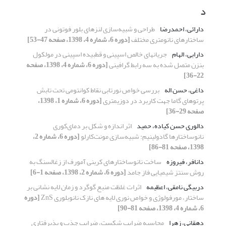
د
دارائی، احمدرضا
طراحی و شبیه‌سازی لنزهای بلور فوتونی در
ساختارهای نانومتری مختلف
[دوره 6، شماره 4، 1398، صفحه 47-53]
دارابی، الهام
جریانهای خالص اسپینی و قطبیده اسپینی در مولکول
بنزن متصل شده به سه رابط گرافینی
[دوره 6، شماره 4، 1398، صفحه
22-36]
داغی، حسن اله
بررسی خواص نورتابی نقاط کوانتومی تحت تابش
پرتوهای گاما جهت کاربرد در دوزیمتری
[دوره 6، شماره 1، 1398،
صفحه 29-36]
دالوری حسن کیاده، حمید
اثر اندازه و شکل بر دمای‌کوری
نانوساختارها گادولینیم: شبیه‌سازی مونت‌کارلو
[دوره 6، شماره 2،
1398، صفحه 81-86]
دانافر، فیروزه
ساخت نانوساختارهای کربنی آمورف از زغالسنگ به
روش سنتز شیمیایی فاز جامد
[دوره 6، شماره 2، 1398، صفحه 1-6]
دربیگی نامقی، اعظیمه
اثرات غلظت منبع گوگرد و زمان لایه نشانی بر
ساختار، مورفولوژی و خواص نوری لایه های نازک نانوبلوری ZnS
[دوره
6، شماره 4، 1398، صفحه 81-90]
دهقانی، زهرا
محاسبه ضرایب شکست، ضرایب جذب و پذیرفتاری