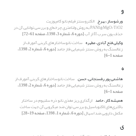
و
ورشوساز، بهرخ
الکتروسنتز فیلم نانو کامپوزیت
PANI@MgO/TiO2 به روش ولتامتری چرخه‌ای و بررسی توانایی آن در
حذف یون سرب II از آب
[دوره 6، شماره 3، 1398، صفحه 61-72]
وکیلی فتح آبادی، مطهره
ساخت نانوساختارهای کربنی آمورف از
زغالسنگ به روش سنتز شیمیایی فاز جامد
[دوره 6، شماره 2، 1398،
صفحه 1-6]
ه
هاشمی پور رفسنجانی، حسن
ساخت نانوساختارهای کربنی آمورف از
زغالسنگ به روش سنتز شیمیایی فاز جامد
[دوره 6، شماره 2، 1398،
صفحه 1-6]
همیشه کار، حامد
ارگذاری ریز مغذی نانو ذره سلنیوم در ساختار
باکتری‌های لاکتوباسیل و بررسی توان ضد میکروبی آن جهت ساخت
مکمل دارویی ضد اسهال
[دوره 6، شماره 1، 1398، صفحه 19-28]
ی