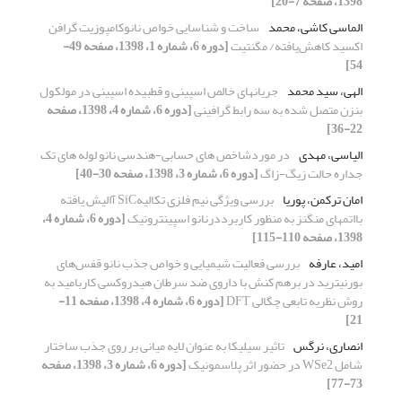
1398، صفحه 7-20]
الماسی کاشی، محمد
ساخت و شناسایی خواص نانوکامپوزیت گرافن
اکسید کاهش‌یافته/ مگنتیت
[دوره 6، شماره 1، 1398، صفحه 49-
54]
الهی، سید محمد
جریانهای خالص اسپینی و قطبیده اسپینی در مولکول
بنزن متصل شده به سه رابط گرافینی
[دوره 6، شماره 4، 1398، صفحه
22-36]
الیاسی، مهدی
در موردشاخص های حسابی-هندسی نانو لوله های تک
جداره حالت زیگ-زاگ
[دوره 6، شماره 3، 1398، صفحه 30-40]
امان ترکمن، پوریا
بررسی ویژگی نیم فلزی تکالیهSiC آالیش یافته
بااتمهای منگنز به منظور کاربرددرنانو اسپینترونیک
[دوره 6، شماره 4،
1398، صفحه 110-115]
امید، عارفه
بررسی فعالیت شیمیایی و خواص جذب نانو قفس‌های
بورنیترید در برهم کنش با داروی ضد سرطان هیدروکسی کاربامید به
روش نظریه تابعی چگالی DFT
[دوره 6، شماره 4، 1398، صفحه 11-
21]
انصاری، نرگس
تاثیر سیلیکا به عنوان لایه میانی بر روی جذب ساختار
شامل WSe2 در حضور اثر پلاسمونیک
[دوره 6، شماره 3، 1398، صفحه
73-77]