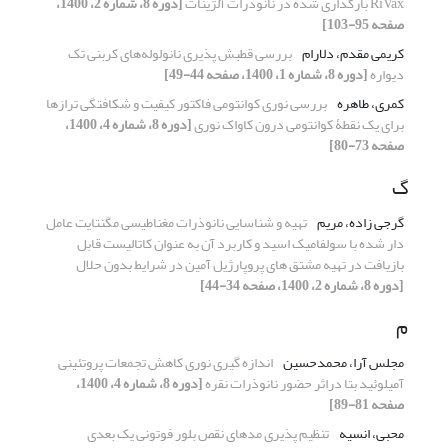
RiVax بارگذاری شده در نانوذرات آلژینات
[دوره 8، شماره 2، 1400،
صفحه 95-103]
کریمی مقدم، دلارام
بررسی قطبش پذیری نانولوله‌های کربنی تک
دیواره
[دوره 8، شماره 1، 1400، صفحه 44-49]
کمری، طاهره
بررسی نوری کوانتومی فاکتور کیفیت و شکافتگی ترازها
برای یک نقطۀ کوانتومی درون کاواک نوری
[دوره 8، شماره 4، 1400،
صفحه 73-80]
گ
گرجی زاده، مریم
تهیه و شناسایی نانوذرات مغناطیسی مگنتایت عامل
دار شده با سولفامیک اسید و کاربرد آن به عنوان کاتالیست قابل
بازیافت در تهیه مشتق های پروپارژیل آمین در شرایط بدون حلال
[دوره 8، شماره 2، 1400، صفحه 34-44]
م
مجلس آرا، محمدحسین
اندازه گیری نوری کاهش تجمعات پروتئینی
آمیلوئید بتا دراثر حضور نانوذرات نقره
[دوره 8، شماره 4، 1400،
صفحه 81-89]
محبی، انسیه
تنظیم پذیری مدهای نقص بلور فوتونی یک بعدی