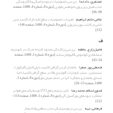
غضنفری، دادخدا
بررسی خصوصیات ترمودینامیکی و الکترونیکی
جذب فنیل زین روی نانو قفس فولرن
[دوره 8، شماره 4، 1400، صفحه
90-96]
غلامی حاتم، ابراهیم
تغییرات خصوصیات سطح لایه نازک اکسید مس
ناشی از کاشت یون نیتروژن
[دوره 8، شماره 4، 1400، صفحه 146-
152]
ف
فامیل زارع، عاطفه
بررسی پراکندگی محدود کننده تحرک در نانوسیم
نیمه هادی کوانتومی گالیوم ارسناید
[دوره 8، شماره 1، 1400، صفحه
34-43]
فتحعلی پور، صغرا
عاملدار کردن گرافن اکسید با پلی(‌اتیلن گلیکول) –
سیستئین ، سنتز نانوذرات کلوئیدی طلا در سطح گرافن اکسید احیا
شده‌ی عاملدار و عملکرد آنها در حذف متیلن بلو
[دوره 8، شماره 1،
1400، صفحه 13-26]
فدوی اسلام، محمد رضا
تاثیر ترمیم سطح ITO توسط پلاسمای هوا بر
عملکرد دیودهای نورگسیل آلی
[دوره 8، شماره 1، 1400، صفحه 114-
122]
فرهامی، نبیه
بررسی ترموسینتیکی جذب سطحی وانادیم از