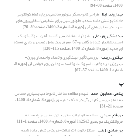
1400، صفحه 88-94]
بیداروند، لیلا
طراحی نانوحسگر فلوئورسانسی بر پایه نقاط کوانتومی
CdSe پوشش داده شده با فلوئورسین برای تشخیص انتخابی یون‌های
سرب در محلول‌های آبی
[دوره 8، شماره 3، 1400، صفحه 59-70]
بیدمشکی پور، علی
نانوذرات مغناطیسی اکسید آهن-تیوگلیکولیک
اسید نشاندار شده با گالیوم-67: معرفی یک عامل تصویربرداری هسته
ای جدید
[دوره 8، شماره 2، 1400، صفحه 115-120]
بیگلری، زینب
بررسی تأثیر جهت‌گیری و تعداد واحدهای بورن-
نیتروژن در موقعیت اسپوک نانوکاسه سومانن روی خواص آن
[دوره 8،
شماره 1، 1400، صفحه 57-67]
پ
پناهی، همایون احمد
تهیه و مطالعه ساختار نانو‌جاذب بسپاری حساس
به دما و بررسی کارایی آن در حذف دیازینون
[دوره 8، شماره 4، 1400،
صفحه 21-31]
پورفتح، مهدی
مطالعه نانو ترانزیستور خازن-منفی بر پایه ماده
فروالکتریک دو بعدی In2Se3
[دوره 8، شماره 4، 1400، صفحه 1-11]
پورقبادی، زینب
سنتز نانوذرات کبالت-فریت پوشش داده شده