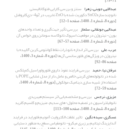
71-79]
عبداللهی جوبنی، زهرا
سنتز و بررسی کارایی فتوکاتالیستی
نانوچندسازهSnO2 دکوریت شده با ZnO تخریب در 2و4-دی‌کلروفنل
[دوره 8، شماره 1، 1400، صفحه 1-12]
عبدالهی جونقانی، سلماز
بررسی تأثیر جهت‌گیری و تعداد واحدهای
بورن- نیتروژن در موقعیت اسپوک نانوکاسه سومانن روی خواص آن
[دوره 8، شماره 1، 1400، صفحه 57-67]
عرب، علی
بررسی اثر اندازه‌ نانوذرات نقاط کوانتومی کربن آلاییده با
نیتروژن در ویژگی‌های فلورسانسی آن‌ها
[دوره 8، شماره 3، 1400،
صفحه 86-92]
عرفان نیا، حمید
بررسی فرایند نفوذ داروی فلورواوراسیل کمپلکس
شده در نانولوله‌های کربنی خالص و عامل دار از مدل غشایی POPE با
استفاده از شبیه سازی دینامیک مولکولی
[دوره 8، شماره 4، 1400،
صفحه 59-72]
عزیزی، نرجس
بررسی و مشخصه‌یابی اثر سیستم هیبریدی
نانوفیلتراسیون در تصفیه محلول-های سدیم، منیزیم و کلسیم کلرید
[دوره 8، شماره 1، 1400، صفحه 100-113]
عسکری، سیده نگین
تاثیر غلظت الکترولیت آمونیم فلوراید در فرایند
آندایزینگ تیتانیم بر زبری میکرو- نانومقیاس سطح به منظور دستیابی