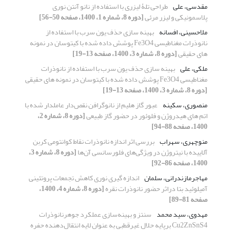
مقدسی، علی
طراحی تلۀ لیزری با استفاده از نانو آنتن نوری
پلاسمونیکی و لیزر مرئی
[دوره 8، شماره 1، 1400، صفحه 50-56]
ملاحسینی، افسانه
بهینه سازی حذف یون سرب با استفاده از
نانوذرات مغناطیسی Fe3O4 پوشش داده شده با کیتوسان در نمونه
های حقیقی
[دوره 8، شماره 3، 1400، صفحه 13-19]
ملکی، علی
بهینه سازی حذف یون سرب با استفاده از نانوذرات
مغناطیسی Fe3O4 پوشش داده شده با کیتوسان در نمونه های حقیقی
[دوره 8، شماره 3، 1400، صفحه 13-19]
منصوری، سکینه
عبور گاز هلیم از نانوگرافن نقص‌دار عاملدار شده با
اتم های هیدروژن و فلوئور در حضور گاز طبیعی
[دوره 8، شماره 2،
1400، صفحه 88-94]
منوچهری، سهراب
بررسی اثر اندازه‌ نانوذرات نقاط کوانتومی کربن
آلاییده با نیتروژن در ویژگی‌های فلورسانسی آن‌ها
[دوره 8، شماره 3،
1400، صفحه 86-92]
مهاجرمازندرانی، سلمان
اندازه گیری نوری کاهش تجمعات پروتئینی
آمیلوئید بتا دراثر حضور نانوذرات نقره
[دوره 8، شماره 4، 1400،
صفحه 81-89]
مهدوی، سید محمد
سنتز و بهینه‌سازی عملکرد جوهرنانوذرات
Cu2ZnSnS4 برپایه حلال غیرقطبی به عنوان لایه انتقال‌دهنده حفره