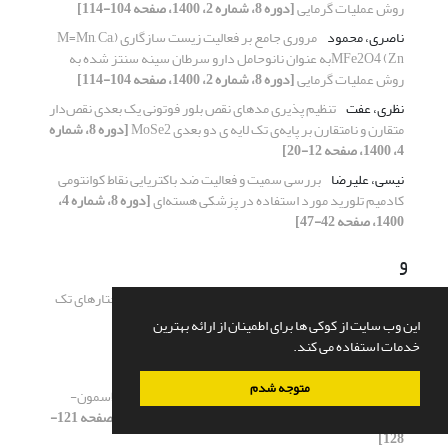
روش عملیات گرمایی
[دوره 8، شماره 2، 1400، صفحه 104-114]
ناصری، محمود
مروری جامع بر فعالیت زیست سازگاری (M=Mn, Ca,
Zn) MFe2O4به عنوان نانوحامل دارو سرطان سینه سنتز شده به
روش عملیات گرمایی
[دوره 8، شماره 2، 1400، صفحه 104-114]
نظری، عفت
تنظیم پذیری مدهای نقص بلور فوتونی یک بعدی نقص‌دار
متقارن و نامتقارن بر پایه‌ی تک لایه ی دو بعدی MoSe2
[دوره 8، شماره
4، 1400، صفحه 12-20]
نیسی، علیرضا
بررسی سمیت و فعالیت ضد باکتریایی نقاط کوانتومی
کادمیم تلورید مورد استفاده در پزشکی هسته‌ای
[دوره 8، شماره 4،
1400، صفحه 42-47]
و
واعظ زاده، مهدی
تحلیل و شبیه سازی ترابرد در نانو ساختارهای تک
لایه های TiS3
[دوره 8، شماره 2، 1400، صفحه 59-68]
این وب سایت از کوکی ها برای اطمینان از ارائه بهترین
خدمات استفاده می کند.
ه
متوجه شدم
هاتفی کرگان، ناصر
بررسی تاثیر زمان واهلش بر رفتار پلاسمون-
پلاریتون ها در نانولایه‌ی گرافنی
[دوره 8، شماره 3، 1400، صفحه 121-
128]