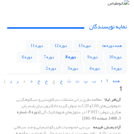
نمایه نویسندگان
همه دوره ها
دوره 13
دوره 12
دوره 11
دوره 10
دوره 9
دوره 8
دوره 7
دوره 6
دوره 5
دوره 4
دوره 3
دوره 2
همه
آ
ا
ب
پ
ت
ث
ج
چ
ح
خ
د
ذ
ر
ز
ژ
آ
آریافر، لیلا
مطالعه نظری برخی مشتقات سیکلوپنتنی و سیکلوهگزنی
نانوفولرن‌های C60 و C20 به عنوان گیرنده الکترون برای پلیمر پلی
هگزیل تیوفن (P3HT) در سلول‌های فتوولتائیک آلی
[دوره 8، شماره
3، 1400، صفحه 93-101]
آزادیمنش، فهیمه
بررسی خصوصیات فیزیکوشیمیایی و ضد سرطانی
نانوذرات اگزالی پالادیوم سنتز شده با عصاره آبی گیاه خارمریم
[دوره