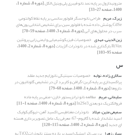
مترونیدازول بر پایه نمد نانو فیبری پلی وینیل الکل
[دوره 8، شماره 1،
1400، صفحه 27-33]
زیرک، مریم
طراحی نانوحسگر فلوئورسانسی بر پایه نقاط کوانتومی
CdSe پوشش داده شده با فلوئورسین برای تشخیص انتخابی یون‌های
سرب در محلول‌های آبی
[دوره 8، شماره 3، 1400، صفحه 59-70]
زین الدینی، مهدی
خصوصیات فیزیکوشیمیایی و ایمنی زایی پروتئین
RiVax بارگذاری شده در نانوذرات آلژینات
[دوره 8، شماره 2، 1400،
صفحه 95-103]
س
سالاری زاده، نوابه
خصوصیات سینتیکی نانوزایم جدید مقلد
پراکسیدازی بر پایه کربن/گرافن و کاربرد آن در تشخیص گلوتاتیون در
داروها
[دوره 8، شماره 1، 1400، صفحه 68-79]
سلیمانی، مریم
مطالعه نانو ترانزیستور خازن-منفی بر پایه ماده
فروالکتریک دو بعدی In2Se3
[دوره 8، شماره 4، 1400، صفحه 1-11]
سمیعی متین، میلاد
نانوذرات مغناطیسی اکسید آهن-تیوگلیکولیک
اسید نشاندار شده با گالیوم-67: معرفی یک عامل تصویربرداری هسته
ای جدید
[دوره 8، شماره 2، 1400، صفحه 115-120]
سیار، زهرا
بررسی اثر استیک اسید بر بازده سنتز نانوذراتTiO2 به