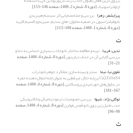
برروی کربن فعال بعنوان جاذب رنگ کریوزیودین جی با استفاده
ازاولتراسونیک
[دوره 8، شماره 2، 1400، صفحه 146-153]
پیرایشفر، زهرا
بررسی و مشخصه‌یابی اثر سیستم هیبریدی
نانوفیلتراسیون در تصفیه محلول-های سدیم، منیزیم و کلسیم کلرید
[دوره 8، شماره 1، 1400، صفحه 100-113]
ت
تدین، فریبا
تهیه و مطالعه ساختار نانو‌جاذب بسپاری حساس به دما و
بررسی کارایی آن در حذف دیازینون
[دوره 8، شماره 4، 1400، صفحه
21-31]
تقوی نیا، نیما
سنتز و بهینه‌سازی عملکرد جوهرنانوذرات
Cu2ZnSnS4 برپایه حلال غیرقطبی به عنوان لایه انتقال‌دهنده حفره
در سلول‌های خورشیدی پروسکایتی
[دوره 8، شماره 4، 1400، صفحه
167-181]
توکلی نژاد، شیوا
بررسی خصوصیات ترمودینامیکی و الکترونیکی
جذب فنیل زین روی نانو قفس فولرن
[دوره 8، شماره 4، 1400، صفحه
90-96]
ث