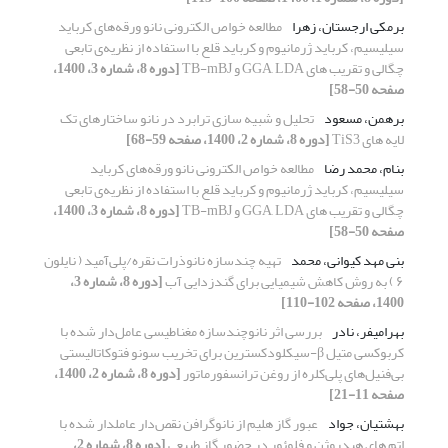
برمکی ارجستان، زهرا
مطالعه خواص الکترونی نانو ورقه‌های کرباید
سیلیسیم، کرباید ژرمانیوم و کرباید قلع با استفاده از نظریه‌ی تابعی
چگالی و تقریب های GGA, LDA و TB-mBJ
[دوره 8، شماره 3، 1400،
صفحه 50-58]
برهمن، مسعود
تحلیل و شبیه سازی ترابرد در نانو ساختارهای تک
لایه های TiS3
[دوره 8، شماره 2، 1400، صفحه 59-68]
بنام، محمد رضا
مطالعه خواص الکترونی نانو ورقه‌های کرباید
سیلیسیم، کرباید ژرمانیوم و کرباید قلع با استفاده از نظریه‌ی تابعی
چگالی و تقریب های GGA, LDA و TB-mBJ
[دوره 8، شماره 3، 1400،
صفحه 50-58]
بنی مهد کیوانی، محمد
تهیه چندسازه نانوذرات نقره/پلی‌آمید ( نایلون
۶ ) به روش کاهش شیمیایی برای گندزدایی آب
[دوره 8، شماره 3،
1400، صفحه 102-110]
بهرامیفر، نادر
بررسی اثر نانو‌چندسازه مغناطیسی عامل‌دار شده با
کربوکسی متیل β-‌سیکلودکسترین برای تخریب سونو فتوکاتالیستی
بی‌فنیل‌های پلی‌کلره از روغن ترانسفورماتور
[دوره 8، شماره 2، 1400،
صفحه 11-21]
بهشتیان، جواد
عبور گاز هلیم از نانوگرافن نقص‌دار عاملدار شده با
اتم های هیدروژن و فلوئور در حضور گاز طبیعی
[دوره 8، شماره 2،