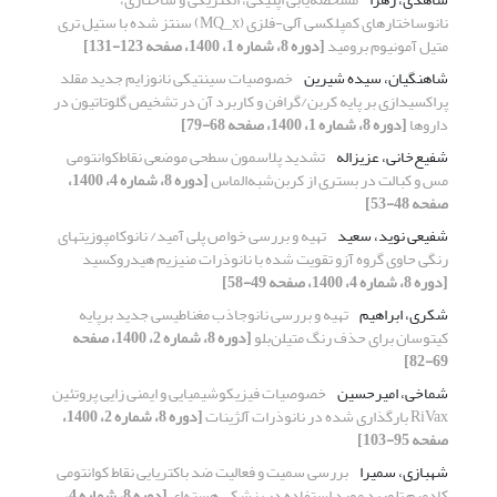
نانوساختارهای کمپلکسی آلی-فلزی (MQ_x) سنتز شده با ستیل تری
متیل آمونیوم برومید
[دوره 8، شماره 1، 1400، صفحه 123-131]
شاهنگیان، سیده شیرین
خصوصیات سینتیکی نانوزایم جدید مقلد
پراکسیدازی بر پایه کربن/گرافن و کاربرد آن در تشخیص گلوتاتیون در
داروها
[دوره 8، شماره 1، 1400، صفحه 68-79]
شفیع‌خانی، عزیزاله
تشدید پلاسمون ‌سطحی ‌موضعی نقاط‌کوانتومی
مس و کبالت در بستری از کربن‌شبه‌الماس
[دوره 8، شماره 4، 1400،
صفحه 48-53]
شفیعی نوید، سعید
تهیه و بررسی خواص پلی آمید/ نانوکامپوزیتهای
رنگی حاوی گروه آزو تقویت شده با نانوذرات منیزیم هیدروکسید
[دوره 8، شماره 4، 1400، صفحه 49-58]
شکری، ابراهیم
تهیه و بررسی نانوجاذب مغناطیسی جدید برپایه
کیتوسان برای حذف رنگ متیلن‌بلو
[دوره 8، شماره 2، 1400، صفحه
69-82]
شماخی، امیرحسین
خصوصیات فیزیکوشیمیایی و ایمنی زایی پروتئین
RiVax بارگذاری شده در نانوذرات آلژینات
[دوره 8، شماره 2، 1400،
صفحه 95-103]
شهبازی، سمیرا
بررسی سمیت و فعالیت ضد باکتریایی نقاط کوانتومی
کادمیم تلورید مورد استفاده در پزشکی هسته‌ای
[دوره 8، شماره 4،