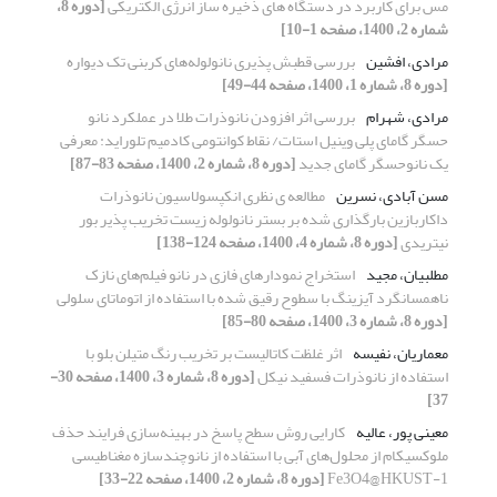
مس برای کاربرد در دستگاه های ذخیره ساز انرژی الکتریکی
[دوره 8،
شماره 2، 1400، صفحه 1-10]
مرادی، افشین
بررسی قطبش پذیری نانولوله‌های کربنی تک دیواره
[دوره 8، شماره 1، 1400، صفحه 44-49]
مرادی، شهرام
بررسی اثر افزودن نانوذرات طلا در عملکرد نانو
حسگر گامای پلی وینیل استات/ نقاط کوانتومی کادمیم تلوراید: معرفی
یک نانوحسگر گامای جدید
[دوره 8، شماره 2، 1400، صفحه 83-87]
مسن آبادی، نسرین
مطالعه ی نظری انکپسولاسیون نانوذرات
داکاربازین بارگذاری شده بر بستر نانولوله زیست تخریب پذیر بور
نیتریدی
[دوره 8، شماره 4، 1400، صفحه 124-138]
مطلبیان، مجید
استخراج نمودارهای فازی در نانو فیلم‌های نازک
ناهمسانگرد آیزینگ با سطوح رقیق شده با استفاده از اتوماتای سلولی
[دوره 8، شماره 3، 1400، صفحه 80-85]
معماریان، نفیسه
اثر غلظت کاتالیست بر تخریب رنگ متیلن بلو با
استفاده از نانوذرات فسفید نیکل
[دوره 8، شماره 3، 1400، صفحه 30-
37]
معینی پور، عالیه
کارایی روش سطح پاسخ در بهینه‌سازی فرایند حذف
ملوکسیکام از محلول‌های آبی با استفاده از نانو‌چندسازه مغناطیسی
Fe3O4@HKUST-1
[دوره 8، شماره 2، 1400، صفحه 22-33]