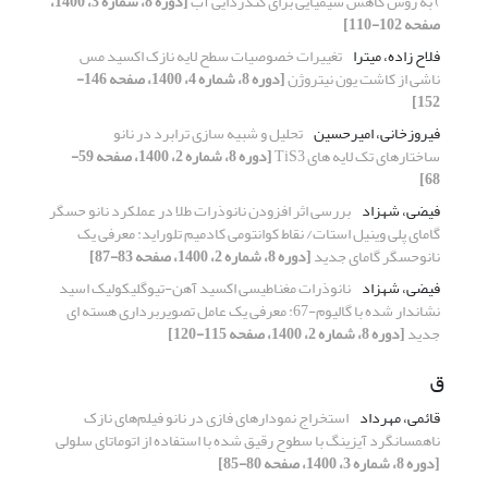
) به روش کاهش شیمیایی برای گندزدایی آب
[دوره 8، شماره 3، 1400،
صفحه 102-110]
فلاح زاده، میترا
تغییرات خصوصیات سطح لایه نازک اکسید مس
ناشی از کاشت یون نیتروژن
[دوره 8، شماره 4، 1400، صفحه 146-
152]
فیروزخانی، امیرحسین
تحلیل و شبیه سازی ترابرد در نانو
ساختارهای تک لایه های TiS3
[دوره 8، شماره 2، 1400، صفحه 59-
68]
فیضی، شهزاد
بررسی اثر افزودن نانوذرات طلا در عملکرد نانو حسگر
گامای پلی وینیل استات/ نقاط کوانتومی کادمیم تلوراید: معرفی یک
نانوحسگر گامای جدید
[دوره 8، شماره 2، 1400، صفحه 83-87]
فیضی، شهزاد
نانوذرات مغناطیسی اکسید آهن-تیوگلیکولیک اسید
نشاندار شده با گالیوم-67: معرفی یک عامل تصویربرداری هسته ای
جدید
[دوره 8، شماره 2، 1400، صفحه 115-120]
ق
قائمی، مهرداد
استخراج نمودارهای فازی در نانو فیلم‌های نازک
ناهمسانگرد آیزینگ با سطوح رقیق شده با استفاده از اتوماتای سلولی
[دوره 8، شماره 3، 1400، صفحه 80-85]