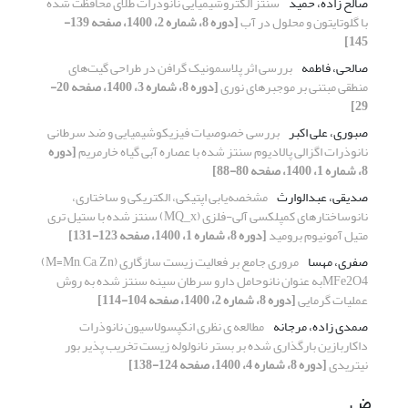
صالح زاده، حمید
سنتز الکتروشیمیایی نانوذرات طلای محافظت شده
با گلوتایتون و محلول در آب
[دوره 8، شماره 2، 1400، صفحه 139-
145]
صالحی، فاطمه
بررسی اثر پلاسمونیک گرافن در طراحی گیت‌های
منطقی مبتنی بر موجبرهای نوری
[دوره 8، شماره 3، 1400، صفحه 20-
29]
صبوری، علی اکبر
بررسی خصوصیات فیزیکوشیمیایی و ضد سرطانی
نانوذرات اگزالی پالادیوم سنتز شده با عصاره آبی گیاه خارمریم
[دوره
8، شماره 1، 1400، صفحه 80-88]
صدیقی، عبدالوارث
مشخصه‌یابی اپتیکی، الکتریکی و ساختاری،
نانوساختارهای کمپلکسی آلی-فلزی (MQ_x) سنتز شده با ستیل تری
متیل آمونیوم برومید
[دوره 8، شماره 1، 1400، صفحه 123-131]
صفری، مهسا
مروری جامع بر فعالیت زیست سازگاری (M=Mn, Ca, Zn)
MFe2O4به عنوان نانوحامل دارو سرطان سینه سنتز شده به روش
عملیات گرمایی
[دوره 8، شماره 2، 1400، صفحه 104-114]
صمدی زاده، مرجانه
مطالعه ی نظری انکپسولاسیون نانوذرات
داکاربازین بارگذاری شده بر بستر نانولوله زیست تخریب پذیر بور
نیتریدی
[دوره 8، شماره 4، 1400، صفحه 124-138]
ض