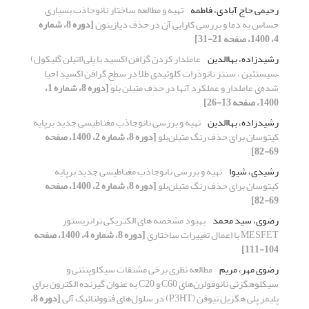
رحیمی حاج آبادی، فاطمه
تهیه و مطالعه ساختار نانو‌جاذب بسپاری
حساس به دما و بررسی کارایی آن در حذف دیازینون
[دوره 8، شماره
4، 1400، صفحه 21-31]
رشیدزاده، بهاالدین
عاملدار کردن گرافن اکسید با پلی(‌اتیلن گلیکول)
–سیستئین ، سنتز نانوذرات کلوئیدی طلا در سطح گرافن اکسید احیا
شده‌ی عاملدار و عملکرد آنها در حذف متیلن بلو
[دوره 8، شماره 1،
1400، صفحه 13-26]
رشیدزاده، بهاالدین
تهیه و بررسی نانوجاذب مغناطیسی جدید برپایه
کیتوسان برای حذف رنگ متیلن‌بلو
[دوره 8، شماره 2، 1400، صفحه
69-82]
رشیدی، شیوا
تهیه و بررسی نانوجاذب مغناطیسی جدید برپایه
کیتوسان برای حذف رنگ متیلن‌بلو
[دوره 8، شماره 2، 1400، صفحه
69-82]
رضوی، سید محمد
بهبود مشخصه های الکتریکی ترانزیستور
MESFET با اعمال تغییرات ساختاری
[دوره 8، شماره 4، 1400، صفحه
104-111]
رضوی مهر، مریم
مطالعه نظری برخی مشتقات سیکلوپنتنی و
سیکلوهگزنی نانوفولرن‌های C60 و C20 به عنوان گیرنده الکترون برای
پلیمر پلی هگزیل تیوفن (P3HT) در سلول‌های فتوولتائیک آلی
[دوره 8،