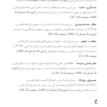
به خاصیت ابرآبگریزی
[دوره 8، شماره 4، 1400، صفحه 138-145]
عسگری، حامد
بررسی سمیت و فعالیت ضد باکتریایی نقاط کوانتومی
کادمیم تلورید مورد استفاده در پزشکی هسته‌ای
[دوره 8، شماره 4،
1400، صفحه 42-47]
عطار، محمدمهدی
بررسی اثر اندازه نانو ذرات سوپرپارامغناطیسی
Fe3O4 در میدان مغناطیسی متناوب بر روی سلول سرطانی ریه انسان
[دوره 8، شماره 3، 1400، صفحه 38-49]
عظمت، جعفر
بررسی فرایند نفوذ داروی فلورواوراسیل کمپلکس
شده در نانولوله‌های کربنی خالص و عامل دار از مدل غشایی POPE با
استفاده از شبیه سازی دینامیک مولکولی
[دوره 8، شماره 4، 1400،
صفحه 59-72]
علیرضایی، مهسا
مطالعه ی نظری انکپسولاسیون نانوذرات داکاربازین
بارگذاری شده بر بستر نانولوله زیست تخریب پذیر بور نیتریدی
[دوره
8، شماره 4، 1400، صفحه 124-138]
عیسوی، روناک
تهیه و شناسایی نانوکاتالیست مغناطیسی
NiFe2O4/Cu(OH)2و استفاده از آن در سنتز تک ظرفی β-کلرو
استات‌ها از اپوکسیدها
[دوره 8، شماره 2، 1400، صفحه 45-58]
غ