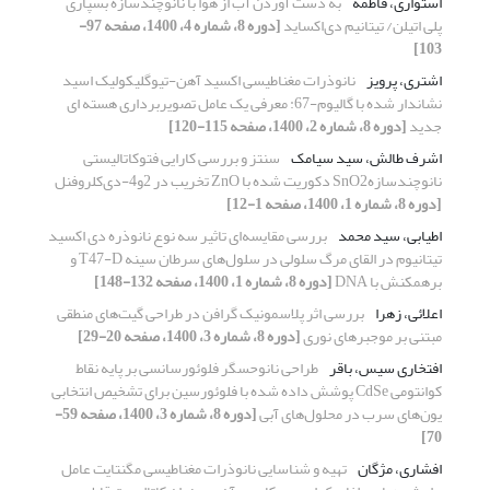
استواری، فاطمه
به دست آوردن آب از هوا با نانوچندسازه بسپاری
پلی اتیلن/ تیتانیم دی‌اکساید
[دوره 8، شماره 4، 1400، صفحه 97-
103]
اشتری، پرویز
نانوذرات مغناطیسی اکسید آهن-تیوگلیکولیک اسید
نشاندار شده با گالیوم-67: معرفی یک عامل تصویربرداری هسته ای
جدید
[دوره 8، شماره 2، 1400، صفحه 115-120]
اشرف طالش، سید سیامک
سنتز و بررسی کارایی فتوکاتالیستی
نانوچندسازهSnO2 دکوریت شده با ZnO تخریب در 2و4-دی‌کلروفنل
[دوره 8، شماره 1، 1400، صفحه 1-12]
اطیابی، سید محمد
بررسی مقایسه‌ای تاثیر سه نوع نانوذره دی اکسید
تیتانیوم در القای مرگ سلولی در سلول‌های سرطان سینه T47-D و
برهمکنش با DNA
[دوره 8، شماره 1، 1400، صفحه 132-148]
اعلائی، زهرا
بررسی اثر پلاسمونیک گرافن در طراحی گیت‌های منطقی
مبتنی بر موجبرهای نوری
[دوره 8، شماره 3، 1400، صفحه 20-29]
افتخاری سیس، باقر
طراحی نانوحسگر فلوئورسانسی بر پایه نقاط
کوانتومی CdSe پوشش داده شده با فلوئورسین برای تشخیص انتخابی
یون‌های سرب در محلول‌های آبی
[دوره 8، شماره 3، 1400، صفحه 59-
70]
افشاری، مژگان
تهیه و شناسایی نانوذرات مغناطیسی مگنتایت عامل