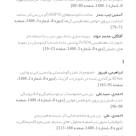
8، شماره 1، 1400، صفحه 80-88]
آستین چپ، بندر
ساخت نانوسیم‌های Fe84P16 و بررسی اثر بسامد
انباشت برروی خواص مغناطیسی آن‌ها
[دوره 8، شماره 3، 1400، صفحه
71-79]
آقاگلی، محمد جواد
بهینه سازی حذف یون سرب با استفاده از
نانوذرات مغناطیسی Fe3O4 پوشش داده شده با کیتوسان در نمونه
های حقیقی
[دوره 8، شماره 3، 1400، صفحه 13-19]
ا
ابراهیمی، فیروز
خصوصیات فیزیکوشیمیایی و ایمنی زایی پروتئین
RiVax بارگذاری شده در نانوذرات آلژینات
[دوره 8، شماره 2، 1400،
صفحه 95-103]
احمدی، سیدعلی
بررسی خصوصیات ترمودینامیکی و الکترونیکی
جذب فنیل زین روی نانو قفس فولرن
[دوره 8، شماره 4، 1400، صفحه
90-96]
احمدی، علی
بررسی و مشخصه‌یابی اثر سیستم هیبریدی
نانوفیلتراسیون در تصفیه محلول-های سدیم، منیزیم و کلسیم کلرید
[دوره 8، شماره 1، 1400، صفحه 100-113]