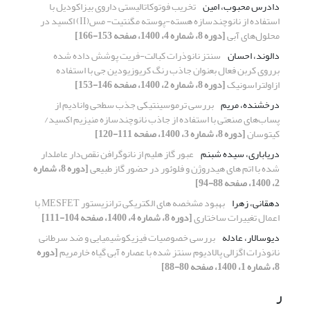
دادرس محبوب، امین
تخریب فوتوکاتالیستی داروی بیزاکودیل با
استفاده از نانوچندسازه هسته-پوسته مگنتیت- مس(II) اکسید در
محلول‌های آبی
[دوره 8، شماره 4، 1400، صفحه 153-166]
دالوند، احسان
سنتز نانوذرات کبالت-فریت پوشش داده شده
برروی کربن فعال بعنوان جاذب رنگ کریوزیودین جی با استفاده
ازاولتراسونیک
[دوره 8، شماره 2، 1400، صفحه 146-153]
درخشنده، مریم
بررسی ترموسینتیکی جذب سطحی وانادیم از
پساب‌های صنعتی با استفاده از جاذب نانوچندسازه منیزیم اکسید/
کیتوسان
[دوره 8، شماره 3، 1400، صفحه 111-120]
دریاباری، سیده شبنم
عبور گاز هلیم از نانوگرافن نقص‌دار عاملدار
شده با اتم های هیدروژن و فلوئور در حضور گاز طبیعی
[دوره 8، شماره
2، 1400، صفحه 88-94]
دهقانی، زهرا
بهبود مشخصه های الکتریکی ترانزیستور MESFET با
اعمال تغییرات ساختاری
[دوره 8، شماره 4، 1400، صفحه 104-111]
دیوسالار، عادله
بررسی خصوصیات فیزیکوشیمیایی و ضد سرطانی
نانوذرات اگزالی پالادیوم سنتز شده با عصاره آبی گیاه خارمریم
[دوره
8، شماره 1، 1400، صفحه 80-88]
ر