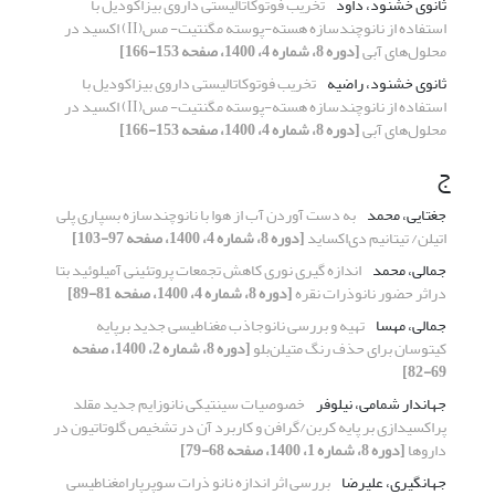
ثانوی خشنود، داود
تخریب فوتوکاتالیستی داروی بیزاکودیل با
استفاده از نانوچندسازه هسته-پوسته مگنتیت- مس(II) اکسید در
محلول‌های آبی
[دوره 8، شماره 4، 1400، صفحه 153-166]
ثانوی خشنود، راضیه
تخریب فوتوکاتالیستی داروی بیزاکودیل با
استفاده از نانوچندسازه هسته-پوسته مگنتیت- مس(II) اکسید در
محلول‌های آبی
[دوره 8، شماره 4، 1400، صفحه 153-166]
ج
جغتایی، محمد
به دست آوردن آب از هوا با نانوچندسازه بسپاری پلی
اتیلن/ تیتانیم دی‌اکساید
[دوره 8، شماره 4، 1400، صفحه 97-103]
جمالی، محمد
اندازه گیری نوری کاهش تجمعات پروتئینی آمیلوئید بتا
دراثر حضور نانوذرات نقره
[دوره 8، شماره 4، 1400، صفحه 81-89]
جمالی، مهسا
تهیه و بررسی نانوجاذب مغناطیسی جدید برپایه
کیتوسان برای حذف رنگ متیلن‌بلو
[دوره 8، شماره 2، 1400، صفحه
69-82]
جهاندار شمامی، نیلوفر
خصوصیات سینتیکی نانوزایم جدید مقلد
پراکسیدازی بر پایه کربن/گرافن و کاربرد آن در تشخیص گلوتاتیون در
داروها
[دوره 8، شماره 1، 1400، صفحه 68-79]
جهانگیری، علیرضا
بررسی اثر اندازه نانو ذرات سوپرپارامغناطیسی