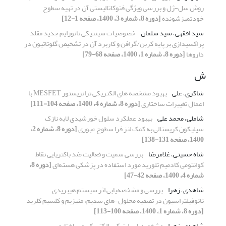
روش سل-ژل و بررسی ویژگی فتوکاتالیستی آن در تهیه سطوح
خودتمیزشونده
[دوره 8، شماره 3، 1400، صفحه 1-12]
سید افقهی، سید سلمان
خصوصیات سینتیکی نانوزایم جدید مقلد
پراکسیدازی بر پایه کربن/گرافن و کاربرد آن در تشخیص گلوتاتیون در
داروها
[دوره 8، شماره 1، 1400، صفحه 68-79]
ش
شاکری، علی
بهبود مشخصه های الکتریکی ترانزیستور MESFET با
اعمال تغییرات ساختاری
[دوره 8، شماره 4، 1400، صفحه 104-111]
شاملی، محمد علی
بهبود عملکرد سلول خورشیدی لایه نازک
سیلیکون کریستالی به کمک لنز فرا سطوح عبوری
[دوره 8، شماره 2،
1400، صفحه 131-138]
شاه حسینی، غلامرضا
بررسی سمیت و فعالیت ضد باکتریایی نقاط
کوانتومی کادمیم تلورید مورد استفاده در پزشکی هسته‌ای
[دوره 8،
شماره 4، 1400، صفحه 42-47]
شاهدی، زهرا
بررسی و مشخصه‌یابی اثر سیستم هیبریدی
نانوفیلتراسیون در تصفیه محلول-های سدیم، منیزیم و کلسیم کلرید
[دوره 8، شماره 1، 1400، صفحه 100-113]
شاهدی، زهرا
مشخصه‌یابی اپتیکی، الکتریکی و ساختاری،