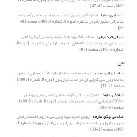
1400، صفحه 42-47]
شیخلری، سارا
اندازه گیری نوری کاهش تجمعات پروتئینی آمیلوئید
بتا دراثر حضور نانوذرات نقره
[دوره 8، شماره 4، 1400، صفحه 81-
89]
شیخی فرد، زهرا
ساخت الکترود چندسازه براساس گرافن/آهن-
مس برای کاربرد در دستگاه های ذخیره ساز انرژی الکتریکی
[دوره 8،
شماره 2، 1400، صفحه 1-10]
ص
صابر تهرانی، محمد
تهیه و مطالعه ساختار نانو‌جاذب بسپاری حساس
به دما و بررسی کارایی آن در حذف دیازینون
[دوره 8، شماره 4، 1400،
صفحه 21-31]
صادقی، داود
خصوصیات فیزیکوشیمیایی و ایمنی زایی پروتئین
RiVax بارگذاری شده در نانوذرات آلژینات
[دوره 8، شماره 2، 1400،
صفحه 95-103]
صادقی نیکو، عارفه
روش جدید تهیه و بررسی داروی آهسته رهش
مترونیدازول بر پایه نمد نانو فیبری پلی وینیل الکل
[دوره 8، شماره 1،
1400، صفحه 27-33]