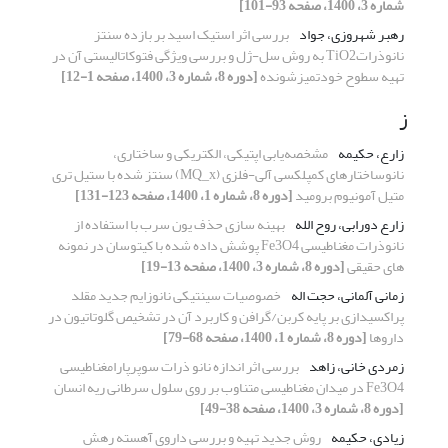
شماره 3، 1400، صفحه 93-101]
رهبر شهروزی، جواد
بررسی اثر استیک اسید بر بازده سنتز
نانوذراتTiO2 به روش سل-ژل و بررسی ویژگی فتوکاتالیستی آن در
تهیه سطوح خودتمیزشونده
[دوره 8، شماره 3، 1400، صفحه 1-12]
ز
زارع، حکیمه
مشخصه‌یابی اپتیکی، الکتریکی و ساختاری،
نانوساختارهای کمپلکسی آلی-فلزی (MQ_x) سنتز شده با ستیل تری
متیل آمونیوم برومید
[دوره 8، شماره 1، 1400، صفحه 123-131]
زارع دورابی، روح الله
بهینه سازی حذف یون سرب با استفاده از
نانوذرات مغناطیسی Fe3O4 پوشش داده شده با کیتوسان در نمونه
های حقیقی
[دوره 8، شماره 3، 1400، صفحه 13-19]
زمانی آلمانی، حجت اله
خصوصیات سینتیکی نانوزایم جدید مقلد
پراکسیدازی بر پایه کربن/گرافن و کاربرد آن در تشخیص گلوتاتیون در
داروها
[دوره 8، شماره 1، 1400، صفحه 68-79]
زمردی خانی، زاهد
بررسی اثر اندازه نانو ذرات سوپرپارامغناطیسی
Fe3O4 در میدان مغناطیسی متناوب بر روی سلول سرطانی ریه انسان
[دوره 8، شماره 3، 1400، صفحه 38-49]
زیادی، حکیمه
روش جدید تهیه و بررسی داروی آهسته رهش