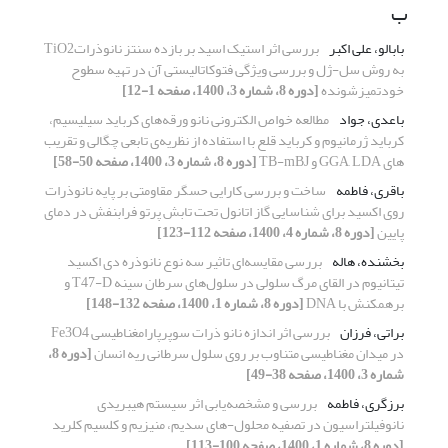
ب
بابالو، علی اکبر
بررسی اثر استیک اسید بر بازده سنتز نانوذراتTiO2
به روش سل-ژل و بررسی ویژگی فتوکاتالیستی آن در تهیه سطوح
خودتمیزشونده
[دوره 8، شماره 3، 1400، صفحه 1-12]
باعدی، جواد
مطالعه خواص الکترونی نانو ورقه‌های کرباید سیلیسیم،
کرباید ژرمانیوم و کرباید قلع با استفاده از نظریه‌ی تابعی چگالی و تقریب
های GGA, LDA و TB-mBJ
[دوره 8، شماره 3، 1400، صفحه 50-58]
باقری، فاطمه
ساخت و بررسی کارایی حسگر مقاومتی بر پایه نانوذرات
روی اکسید برای شناسایی گاز اتانول تحت تابش پرتو فرابنفش در دمای
پایین
[دوره 8، شماره 4، 1400، صفحه 112-123]
بخشنده، هاله
بررسی مقایسه‌ای تاثیر سه نوع نانوذره دی اکسید
تیتانیوم در القای مرگ سلولی در سلول‌های سرطان سینه T47-D و
برهمکنش با DNA
[دوره 8، شماره 1، 1400، صفحه 132-148]
براتی، فرزان
بررسی اثر اندازه نانو ذرات سوپرپارامغناطیسی Fe3O4
در میدان مغناطیسی متناوب بر روی سلول سرطانی ریه انسان
[دوره 8،
شماره 3، 1400، صفحه 38-49]
برزگری، فاطمه
بررسی و مشخصه‌یابی اثر سیستم هیبریدی
نانوفیلتراسیون در تصفیه محلول-های سدیم، منیزیم و کلسیم کلرید
[دوره 8، شماره 1، 1400، صفحه 100-113]