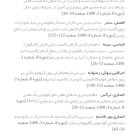
دار شده با سولفامیک اسید و کاربرد آن به عنوان کاتالیست قابل
بازیافت در تهیه مشتق های پروپارژیل آمین در شرایط بدون حلال
[دوره 8، شماره 2، 1400، صفحه 34-44]
افضلی، سحر
ساخت و بررسی کارایی حسگر مقاومتی بر پایه نانوذرات
روی اکسید برای شناسایی گاز اتانول تحت تابش پرتو فرابنفش در دمای
پایین
[دوره 8، شماره 4، 1400، صفحه 112-123]
الماسی، سیما
عاملدار کردن گرافن اکسید با پلی(‌اتیلن گلیکول) –
سیستئین ، سنتز نانوذرات کلوئیدی طلا در سطح گرافن اکسید احیا
شده‌ی عاملدار و عملکرد آنها در حذف متیلن بلو
[دوره 8، شماره 1،
1400، صفحه 13-26]
امراللهی بیوکی، رضوانه
بررسی اثرهم افزایی یون کروم و پلاتین بر
روی خواص فوتوکاتالیستی نانوذرات اکسید تیتانیوم
[دوره 8، شماره 2،
1400، صفحه 121-130]
انصاری، نرگس
تنظیم پذیری مدهای نقص بلور فوتونی یک بعدی
نقص‌دار متقارن و نامتقارن بر پایه‌ی تک لایه ی دو بعدی MoSe2
[دوره
8، شماره 4، 1400، صفحه 12-20]
انصاری پور، قاسم
بررسی پراکندگی محدود کننده تحرک در نانوسیم
نیمه هادی کوانتومی گالیوم ارسناید
[دوره 8، شماره 1، 1400، صفحه
34-43]