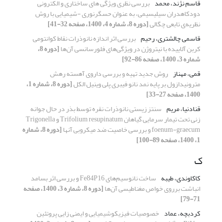
قاسم نژند، محمد
بررسی نظری ویژگی های ساختاری و الکترونی
دودکاهدران سیلیسیمی، به عنوان حسگرنوری -شیمیایی با روش
نظریه‌ی تابعی چگالی
[دوره 8، شماره 4، 1400، صفحه 32-41]
قاسمی چالشتری، رحیم
بررسی اثر اندازه‌ نانوذرات نقاط کوانتومی
کربن آلاییده با نیتروژن در ویژگی‌های فلورسانسی آن‌ها
[دوره 8،
شماره 3، 1400، صفحه 86-92]
قمی، مهناز
روش جدید تهیه و بررسی داروی آهسته رهش
مترونیدازول بر پایه نمد نانو فیبری پلی وینیل الکل
[دوره 8، شماره 1،
1400، صفحه 27-33]
قنادنیا، مریم
سنتز زیستی نانوذرات نقره توسط بذر در حال جوانه
زنی تحت تیمار سرمایی گیاهان Trifolium resupinatum و Trigonella
foenum-graecum و بررسی خاصیت ضد میکروبی آنها
[دوره 8، شماره
1، 1400، صفحه 89-100]
ک
کاکاوندی، طیبه
ساخت نانوسیم‌های Fe84P16 و بررسی اثر بسامد
انباشت برروی خواص مغناطیسی آن‌ها
[دوره 8، شماره 3، 1400، صفحه
71-79]
کردبچه، عماد
خصوصیات فیزیکوشیمیایی و ایمنی زایی پروتئین