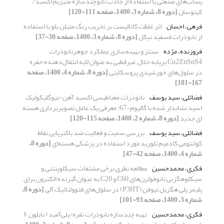
پساب‌های صنعتی با استفاده از جاذب نانوچندسازه منیزیم اکسید/
کیتوسان
[دوره 8، شماره 3، 1400، صفحه 111-120]
فرهی، احسان
اثر غلظت کاتالیست بر تخریب رنگ متیلن بلو با استفاده
از نانوذرات فسفید نیکل
[دوره 8، شماره 3، 1400، صفحه 30-37]
فروزنده، مژده
سنتز و بهینه‌سازی عملکرد جوهرنانوذرات
Cu2ZnSnS4 برپایه حلال غیرقطبی به عنوان لایه انتقال‌دهنده حفره
در سلول‌های خورشیدی پروسکایتی
[دوره 8، شماره 4، 1400، صفحه
167-181]
فضائلی، سید یوسف
نانوذرات مغناطیسی اکسید آهن-تیوگلیکولیک
اسید نشاندار شده با گالیوم-67: معرفی یک عامل تصویربرداری هسته
ای جدید
[دوره 8، شماره 2، 1400، صفحه 115-120]
فضائلی، سید یوسف
بررسی سمیت و فعالیت ضد باکتریایی نقاط
کوانتومی کادمیم تلورید مورد استفاده در پزشکی هسته‌ای
[دوره 8،
شماره 4، 1400، صفحه 42-47]
فکری، محمدحسین
مطالعه نظری برخی مشتقات سیکلوپنتنی و
سیکلوهگزنی نانوفولرن‌های C60 و C20 به عنوان گیرنده الکترون برای
پلیمر پلی هگزیل تیوفن (P3HT) در سلول‌های فتوولتائیک آلی
[دوره 8،
شماره 3، 1400، صفحه 93-101]
فکری، محمدحسین
تهیه چندسازه نانوذرات نقره/پلی‌آمید ( نایلون ۶