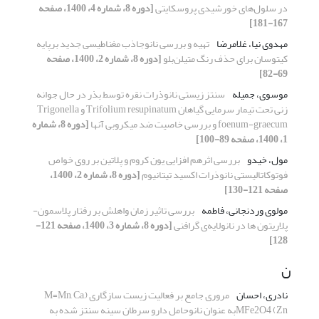
در سلول‌های خورشیدی پروسکایتی
[دوره 8، شماره 4، 1400، صفحه
167-181]
مهدوی نیا، غلامرضا
تهیه و بررسی نانوجاذب مغناطیسی جدید برپایه
کیتوسان برای حذف رنگ متیلن‌بلو
[دوره 8، شماره 2، 1400، صفحه
69-82]
موسوی، جمیله
سنتز زیستی نانوذرات نقره توسط بذر در حال جوانه
زنی تحت تیمار سرمایی گیاهان Trifolium resupinatum و Trigonella
foenum-graecum و بررسی خاصیت ضد میکروبی آنها
[دوره 8، شماره
1، 1400، صفحه 89-100]
مول، خیدو
بررسی اثرهم افزایی یون کروم و پلاتین بر روی خواص
فوتوکاتالیستی نانوذرات اکسید تیتانیوم
[دوره 8، شماره 2، 1400،
صفحه 121-130]
مولوی وردنجانی، فاطمه
بررسی تاثیر زمان واهلش بر رفتار پلاسمون-
پلاریتون ها در نانولایه‌ی گرافنی
[دوره 8، شماره 3، 1400، صفحه 121-
128]
ن
نادری، احسان
مروری جامع بر فعالیت زیست سازگاری (M=Mn, Ca,
Zn) MFe2O4به عنوان نانوحامل دارو سرطان سینه سنتز شده به