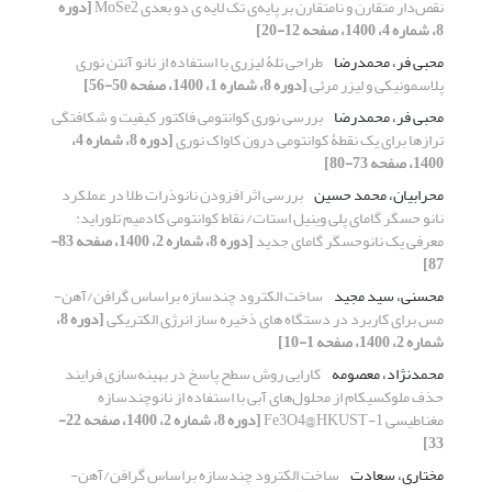
نقص‌دار متقارن و نامتقارن بر پایه‌ی تک لایه ی دو بعدی MoSe2
[دوره
8، شماره 4، 1400، صفحه 12-20]
محبی فر، محمدرضا
طراحی تلۀ لیزری با استفاده از نانو آنتن نوری
پلاسمونیکی و لیزر مرئی
[دوره 8، شماره 1، 1400، صفحه 50-56]
محبی فر، محمدرضا
بررسی نوری کوانتومی فاکتور کیفیت و شکافتگی
ترازها برای یک نقطۀ کوانتومی درون کاواک نوری
[دوره 8، شماره 4،
1400، صفحه 73-80]
محرابیان، محمد حسین
بررسی اثر افزودن نانوذرات طلا در عملکرد
نانو حسگر گامای پلی وینیل استات/ نقاط کوانتومی کادمیم تلوراید:
معرفی یک نانوحسگر گامای جدید
[دوره 8، شماره 2، 1400، صفحه 83-
87]
محسنی، سید مجید
ساخت الکترود چندسازه براساس گرافن/آهن-
مس برای کاربرد در دستگاه های ذخیره ساز انرژی الکتریکی
[دوره 8،
شماره 2، 1400، صفحه 1-10]
محمدنژاد، معصومه
کارایی روش سطح پاسخ در بهینه‌سازی فرایند
حذف ملوکسیکام از محلول‌های آبی با استفاده از نانو‌چندسازه
مغناطیسی Fe3O4@HKUST-1
[دوره 8، شماره 2، 1400، صفحه 22-
33]
مختاری، سعادت
ساخت الکترود چندسازه براساس گرافن/آهن-