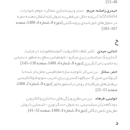
48-53]
حیدری رامشه، مریم
سنتز و بهینه‌سازی عملکرد جوهرنانوذرات
Cu2ZnSnS4 برپایه حلال غیرقطبی به عنوان لایه انتقال‌دهنده حفره
در سلول‌های خورشیدی پروسکایتی
[دوره 8، شماره 4، 1400، صفحه
167-181]
خ
خدایی، مهدی
تاثیر غلظت الکترولیت آمونیم فلوراید در فرایند
آندایزینگ تیتانیم بر زبری میکرو- نانومقیاس سطح به منظور دستیابی
به خاصیت ابرآبگریزی
[دوره 8، شماره 4، 1400، صفحه 138-145]
خمر، ساناز
بررسی اثر نانو‌چندسازه مغناطیسی عامل‌دار شده با
کربوکسی متیل β-‌سیکلودکسترین برای تخریب سونو فتوکاتالیستی
بی‌فنیل‌های پلی‌کلره از روغن ترانسفورماتور
[دوره 8، شماره 2، 1400،
صفحه 11-21]
خوئینی، فرهاد
بررسی نظری ویژگی های ساختاری و الکترونی
دودکاهدران سیلیسیمی، به عنوان حسگرنوری -شیمیایی با روش
نظریه‌ی تابعی چگالی
[دوره 8، شماره 4، 1400، صفحه 32-41]
د