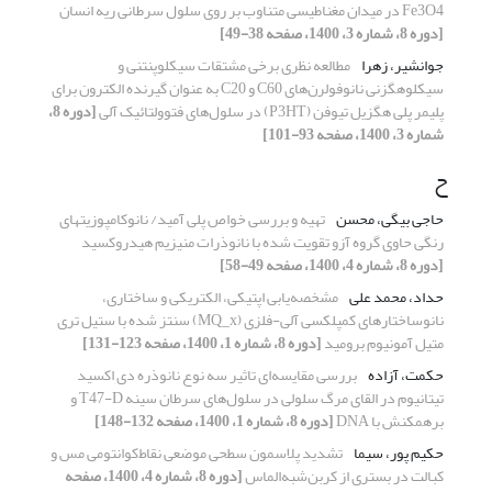
Fe3O4 در میدان مغناطیسی متناوب بر روی سلول سرطانی ریه انسان
[دوره 8، شماره 3، 1400، صفحه 38-49]
جوانشیر، زهرا
مطالعه نظری برخی مشتقات سیکلوپنتنی و
سیکلوهگزنی نانوفولرن‌های C60 و C20 به عنوان گیرنده الکترون برای
پلیمر پلی هگزیل تیوفن (P3HT) در سلول‌های فتوولتائیک آلی
[دوره 8،
شماره 3، 1400، صفحه 93-101]
ح
حاجی بیگی، محسن
تهیه و بررسی خواص پلی آمید/ نانوکامپوزیتهای
رنگی حاوی گروه آزو تقویت شده با نانوذرات منیزیم هیدروکسید
[دوره 8، شماره 4، 1400، صفحه 49-58]
حداد، محمد علی
مشخصه‌یابی اپتیکی، الکتریکی و ساختاری،
نانوساختارهای کمپلکسی آلی-فلزی (MQ_x) سنتز شده با ستیل تری
متیل آمونیوم برومید
[دوره 8، شماره 1، 1400، صفحه 123-131]
حکمت، آزاده
بررسی مقایسه‌ای تاثیر سه نوع نانوذره دی اکسید
تیتانیوم در القای مرگ سلولی در سلول‌های سرطان سینه T47-D و
برهمکنش با DNA
[دوره 8، شماره 1، 1400، صفحه 132-148]
حکیم پور، سیما
تشدید پلاسمون ‌سطحی ‌موضعی نقاط‌کوانتومی مس و
کبالت در بستری از کربن‌شبه‌الماس
[دوره 8، شماره 4، 1400، صفحه