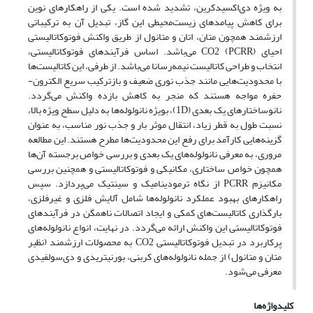
به ویژه دی‌اکسیدکرین، تشدید شده است. یکی از راهکارهای نوین
برای کاهش پیامدهای زیست‌محیطی این گاز، تبدیل آن به ترکیباتی
ارزشمند همچون متان، اتان و متانول از طریق واکنش فوتوکاتالیستی
احیای CO2 (PCRR) می‌باشد. اساس فرآیندهای فوتوکاتالیستی،
انتخاب و طراحی کاتالیست نیمه‌رسانا می‌باشد. از طرفی، این کاتالیست‌ها
با محدودیت‌هایی مانند جذب نوری ضعیف و بازترکیب سریع الکترون-
حفره مواجه هستند که منجر به کاهش بازده واکنش می‌گردد.
نانوساختارهای یک بعدی (1D)، بویژه نانولوله‌ها به دلیل سطح ویژه بالا،
نسبت طول به قطر زیاد، انتقال موثر بار و جذب نور مناسب، به عنوان
گزینه‌هایی کارآمد برای رفع این محدودیت‌ها مطرح هستند. این مطالعه
مروری، به معرفی نانولوله‌های یک بعدی و بررسی خواص برجسته آن‌ها
همچون خواص ساختاری، مکانیکی و فوتوکاتالیستی و همچنین بررسی
مکانیزم PCRR از نگاه ترمودینامیک و سینتیک می‌پردازد. سپس
راهکارهای بهبود عملکرد نانولوله‌ها شامل آلایش فلزی و غیرفلزی،
بارگذاری کاتالیست‌های کمکی و ایجاد اتصالات ناهمگن در فرآیندهای
فوتوکاتالیستی این واکنش ارائه می‌گردد. در نهایت، انواع نانولوله‌های
پرکاربرد در تبدیل فوتوکاتالیستی CO2 به محصولات ارزشمند (نظیر
متان و متانول) از جمله نانولوله‌های کربنی، بورنیتریدی و دی‌سولفیدی
معرفی می‌شود.
کلیدواژه‌ها