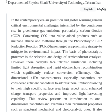
3
Department of Physics, Sharif University of Technology, Tehran, Iran
چکیده
English
In the contemporary era, air pollution and global warming remain
critical environmental challenges, intensified by the continuous
rise in greenhouse gas emissions, particularly carbon dioxide
(CO2). Converting CO2 into value-added products such as
methane, ethane, and methanol through the Photocatalytic CO2
Reduction Reaction (PCRR) has emerged as a promising strategy to
mitigate its environmental impact. The basis of photocatalytic
processes is the selection and design of semiconductor catalysts.
However, these catalysts face intrinsic limitations, including
limited light absorption and rapid electron–hole recombination,
which significantly reduce conversion efficiency. One-
dimensional (1D) nanostructures, especially nanotubes, are
considered efficient candidates to address these limitations owing
to their high specific surface area, large aspect ratio, enhanced
charge transport properties, and improved light-harvesting
capability. This review presents an introduction to one-
dimensional nanotubes and examines their prominent properties
such as structural, mechanical and photocatalytic ones. It also