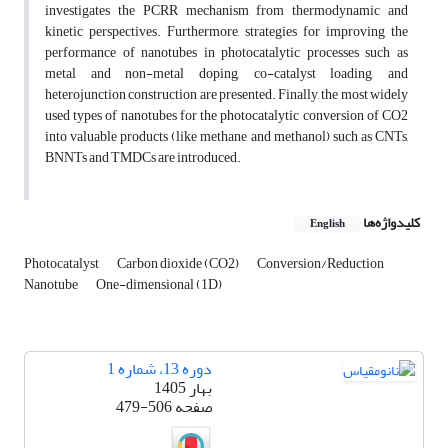
investigates the PCRR mechanism from thermodynamic and
kinetic perspectives. Furthermore, strategies for improving the
performance of nanotubes in photocatalytic processes such as
metal and non-metal doping, co-catalyst loading, and
heterojunction construction are presented. Finally, the most widely
used types of nanotubes for the photocatalytic conversion of CO2
into valuable products (like methane and methanol) such as CNTs,
BNNTs and TMDCs are introduced.
کلیدواژه‌ها
English
Photocatalyst
Carbon dioxide (CO2)
Conversion/Reduction
Nanotube
One-dimensional (1D)
دوره 13، شماره 1
بهار 1405
صفحه
479-506