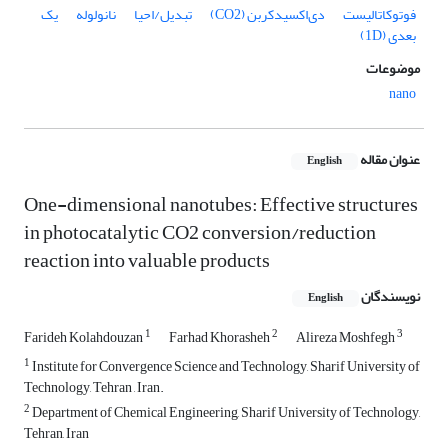
فوتوکاتالیست
دی‌اکسیدکربن (CO2)
تبدیل/احیا
نانولوله
یک
بعدی (1D)
موضوعات
nano
عنوان مقاله
English
One-dimensional nanotubes: Effective structures
in photocatalytic CO2 conversion/reduction
reaction into valuable products
نویسندگان
English
1
2
3
Farideh Kolahdouzan
Farhad Khorasheh
Alireza Moshfegh
1
Institute for Convergence Science and Technology, Sharif University of
Technology, Tehran , Iran.
2
Department of Chemical Engineering, Sharif University of Technology,
Tehran, Iran