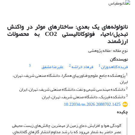
نانولوله‌های یک بعدی: ساختارهای موثر در واکنش
تبدیل/احیاء فوتوکاتالیستی CO2 به محصولات
ارزشمند
نوع مقاله : مقاله پژوهشی
نویسندگان
3
2
1
فریده کلاهدوزان
فرهاد خراشه
علیرضا مشفق
1
پژوهشکده جامع علوم و فناوریهای همگرا، دانشگاه صنعتی شریف، تهران،
ایران
2
دانشکده مهندسی شیمی و نفت،دانشگاه صنعتی شریف، تهران، ایران
3
دانشکده فیزیک، دانشگاه صنعتی شریف، تهران، ایران
10.22034/ns.2026.2088702.1425
چکیده
آلودگی هوا و افزایش دمای زمین از مهمترین چالش‌های زیست محیطی
عصر حاضر به شمار می‌رود که با رشد مداوم انتشار گازهای گلخانه‌ای،