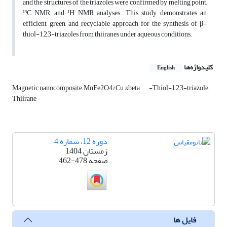
and the structures of the triazoles were confirmed by melting point,
¹³C NMR, and ¹H NMR analyses. This study demonstrates an
efficient, green, and recyclable approach for the synthesis of β-
thiol-1,2,3-triazoles from thiiranes under aqueous conditions.
کلیدواژه‌ها
English
Magnetic nanocomposite, MnFe2O4/Cu, &‌‌beta
-Thiol-1,2,3-triazole,
Thiirane
دوره 12، شماره 4
زمستان 1404
صفحه
462-478
فایل ها