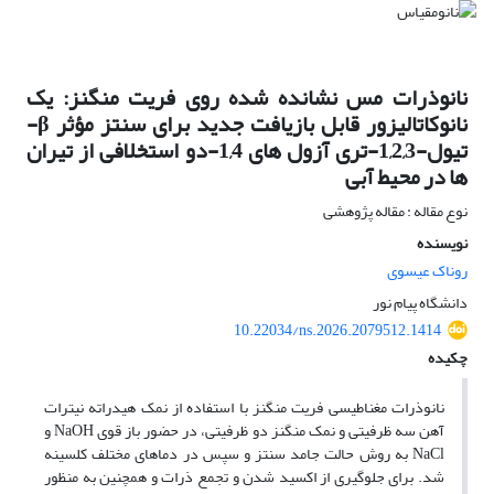
نانوذرات مس نشانده شده روی فریت منگنز: یک
نانوکاتالیزور قابل بازیافت جدید برای سنتز مؤثر β-
تیول-1,2,3-تری آزول های 1,4-دو استخلافی از تیران
ها در محیط آبی
نوع مقاله : مقاله پژوهشی
نویسنده
روناک عیسوی
دانشگاه پیام نور
10.22034/ns.2026.2079512.1414
چکیده
نانوذرات مغناطیسی فریت منگنز با استفاده از نمک هیدراته نیترات
آهن سه ظرفیتی و نمک منگنز دو ظرفیتی، در حضور باز قوی NaOH و
NaCl به روش حالت جامد سنتز و سپس در دماهای مختلف کلسینه
شد. برای جلوگیری از اکسید شدن و تجمع ذرات و همچنین به منظور