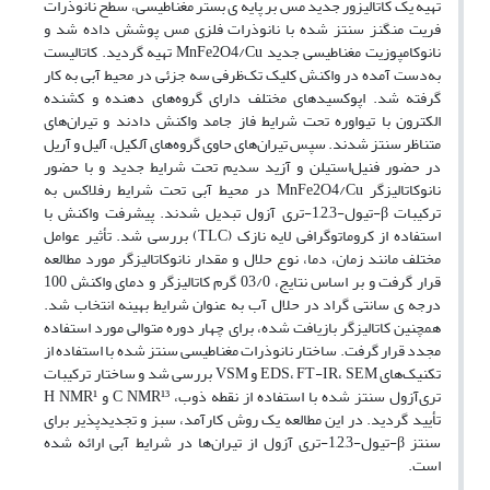
تهیه یک کاتالیزور جدید مس بر پایه ی بستر مغناطیسی، سطح نانوذرات
فریت منگنز سنتز شده با نانوذرات فلزی مس پوشش داده شد و
نانوکامپوزیت مغناطیسی جدید MnFe2O4/Cu تهیه گردید. کاتالیست
به‌دست آمده در واکنش کلیک تک‌ظرفی سه جزئی در محیط آبی به کار
گرفته شد. اپوکسیدهای مختلف دارای گروه‌های دهنده و کشنده
الکترون با تیواوره تحت شرایط فاز جامد واکنش دادند و تیران‌های
متناظر سنتز شدند. سپس تیران‌های حاوی گروه‌های آلکیل، آلیل و آریل
در حضور فنیل‌استیلن و آزید سدیم تحت شرایط جدید و با حضور
نانوکاتالیزگر MnFe2O4/Cu در محیط آبی تحت شرایط رفلاکس به
ترکیبات β-تیول-1,2,3-تری آزول تبدیل شدند. پیشرفت واکنش با
استفاده از کروماتوگرافی لایه نازک (TLC) بررسی شد. تأثیر عوامل
مختلف مانند زمان، دما، نوع حلال و مقدار نانوکاتالیزگر مورد مطالعه
قرار گرفت و بر اساس نتایج، 03/0 گرم کاتالیزگر و دمای واکنش 100
درجه ی سانتی گراد در حلال آب به عنوان شرایط بهینه انتخاب شد.
همچنین کاتالیزگر بازیافت شده، برای چهار دوره متوالی مورد استفاده
مجدد قرار گرفت. ساختار نانوذرات مغناطیسی سنتز شده با استفاده از
تکنیک‌های EDS، FT-IR، SEM و VSM بررسی شد و ساختار ترکیبات
تری‌آزول سنتز شده با استفاده از نقطه ذوب، C NMR¹³ و H NMR¹
تأیید گردید. در این مطالعه یک روش کارآمد، سبز و تجدیدپذیر برای
سنتز β-تیول-1,2,3-تری آزول از تیران‌ها در شرایط آبی ارائه شده
است.