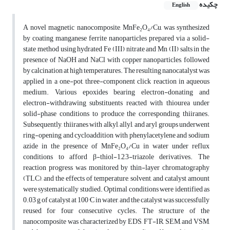
چکیده
English
A novel magnetic nanocomposite, MnFe₂O₄/Cu, was synthesized
by coating manganese ferrite nanoparticles prepared via a solid-
state method using hydrated Fe (III) nitrate and Mn (II) salts in the
presence of NaOH and NaCl with copper nanoparticles, followed
by calcination at high temperatures. The resulting nanocatalyst was
applied in a one-pot, three-component click reaction in aqueous
medium. Various epoxides bearing electron-donating and
electron-withdrawing substituents reacted with thiourea under
solid-phase conditions to produce the corresponding thiiranes.
Subsequently, thiiranes with alkyl, allyl, and aryl groups underwent
ring-opening and cycloaddition with phenylacetylene and sodium
azide in the presence of MnFe₂O₄/Cu in water under reflux
conditions to afford β-thiol-1,2,3-triazole derivatives. The
reaction progress was monitored by thin-layer chromatography
(TLC), and the effects of temperature, solvent, and catalyst amount
were systematically studied. Optimal conditions were identified as
0.03 g of catalyst at 100 °C in water, and the catalyst was successfully
reused for four consecutive cycles. The structure of the
nanocomposite was characterized by EDS, FT-IR, SEM, and VSM,