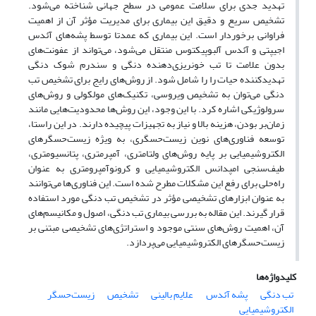
تهدید جدی برای سلامت عمومی در سطح جهانی شناخته می‌شود.
تشخیص سریع و دقیق این بیماری برای مدیریت مؤثر آن از اهمیت
فراوانی برخوردار است. این بیماری که عمدتا توسط پشه‌های آئدس
اجیپتی و آئدس آلبوپیکتوس منتقل می‌شود، می‌تواند از عفونت‌های
بدون علامت تا تب خونریزی‌دهنده دنگی و سندرم شوک دنگی
تهدیدکننده حیات را را شامل شود. از روش‌های رایج برای تشخیص تب
دنگی می‌توان به تشخیص ویروسی، تکنیک‌های مولکولی و روش‌های
سرولوژیکی اشاره کرد. با این وجود، این روش‌ها محدودیت‌هایی مانند
زمان‌بر بودن، هزینه بالا و نیاز به تجهیزات پیچیده دارند. در این راستا،
توسعه فناوری‌های نوین زیست‌حسگری، به ویژه زیست‌حسگرهای
الکتروشیمیایی بر پایه روش‌های ولتامتری، آمپرمتری، پتانسیومتری،
طیف‌سنجی امپدانس الکتروشیمیایی و کرونوآمپرومتری به عنوان
راه‌حلی برای رفع این مشکلات مطرح شده است. این فناوری‌ها می‌توانند
به عنوان ابزارهای تشخیصی مؤثر در تشخیص تب دنگی مورد استفاده
قرار گیرند. این مقاله به بررسی بیماری تب دنگی، اصول و مکانیسم‌های
آن، اهمیت روش‌های سنتی موجود و استراتژی‌های تشخیصی مبتنی بر
زیست‌حسگرهای الکتروشیمیایی می‌پردازد.
کلیدواژه‌ها
تب دنگی
پشه آئدس
علایم بالینی
تشخیص
زیست‌حسگر
الکتروشیمیایی