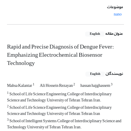
موضوعات
nano
عنوان مقاله
English
Rapid and Precise Diagnosis of Dengue Fever:
Emphasizing Electrochemical Biosensor
Technology
نویسندگان
English
1
2
3
Mahsa Kalantar
Ali Hossein Rezayan
hassan hajghassem
1
School of Life Science Engineering, College of Interdisciplinary
Science and Technology, University of Tehran, Tehran, Iran.
2
School of Life Science Engineering, College of Interdisciplinary
Science and Technology, University of Tehran, Tehran, Iran
3
School of Intelligent Systems, College of Interdisciplinary Science and
Technology, University of Tehran, Tehran, Iran.