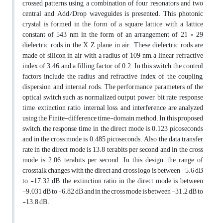
crossed patterns using a combination of four resonators and two
central and Add/Drop waveguides is presented. This photonic
crystal is formed in the form of a square lattice with a lattice
constant of 543 nm in the form of an arrangement of 21 × 29
dielectric rods in the X Z plane in air. These dielectric rods are
made of silicon in air with a radius of 109 nm, a linear refractive
index of 3.46, and a filling factor of 0.2. In this switch, the control
factors include the radius and refractive index of the coupling,
dispersion, and internal rods. The performance parameters of the
optical switch such as normalized output power, bit rate, response
time, extinction ratio, internal loss, and interference are analyzed
using the Finite-difference time-domain method. In this proposed
switch, the response time in the direct mode is 0.123 picoseconds
and in the cross mode is 0.485 picoseconds. Also, the data transfer
rate in the direct mode is 13.8 terabits per second and in the cross
mode is 2.06 terabits per second. In this design, the range of
crosstalk changes with the direct and cross logo is between -5.6 dB
to -17.32 dB, the extinction ratio in the direct mode is between
-9.031 dB to -6.82 dB and in the cross mode is between -31.2 dB to
-13.8 dB.