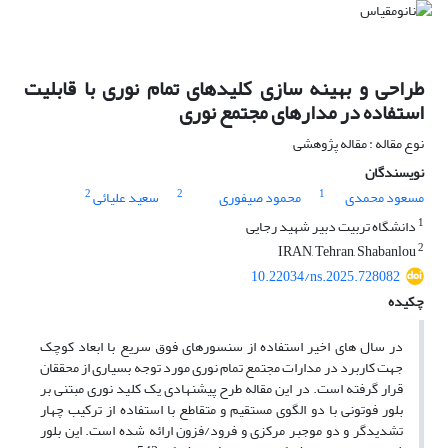
طراحی و بهینه سازی کلیدهای تمام نوری با قابلیت
استفاده در مدارهای مجتمع نوری
نوع مقاله : مقاله پژوهشی
نویسندگان
2
2
1
مسعود محمدی
محمود صیفوری
سعید علیائی
1
دانشگاه تربیت دبیر شهید رجایی
2
IRAN, Tehran, Shabanlou
10.22034/ns.2025.728082
چکیده
در سال های اخیر استفاده از سنسورهای فوق سریع با ابعاد کوچک
جهت کاربرد در مدارات مجتمع تمام نوری مورد توجه بسیاری از محققان
قرار گرفته است. در این مقاله طرح پیشنهادی یک کلید نوری مبتنی بر
بلور فوتونی با دو الگوی مستقیم و متقاطع با استفاده از ترکیب چهار
تشدیدگر و دو موجبر مرکزی و فرود/فزون ارائه شده است. این بلور