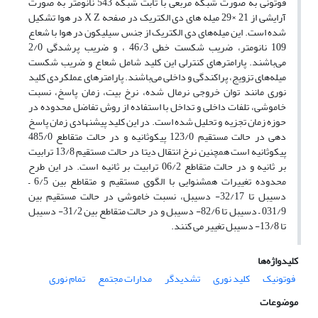
فوتونی به صورت شبکه مربعی با ثابت شبکه 543 نانومتر به صورت
آرایشی از 21 ×29 میله های دی الکتریک در صفحه X Z در هوا تشکیل
شده است. این میله‌های دی الکتریک از جنس سیلیکون در هوا با شعاع
109 نانومتر، ضریب شکست خطی 46/3 ، و ضریب پرشدگی 2/0
می‌باشند. پارامترهای کنترلی این کلید شامل شعاع و ضریب شکست
میله‌های تزویج، پراکندگی و داخلی می‌باشند. پارامترهای عملکردی کلید
نوری مانند توان خروجی نرمال شده، نرخ بیت، زمان پاسخ، نسبت
خاموشی، تلفات داخلی و تداخل با استفاده از روش تفاضل محدوده در
حوزه زمان تجزیه و تحلیل شده است. در این کلید پیشنهادی زمان پاسخ
دهی در حالت مستقیم 123/0 پیکوثانیه و در حالت متقاطع 485/0
پیکوثانیه است همچنین نرخ انتقال دیتا در حالت مستقیم 13/8 ترابیت
بر ثانیه و در حالت متقاطع 06/2 ترابیت بر ثانیه است. در این طرح
محدوده تغییرات همشنوایی با الگوی مستقیم و متقاطع بین 6/5 –
دسیبل تا 32/17- دسیبل، نسبت خاموشی در حالت مستقیم بین
031/9 – دسیبل تا 82/6- دسیبل و در حالت متقاطع بین 31/2- دسیبل
تا 13/8- دسیبل تغییر می کنند.
کلیدواژه‌ها
فوتونیک
کلید نوری
تشدیدگر
مدارات مجتمع
تمام نوری
موضوعات