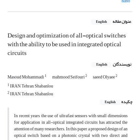
nano
عنوان مقاله
English
Design and optimization of all-optical switches
with the ability to be used in integrated optical
circuits
نویسندگان
English
1
2
2
Masoud Mohammadi
mahmood Seifouri
saeed Olyaee
1
IRAN, Tehran, Shabanlou
2
IRAN, Tehran, Shabanlou
چکیده
English
In recent years, the use of ultrafast sensors with small dimensions
for application in all-optical integrated circuits has attracted the
attention of many researchers. In this paper, a proposed design of an
optical switch based on a photonic crystal with two direct and