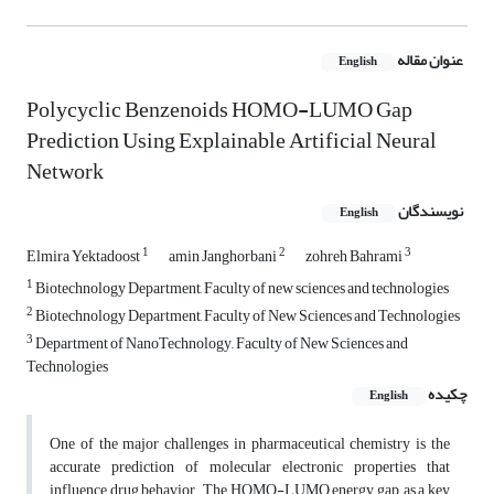
عنوان مقاله
English
Polycyclic Benzenoids HOMO-LUMO Gap
Prediction Using Explainable Artificial Neural
Network
نویسندگان
English
1
2
3
Elmira Yektadoost
amin Janghorbani
zohreh ‌Bahrami
1
Biotechnology Department, Faculty of new sciences and technologies
2
Biotechnology Department, Faculty of New Sciences and Technologies
3
Department of NanoTechnology,, Faculty of New Sciences and
Technologies
چکیده
English
One of the major challenges in pharmaceutical chemistry is the
accurate prediction of molecular electronic properties that
influence drug behavior. The HOMO-LUMO energy gap, as a key