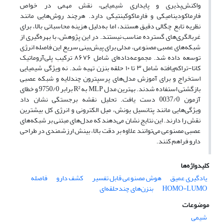
واکنش‌پذیری و پایداری شیمیایی، نقش مهمی در خواص
فارماکودینامیکی و فارماکوکینتیکی دارد. هرچند روش‌هایی مانند
نظریه تابع چگالی دقیق هستند، اما به‌دلیل هزینه محاسباتی بالا، برای
غربالگری‌های گسترده مناسب نیستند. در این پژوهش، با بهره‌گیری از
شبکه‌های عصبی مصنوعی، مدلی برای پیش‌بینی سریع این فاصله انرژی
توسعه داده شد. مجموعه‌داده‌ای شامل ۸۶۷۶ ترکیب پلی‌آروماتیک
کاتا-تراکم‌یافته شامل ۳ تا ۱۰ حلقه بنزن تهیه شد. نه ویژگی شیمیایی
استخراج و برای آموزش مدل‌های پرسپترون چندلایه و شبکه عصبی
بازگشتی استفاده شدند. بهترین مدل MLP به R² برابر 9750/0 و خطای
آزمون 0037/0 دست یافت. تحلیل نقشه برجستگی نشان داد
ویژگی‌هایی مانند پتانسیل یونش، میل الکترونی و انرژی کل بیشترین
نقش را دارند. این نتایج نشان می‌دهند که مدل‌های مبتنی بر شبکه‌های
عصبی مصنوعی می‌توانند علاوه بر دقت بالا، بینش‌ ارزشمندی در طراحی
دارو فراهم کنند.
کلیدواژه‌ها
یادگیری عمیق
هوش مصنوعی قابل تفسیر
کشف دارو
فاصله
HOMO-LUMO
بنزن‌های چندحلقه‌ای
موضوعات
شیمی