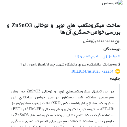
ساخت میکرومکعب های توپر و توخالی ZnSnO3 و
بررسی خواص حسگری آن ها
نوع مقاله : مقاله پژوهشی
نویسندگان
شیوا عزیزی
ایرج کاظمی نژاد
گروه فیزیک، دانشکده علوم، دانشگاه شهید چمران اهواز، اهواز، ایران
10.22034/ns.2025.722234
چکیده
در این تحقیق میکرومکعب‌های توپر و توخالی ZnSnO3 به روش
هم‌رسوبی ساخته شد. به‌منظور بررسی خواص ساختاری این
میکرومکعب‌ها، از پراش اشعه ایکس XRD))، تبدیل فوریه مادون قرمز
(FT-IR)، میکروسکوپ الکترونی روبشی میدانی (SEM-FE) و (BET)
استفاده گردید، که نتایج نشان می‌دهد میکرومکعب‌هایZnSnO3 با
خلوص بالایی ساخته شده‌اند، سپس برای انجام تست‌های حسگری
ذرات سنتز شده محلول مناسبی را آماده و بر زیرلایه کوت شده با طلا