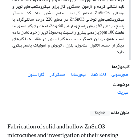
لایه نشانی کرده و آزمون حسگری گاز برای میکرومکعب‌های توپر و
توخالی ZnSnO3 انجام گردید. نتایج نشان داد که حسگر
میکرومکعب‌های توخالی ZnSnO3 در دمای 220 درجه سانتی‌گراد با
پاسخ بازدهی 53 و زمان پاسخ و بازیابی (34 و 35 ثانیه) برای گاز استون با
غلظت ppm 100 بازدهی بهتری را نسبت به نمونۀ توپر از خود نشان داده
است. همچنین این حسگر نسبت به گاز استون در مقایسه با گازهای
دیگر از جمله: اتانول، متانول، بنزن ، تولوئن و آمونیاک پاسخ بهتری
دارد.
کلیدواژه‌ها
هم‌رسوبی
ZnSnO3
نیم‌رسانا
حسگر گاز
گاز استون
موضوعات
فیزیک
عنوان مقاله
English
Fabrication of solid and hollow ZnSnO3
microcubes and investigation of their sensing