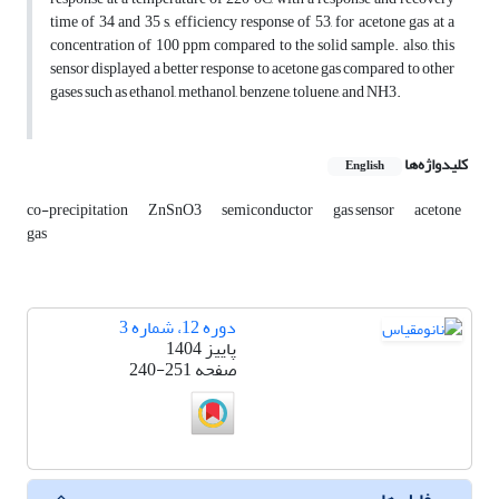
time of 34 and 35 s, efficiency response of 53, for acetone gas at a
concentration of 100 ppm compared to the solid sample. also, this
sensor displayed a better response to acetone gas compared to other
gases such as ethanol, methanol, benzene, toluene, and NH3.
کلیدواژه‌ها
English
co-precipitation
ZnSnO3
semiconductor
gas sensor
acetone
gas
دوره 12، شماره 3
پاییز 1404
صفحه
240-251