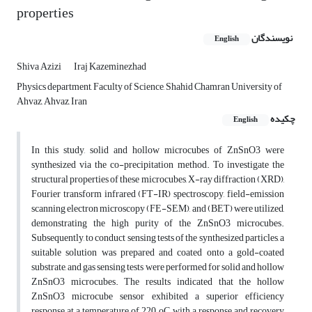
properties
نویسندگان
English
Shiva Azizi
Iraj Kazeminezhad
Physics department, Faculty of Science, Shahid Chamran University of
Ahvaz, Ahvaz, Iran
چکیده
English
In this study, solid and hollow microcubes of ZnSnO3 were
synthesized via the co-precipitation method. To investigate the
structural properties of these microcubes, X-ray diffraction (XRD),
Fourier transform infrared (FT-IR) spectroscopy, field-emission
scanning electron microscopy (FE-SEM), and (BET) were utilized,
demonstrating the high purity of the ZnSnO3 microcubes.
Subsequently, to conduct sensing tests of the synthesized particles, a
suitable solution was prepared and coated onto a gold-coated
substrate, and gas sensing tests were performed for solid and hollow
ZnSnO3 microcubes. The results indicated that the hollow
ZnSnO3 microcube sensor exhibited a superior efficiency
response at a temperature of 220 oC, with a response and recovery