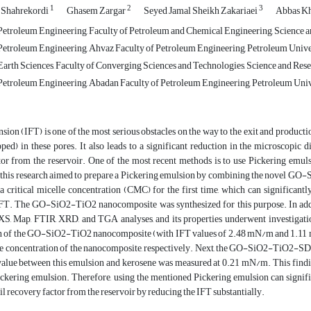
1
2
3
 Shahrekordi
Ghasem Zargar
Seyed Jamal Sheikh Zakariaei
Abbas K
etroleum Engineering, Faculty of Petroleum and Chemical Engineering, Science and
etroleum Engineering, Ahvaz Faculty of Petroleum Engineering, Petroleum Univer
arth Sciences, Faculty of Converging Sciences and Technologies, Science and Resea
etroleum Engineering, Abadan Faculty of Petroleum Engineering, Petroleum Unive
ension (IFT) is one of the most serious obstacles on the way to the exit and productio
pped) in these pores. It also leads to a significant reduction in the microscopic 
tor from the reservoir. One of the most recent methods is to use Pickering emuls
 this research aimed to prepare a Pickering emulsion by combining the novel GO-
 a critical micelle concentration (CMC) for the first time, which can significantl
IFT. The GO-SiO2-TiO2 nanocomposite was synthesized for this purpose. In addi
 Map, FTIR, XRD, and TGA analyses, and its properties underwent investigat
n of the GO-SiO2-TiO2 nanocomposite (with IFT values of 2.48 mN/m and 1.11 mN/
ve concentration of the nanocomposite, respectively. Next, the GO-SiO2-TiO2-SD
value between this emulsion and kerosene was measured at 0.21 mN/m. This findin
kering emulsion. Therefore, using the mentioned Pickering emulsion can significa
il recovery factor from the reservoir by reducing the IFT substantially.