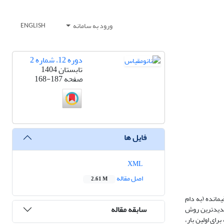
ورود به سامانه
ENGLISH
دوره 12، شماره 2
تابستان 1404
صفحه
168-187
فایل ها
XML
اصل مقاله
2.61 M
قیمانده (به دام
سابقه مقاله
جدیدترین روش
ای اولین بار،