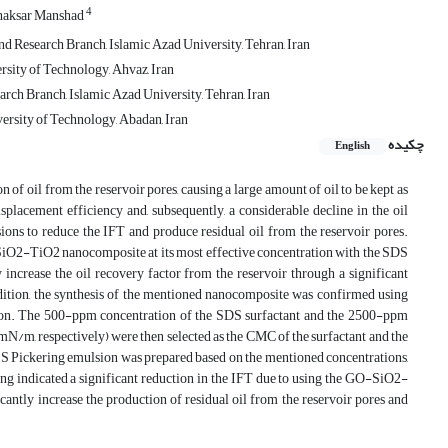
4
haksar Manshad
 Research Branch, Islamic Azad University, Tehran, Iran
sity of Technology, Ahvaz, Iran
rch Branch, Islamic Azad University, Tehran, Iran
rsity of Technology, Abadan, Iran
چکیده
English
n of oil from the reservoir pores, causing a large amount of oil to be kept as
displacement efficiency and, subsequently, a considerable decline in the oil
ions to reduce the IFT and produce residual oil from the reservoir pores.
SiO2-TiO2 nanocomposite at its most effective concentration with the SDS
y increase the oil recovery factor from the reservoir through a significant
tion, the synthesis of the mentioned nanocomposite was confirmed using
ion. The 500-ppm concentration of the SDS surfactant and the 2500-ppm
m, respectively) were then selected as the CMC of the surfactant and the
S Pickering emulsion was prepared based on the mentioned concentrations,
g indicated a significant reduction in the IFT due to using the GO-SiO2-
ntly increase the production of residual oil from the reservoir pores and