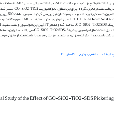
امولسیون پیکرینگی، از ترکیب نانوکامپوزیت نوین GO-SiO2-TiO2، در موث
کاهش قابل ملاحظه ی کشش بین سطحی، بتواند سبب افزایش چشمگیر ضریب بازی
استفاده از آنالیزهای: M، EDXS، Map، FTIR، XRD
SDS، با IFT 2.48 میلی نیوتن بر متر و نیز غلظت 2500 پی پی ام نانوکامپوزیت SiO2-TiO2
بر متر اندازه گیری شد. این یافته، نشان دهنده ی کاهش قابل ملاحظه ی IFT، به دلیل استفاده از امولسیون پیکری
پیکرینگ
حلقه ی دونوی
کاهش IFT
l Study of the Effect of GO-SiO2-TiO2-SDS Pickering 