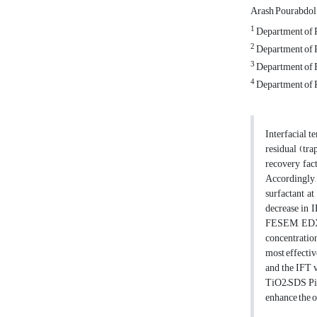
Arash Pourabdol
1
Department of P
2
Department of P
3
Department of E
4
Department of P
Interfacial t
residual (tra
recovery fac
Accordingly,
surfactant at
decrease in 
FESEM, EDXS,
concentratio
most effecti
and the IFT 
TiO2–SDS Pic
enhance the o