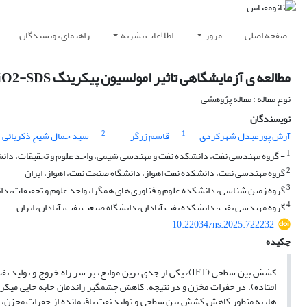
صفحه اصلی
مرور
اطلاعات نشریه
راهنمای نویسندگان
مطالعه ی آزمایشگاهی تاثیر امولسیون پیکرینگ GO-SiO2-TiO2-SDS بر روی کشش بین سطحی
نوع مقاله : مقاله پژوهشی
نویسندگان
3
2
1
آرش پورعبدل شهرکردی
قاسم زرگر
سید جمال شیخ ذکریائی
1
- گروه مهندسی نفت، دانشکده نفت و مهندسی شیمی، واحد علوم و تحقیقات، دانشگاه
2
گروه مهندسی نفت، دانشکده نفت اهواز، دانشگاه صنعت نفت، اهواز، ایران
3
گروه زمین شناسی، دانشکده علوم و فناوری های همگرا، واحد علوم و تحقیقات، دانش
4
گروه مهندسی نفت، دانشکده نفت آبادان، دانشگاه صنعت نفت، آبادان، ایران
10.22034/ns.2025.722232
چکیده
کشش بین سطحی (IFT)، یکی از جدی ترین موانع، بر سر راه خر
افتاده)، در حفرات مخزن و در نتیجه، کاهش چشمگیر راندمان جابه جایی می
ها، به منظور کاهش کشش بین سطحی و تولید نفت باقیمانده از حفرات مخزن، اس