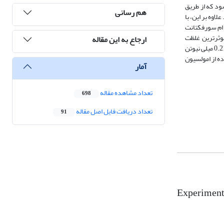
رترین غلظت نانوکامپوزیت و سورفکتانت SDS، در غلظت بحرانی میسل (CMC)، ساخته شود که از طریق
هم رسانی
افت نفت از مخزن، گردد. برای این منظور، نانوکامپوزیت GO-SiO2-TiO2، سنتز شد. علاوه بر این، با
FESE و TGA، سنتز نانوکامپوزیت مذکور تایید شد و خصوصیات آن نیز بررسی گردید. سپس، غلظت 500 پی پی ام سورفکتانت
GO-، با IFT 1.11 میلی نیوتن بر متر، به ترتیب، CMC سورفکتانت و موثرترین غلظت
ارجاع به این مقاله
نانوکامپوزیت، تعیین شدند. سپس، بر اساس غلظت های مذکور، امولسیون پیکرینگ GO-SiO2-TiO2–SDS، ساخته شد و مقدار IFT بین این امولسیون و نفت سفید، 0.21 میلی نیوتن
نگ GO-SiO2-TiO2–SDS، می باشد. بنابراین، استفاده از امولسیون
آمار
تعداد مشاهده مقاله
698
تعداد دریافت فایل اصل مقاله
91
Experimenta