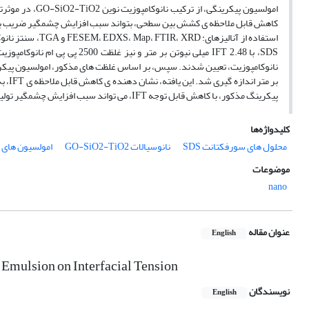
پیکرینگ مذکور، با کاهش قابل توجه IFT، می تواند سبب افزایش چشمگیر تولید نفت باقیمانده از حفرات مخزن و در نتیجه، افزایش ضریب بازیافت نفت، از مخزن شود.
کلیدواژه‌ها
محلول های سورفکتانت SDS
نانوسیالات GO-SiO2-TiO2
امولسیون های 
موضوعات
nano
عنوان مقاله
English
Emulsion on Interfacial Tension
نویسندگان
English