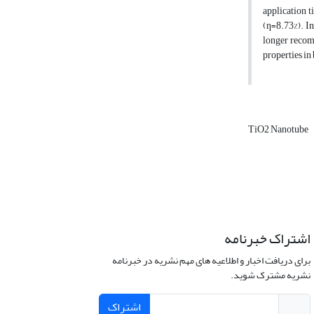
application t
(ƞ=8.73%). I
longer recom
properties in 
TiO2 Nanotube
اشتراک خبرنامه
برای دریافت اخبار و اطلاعیه های مهم نشریه در خبرنامه
نشریه مشترک شوید.
اشتراک