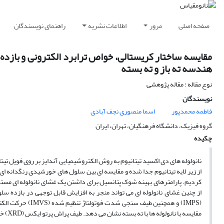
صفحه اصلی
مرور
اطلاعات نشریه
راهنمای نویسندگان
مقایسه ساختار کریستالی، خواص ترابرد الکترونی و بازده 
هندسه ته باز و ته بسته
نوع مقاله : مقاله پژوهشی
نویسندگان
فاطمه محمدپور
اسما منصوری نجف آبادی
گروه فیزیک، دانشگاه فرهنگیان، تهران، ایران
چکیده
نانولوله های دی اکسید تیتانیوم به روش الکتروشیمیایی آندایز بر روی فویل تیتا
از زیر لایه تیتانیوم جدا شده و مقایسه ای بین سلول های خورشیدی رنگدانه ای 
(IMPS) و همچنین ط
مقایسه با نانولوله ها با ته بسته نشان می دهد. طیف پراش پرتو ایکس (XRD) خواص بلوری مشابهی را در هر دو ساختار نشان می دهد.