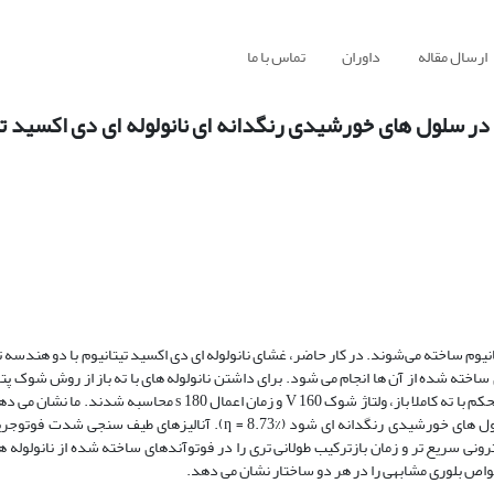
ارسال مقاله
داوران
تماس با ما
در سلول های خورشیدی رنگدانه ای نانولوله ای دی اکسید تیت
نیوم ساخته می‌شوند. در کار حاضر، غشای نانولوله ای دی اکسید تیتانیوم با دو هندسه ته
ساخته شده از آن ها انجام می شود. برای داشتن نانولوله های با ته باز از روش شوک پت
کردیم. پارامترهای بهینه شوک پتانسیل برای داشتن یک غشای نانولوله ای مستحکم با ته کاملا باز، ولتاژ شوک V 160 و زم
از چنین غشای نانولوله ای می تواند منجر به افزایش قابل توجهی در بازده سلول های خورشیدی رنگدانه ای شود (%8.73 = ƞ).
یف سنجی شدت فوتولتاژ تنظیم شده (IMVS) حرکت الکترونی سریع تر و زمان بازترکیب طولانی تری را در فوتوآندهای ساخته شده از نانول