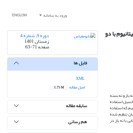
ورود به سامانه
ENGLISH
انیوم با دو
دوره 9، شماره 4
زمستان 1401
صفحه
63-71
فایل ها
XML
اصل مقاله
1.75 M
 باز و ته بسته
انسیل استفاده
سابقه مقاله
ان اعمال s 180 محاسبه شدند. ما نشان می دهیم که استفاده
 آنالیزهای طیف سنجی شدت فوتوجریان تنظیم شده
وله هایی با ته باز در
هم رسانی