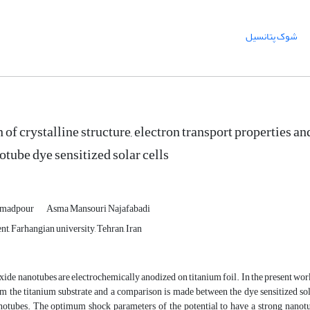
شوک پتانسیل
of crystalline structure, electron transport properties a
otube dye sensitized solar cells
mmadpour
Asma Mansouri Najafabadi
t, Farhangian university, Tehran, Iran
ide nanotubes are electrochemically anodized on titanium foil. In the present wo
om the titanium substrate and a comparison is made between the dye sensitized s
otubes. The optimum shock parameters of the potential to have a strong nanot