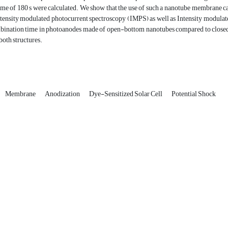
ime of 180 s were calculated. We show that the use of such a nanotube membrane can l
ntensity modulated photocurrent spectroscopy (IMPS) as well as Intensity modula
bination time in photoanodes made of open-bottom nanotubes compared to closed
both structures.
Membrane
Anodization
Dye-Sensitized Solar Cell
Potential Shock