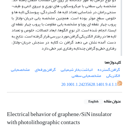
مشخصه­ یابی سطحی با میکروسکوپ­ های نوری و نیروی اتمی و طیف­
سنجی رامان در شناسایی تعداد لایه ­ها، گستردگی، پیوستگی لایه­ ها و
خلوص سطح موثر بوده است. همچنین مشخصه­ یابی جریان-ولتاژ با
پروب چهار نقطه­ ای پویا و مشخصه ­یابی مقاومت با پروب چهار نقطه ­ای
ایستا، انجام شده­ است. اثر نوع الگوها، ابعاد اتصالات، خلوص و تعداد
لایه ­ها در رفتار الکتریکی گرافن مورد بررسی قرار گرفته است. نتایج به
دست آمده نشان می ­دهد گرافن ت ک­لایه در سنجش جریان-ولتاژ،
رفتاری خطی و گرافن چندلایه رفتاری غیر خطی دارد
کلیدواژه‌ها
گرافن گسترده
انباشت بخار شیمیایی
گرافن ورقه‌ای
مشخصه‌یابی
الکتریکی
مشخصه‌یابی سطحی
20.1001.1.24235628.1401.9.4.1.1
عنوان مقاله
English
Electrical behavior of graphene/SiN insulator
with photolithographic contacts