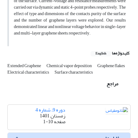
of the surface. Current-voltage and resistance measurements were
carried out via dynamic and static 4-point probes, respectively. The
effect of type and dimensions of the contacts, purity of the surface
and the number of graphene layers were explored. Our results
demonstrated linear and nonlinear voltage behavior in single-layer
and multi-layer graphene sheets, respectively.
کلیدواژه‌ها
English
Extended Graphene
Chemical vapor deposition
Graphene flakes
Electrical characteristics
Surface characteristics
مراجع
دوره 9، شماره 4
زمستان 1401
صفحه
1-10