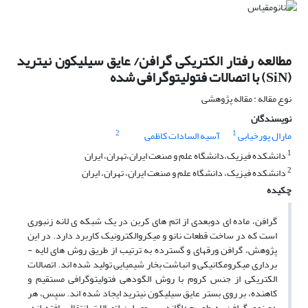
مطالعه رفتار الکتریکی گرافن/ عایق سیلیکون نیترید
(SiN) با اتصالات فتولیتوگرافی شده
نوع مقاله : مقاله پژوهشی
نویسندگان
2
1
مارال پورخیابی
آسیه السادات کاظمی
1
دانشکده فیزیک،دانشگاه علم و صنعت ایران،تهران، ایران
2
دانشکده فیزیک، دانشگاه علم و صنعت ایران، تهران، ایران
چکیده
گرافن، ماده ­ای دوبعدی از اتم ­های کربن در یک شبکه ­ی لانه زنبوری
است که در ساخت قطعات نانو و میکروالکترونیک کاربرد دارد. در این
پژوهش، گرافن ورقه
ای و گسترده به ­ترتیب از طریق روش ­های لایه ­
برداری میکرومکانیکی و انباشت بخار شیمیایی تولید شده ­اند. اتصالات
الکتریکی از جنس کروم با روش­ الگودهی فتولیتوگرافی مستقیم و
کاهنده، بر روی بستر­ عایق سیلیکون نیترید ایجاد شده­ اند. سپس، هر
دو نوع گرافن به ­طور جداگانه بر روی این اتصالات انتقال یافته ­اند.