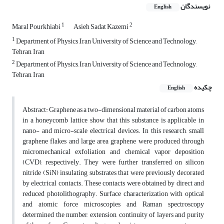
نویسندگان
English
1
2
Maral Pourkhiabi
Asieh Sadat Kazemi
1
Department of Physics ,Iran University of Science and Technology,
Tehran, Iran
2
Department of Physics, Iran University of Science and Technology,
Tehran, Iran
چکیده
English
Abstract: Graphene as a two-dimensional material of carbon atoms
in a honeycomb lattice show that this substance is applicable in
nano- and micro-scale electrical devices. In this research, small
graphene flakes and large area graphene were produced through
micromechanical exfoliation and chemical vapor deposition
(CVD), respectively. They were further transferred on silicon
nitride (SiN) insulating substrates that were previously decorated
by electrical contacts. These contacts were obtained by direct and
reduced photolithography. Surface characterization with optical
and atomic force microscopies and Raman spectroscopy
determined the number, extension, continuity of layers and purity