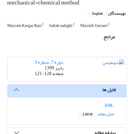
mechanical-chemical method
نویسندگان
English
1
2
1
Maryam Kargar Razi
babak sadeghi
Marzieh Tazraee
مراجع
دوره 7، شماره 3
پاییز 1399
صفحه
121-128
فایل ها
XML
اصل مقاله
2.09 M
سابقه مقاله