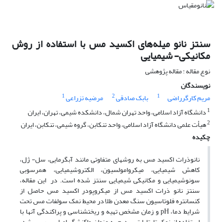
سنتز نانو میله‌های اکسید مس با استفاده از روش
مکانیکی- شیمیایی
نوع مقاله : مقاله پژوهشی
نویسندگان
1
2
1
مریم کارگرراضی
بابک صادقی
مرضیه تزراعی
1
دانشگاه آزاد اسلامی، واحد تهران شمال، دانشکده شیمی، تهران، ایران
2
هیأت علمی دانشگاه آزاد اسلامی، واحد تنکابن، گروه شیمی، تنکابن، ایران
چکیده
نانوذرات اکسید مس به روش­های متفاوتی مانند آب­گرمایی، سل- ژل،
کاهش شیمیایی، میکروامولسیون، الکتروشیمیایی، هم­رسوبی
سونوشیمیایی و مکانیکی شیمیایی سنتز شده است. در این مقاله،
سنتز نانو ذرات اکسید مس از میکروپودر اکسید مس حاصل از
کنسانتره فلوتاسیون سنگ معدن طلا در محیط نمک سولفات مس تحت
شرایط دما، pH و زمان مشخص تهیه و ریخت­شناسی و پراکندگی آن­ها با
استفاده از نمک تارتارات سدیم به عنوان واکنشگر اصلی بررسی شد.