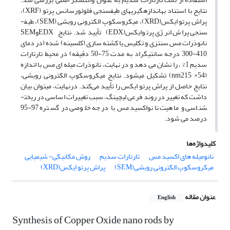
نتایج با استناد به­اندازه­گیری­های طیف­سنجی فلوئورسانس پرتو (XRF)،
پراش پرتو ایکس(XRD)، میکروسکوپ الکترونی روبشی (SEM)، طیف­
سنجی پراش انرژی پرتوایکس(EDX) تأیید شد. نتایج EDXوSEM
نانوذرات مس سنتزی و تکلیس یا کشته سازی (کلسینه) شده (در دمای
410-300 درجه سانتیگراد به مدت 75-50 دقیقه) در محیط تارتارات
سدیم 1% ، را نشان می ­دهد و در نهایت، نانوذرات میله­ ای مس با اندازه
(nm215 ×54) تشکیل می­شود. نتایج میکروسکوپ الکترونی روبشی،
نتایج حاصل از پراش پرتو ایکس را تأیید می‌کند. درنهایت، می­توان بیان
داشت که تغییر در روند فرعی لیچینگ، سبب تغییرات اساسی در ریخت­
شناسی و ماهیت نانواکسید مس با درجه خلوصی در گستره 97-95
درصد می ­شود.
کلیدواژه‌ها
نانومیله های اکسید مس
تارتارات سدیم
روش مکانیکی- شیمیایی
میکروسکوپ الکترونی روبشی(SEM)
پراش پرتو ایکس(XRD)
عنوان مقاله
English
Synthesis of Copper Oxide nano rods by