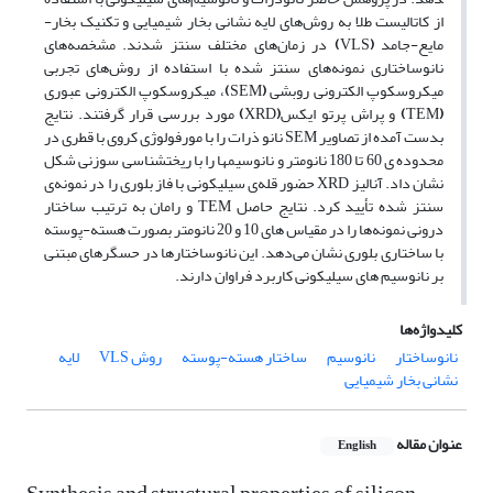
از کاتالیست طلا به روش‌های لایه نشانی بخار شیمیایی و تکنیک بخار-
مایع-جامد
(
VLS
)
در زمان‌های مختلف سنتز شدند. مشخصه‌های
نانوساختاری نمونه‌های سنتز شده با استفاده از روش‌های تجربی
میکروسکوپ الکترونی روبشی
(
SEM
)
، میکروسکوپ الکترونی عبوری
(
TEM
)
و پراش پرتو ایکس
(
XRD
)
مورد بررسی قرار گرفتند. نتایج
بدست آمده از تصاویر SEM نانو ذرات را با مورفولوژی کروی با قطری در
محدوده ی 60 تا 180 نانومتر و نانوسیم­ها را با ریخت­شناسی سوزنی شکل
نشان داد. آنالیز XRD حضور قله‌ی سیلیکونی با فاز بلوری را در نمونه‌ی
سنتز شده تأیید کرد. نتایج حاصل TEM و رامان به ترتیب ساختار
درونی نمونه‌ها را در مقیاس های 10 و 20 نانومتر بصورت هسته-پوسته
با ساختاری بلوری نشان می‌دهد. این نانوساختارها در حسگرهای مبتنی
بر نانوسیم های سیلیکونی کاربرد فراوان دارند.
کلیدواژه‌ها
نانوساختار
نانوسیم
ساختار هسته-پوسته
روش VLS
لایه
نشانی بخار شیمیایی
عنوان مقاله
English