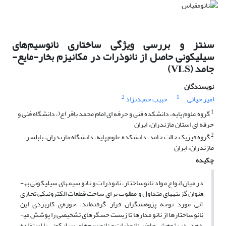
سنتز و بررسی ویژگی ساختاری نانوسیم‌های
سیلیکونی حاصل از نانوذرات در مکانیزم بخار-مایع-
جامد (VLS)
نویسندگان
2
1
امیر حیاتی
حبیب حمبدنژاد
1
گروه علوم پایه، دانشکده فنی و حرفه ای امام محمد باقر)ع(، دانشگاه فنی و
حرفه ای استان مازندران، ایران
2
گروه فیزیک حالت جامد، دانشکده علوم پایه، دانشگاه مازندران، بابلسر،
مازندران، ایران
چکیده
در میان انواع مواد نانوساختار، نانوذرات و نانو سیم­های سیلیکونی به­
عنوان گزینه­های متداول و مطلوب برای ساخت قطعات الکترونیکی تجاری
آتی مورد توجه پژوهشگران قرار گرفته‌اند. حوزه‌ی کاربردی این
نانوساختارها از نانو مدارها تا زیست حسگرهای تشخیصی را پوشش می­
دهد. در پژوهش حاضر نانوذرات و نانوسیم‌های سیلیکونی با استفاده